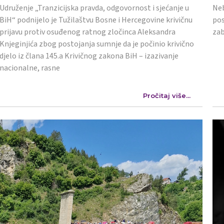
Udruženje „Tranzicijska pravda, odgovornost i sjećanje u
Neb
BiH“ podnijelo je Tužilaštvu Bosne i Hercegovine krivičnu
pos
prijavu protiv osuđenog ratnog zločinca Aleksandra
zab
Knjeginjića zbog postojanja sumnje da je počinio krivično
djelo iz člana 145.a Krivičnog zakona BiH – izazivanje
nacionalne, rasne
Pročitaj više...