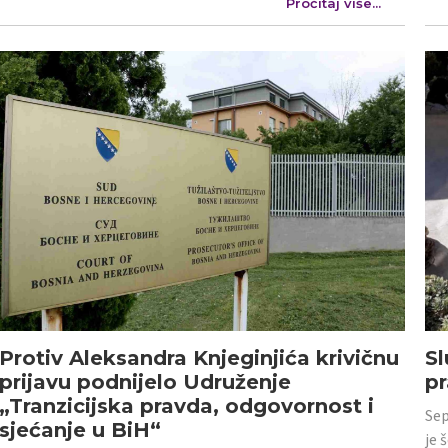
Pročitaj više...
Protiv Aleksandra Knjeginjića krivičnu
Sl
prijavu podnijelo Udruženje
p
„Tranzicijska pravda, odgovornost i
Sep
sjećanje u BiH“
je 