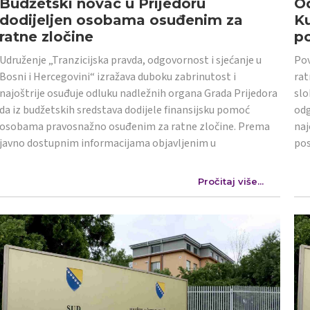
Budžetski novac u Prijedoru
Od
dodijeljen osobama osuđenim za
K
ratne zločine
po
Udruženje „Tranzicijska pravda, odgovornost i sjećanje u
Pov
Bosni i Hercegovini“ izražava duboku zabrinutost i
rat
najoštrije osuđuje odluku nadležnih organa Grada Prijedora
slo
da iz budžetskih sredstava dodijele finansijsku pomoć
odg
osobama pravosnažno osuđenim za ratne zločine. Prema
naj
javno dostupnim informacijama objavljenim u
po
Pročitaj više...