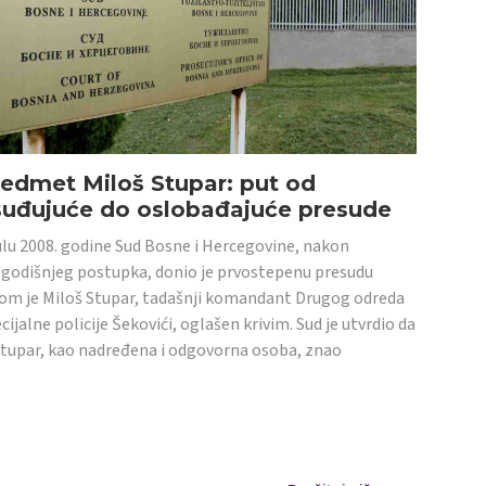
edmet Miloš Stupar: put od
suđujuće do oslobađajuće presude
ulu 2008. godine Sud Bosne i Hercegovine, nakon
godišnjeg postupka, donio je prvostepenu presudu
om je Miloš Stupar, tadašnji komandant Drugog odreda
cijalne policije Šekovići, oglašen krivim. Sud je utvrdio da
Stupar, kao nadređena i odgovorna osoba, znao