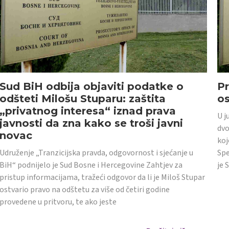
Sud BiH odbija objaviti podatke o
Pr
odšteti Milošu Stuparu: zaštita
o
„privatnog interesa“ iznad prava
U j
javnosti da zna kako se troši javni
dvo
novac
koj
Udruženje „Tranzicijska pravda, odgovornost i sjećanje u
Spe
BiH“ podnijelo je Sud Bosne i Hercegovine Zahtjev za
je 
pristup informacijama, tražeći odgovor da li je Miloš Stupar
ostvario pravo na odštetu za više od četiri godine
provedene u pritvoru, te ako jeste