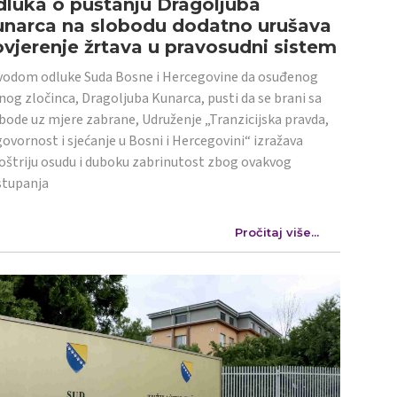
luka o puštanju Dragoljuba
unarca na slobodu dodatno urušava
vjerenje žrtava u pravosudni sistem
odom odluke Suda Bosne i Hercegovine da osuđenog
nog zločinca, Dragoljuba Kunarca, pusti da se brani sa
bode uz mjere zabrane, Udruženje „Tranzicijska pravda,
ovornost i sjećanje u Bosni i Hercegovini“ izražava
oštriju osudu i duboku zabrinutost zbog ovakvog
stupanja
Pročitaj više...