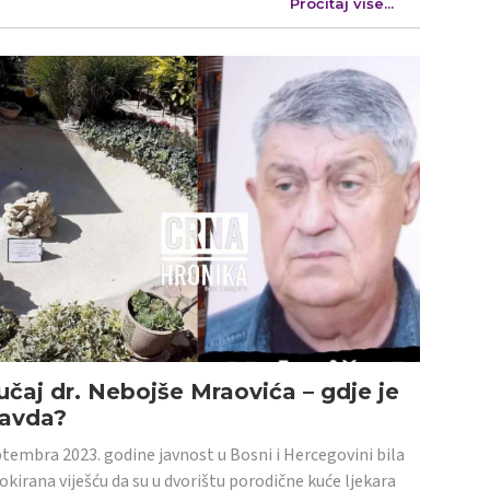
Pročitaj više...
učaj dr. Nebojše Mraovića – gdje je
ravda?
tembra 2023. godine javnost u Bosni i Hercegovini bila
šokirana viješću da su u dvorištu porodične kuće ljekara