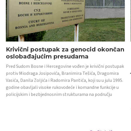
Krivični postupak za genocid okončan
oslobađajućim presudama
Pred Sudom Bosne i Hercegovine vođen je krivični postupak
protiv Miodraga Josipovića, Branimira Tešića, Dragomira
Vasića, Danila Zoljića i Radomira Pantića, koji su u julu 1995.
godine obavljali visoke rukovodeće i komandne funkcije u
policijskim i bezbjednosnim strukturama na području