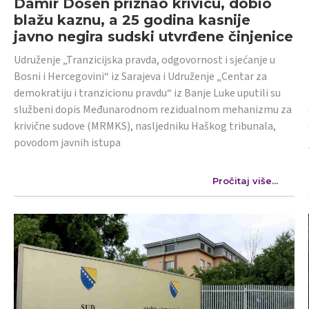
Damir Došen priznao krivicu, dobio
blažu kaznu, a 25 godina kasnije
javno negira sudski utvrđene činjenice
Udruženje „Tranzicijska pravda, odgovornost i sjećanje u
Bosni i Hercegovini“ iz Sarajeva i Udruženje „Centar za
demokratiju i tranzicionu pravdu“ iz Banje Luke uputili su
službeni dopis Međunarodnom rezidualnom mehanizmu za
krivične sudove (MRMKS), nasljedniku Haškog tribunala,
povodom javnih istupa
Pročitaj više...