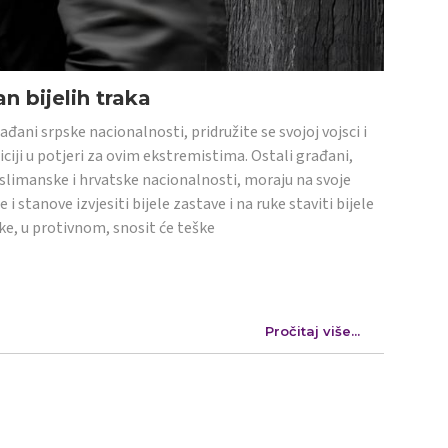
n bijelih traka
ađani srpske nacionalnosti, pridružite se svojoj vojsci i
iciji u potjeri za ovim ekstremistima. Ostali građani,
limanske i hrvatske nacionalnosti, moraju na svoje
e i stanove izvjesiti bijele zastave i na ruke staviti bijele
ke, u protivnom, snosit će teške
Pročitaj više...