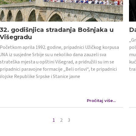
32. godišnjica stradanja Bošnjaka u
Da
Višegradu
„Gr
Početkom aprila 1992. godine, pripadnici Užičkog korpusa
pol
JNA iz susjedne Srbije su u nekoliko dana zauzeli sva
mus
strateška mjesta u opštini Višegrad, a pridružili su im se
kuć
pripadnici paravojne formacije „Beli orlovi“, te pripadnici
tra
Vojske Republike Srpske i Stanice javne
Pročitaj više...
1
2
3