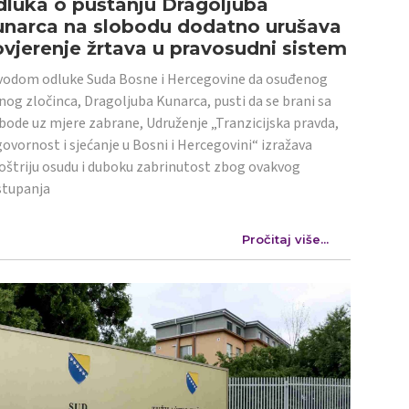
luka o puštanju Dragoljuba
unarca na slobodu dodatno urušava
vjerenje žrtava u pravosudni sistem
odom odluke Suda Bosne i Hercegovine da osuđenog
nog zločinca, Dragoljuba Kunarca, pusti da se brani sa
bode uz mjere zabrane, Udruženje „Tranzicijska pravda,
ovornost i sjećanje u Bosni i Hercegovini“ izražava
oštriju osudu i duboku zabrinutost zbog ovakvog
stupanja
Pročitaj više...