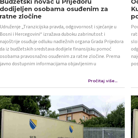
Budžetski novac u Prijedoru
Od
dodijeljen osobama osuđenim za
K
ratne zločine
po
Udruženje „Tranzicijska pravda, odgovornost i sjećanje u
Pov
Bosni i Hercegovini“ izražava duboku zabrinutost i
rat
najoštrije osuđuje odluku nadležnih organa Grada Prijedora
slo
da iz budžetskih sredstava dodijele finansijsku pomoć
odg
osobama pravosnažno osuđenim za ratne zločine. Prema
naj
javno dostupnim informacijama objavljenim u
po
Pročitaj više...