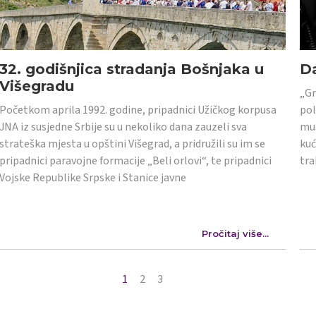
32. godišnjica stradanja Bošnjaka u
Da
Višegradu
„Gr
Početkom aprila 1992. godine, pripadnici Užičkog korpusa
pol
JNA iz susjedne Srbije su u nekoliko dana zauzeli sva
mus
strateška mjesta u opštini Višegrad, a pridružili su im se
kuć
pripadnici paravojne formacije „Beli orlovi“, te pripadnici
tra
Vojske Republike Srpske i Stanice javne
Pročitaj više...
1
2
3