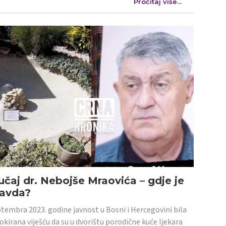
Pročitaj više...
učaj dr. Nebojše Mraovića – gdje je
ravda?
tembra 2023. godine javnost u Bosni i Hercegovini bila
šokirana viješću da su u dvorištu porodične kuće ljekara