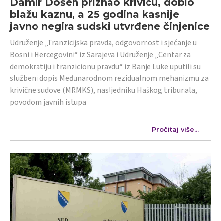
Damir Došen priznao krivicu, dobio
blažu kaznu, a 25 godina kasnije
javno negira sudski utvrđene činjenice
Udruženje „Tranzicijska pravda, odgovornost i sjećanje u
Bosni i Hercegovini“ iz Sarajeva i Udruženje „Centar za
demokratiju i tranzicionu pravdu“ iz Banje Luke uputili su
službeni dopis Međunarodnom rezidualnom mehanizmu za
krivične sudove (MRMKS), nasljedniku Haškog tribunala,
povodom javnih istupa
Pročitaj više...