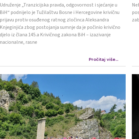
Udruženje „Tranzicijska pravda, odgovornost i sjećanje u
Neb
BiH“ podnijelo je Tužilaštvu Bosne i Hercegovine krivičnu
pos
prijavu protiv osuđenog ratnog zločinca Aleksandra
zab
Knjeginjića zbog postojanja sumnje da je počinio krivično
djelo iz člana 145.a Krivičnog zakona BiH – izazivanje
nacionalne, rasne
Pročitaj više...