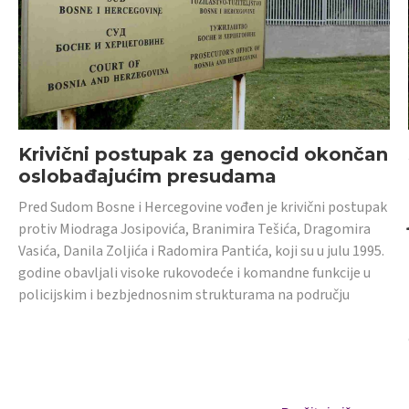
Krivični postupak za genocid okončan
oslobađajućim presudama
Pred Sudom Bosne i Hercegovine vođen je krivični postupak
protiv Miodraga Josipovića, Branimira Tešića, Dragomira
Vasića, Danila Zoljića i Radomira Pantića, koji su u julu 1995.
godine obavljali visoke rukovodeće i komandne funkcije u
policijskim i bezbjednosnim strukturama na području