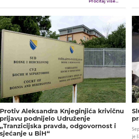
Pročitaj više...
Protiv Aleksandra Knjeginjića krivičnu
Sl
prijavu podnijelo Udruženje
p
„Tranzicijska pravda, odgovornost i
Sep
sjećanje u BiH“
je 