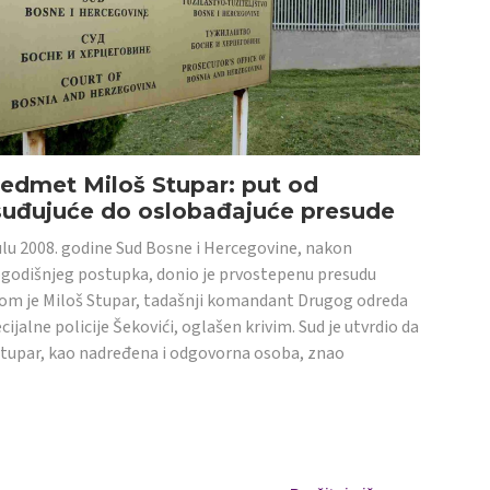
edmet Miloš Stupar: put od
suđujuće do oslobađajuće presude
ulu 2008. godine Sud Bosne i Hercegovine, nakon
godišnjeg postupka, donio je prvostepenu presudu
om je Miloš Stupar, tadašnji komandant Drugog odreda
cijalne policije Šekovići, oglašen krivim. Sud je utvrdio da
Stupar, kao nadređena i odgovorna osoba, znao