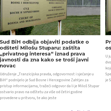
Sud BiH odbija objaviti podatke o
Pr
odšteti Milošu Stuparu: zaštita
o
„privatnog interesa“ iznad prava
U j
javnosti da zna kako se troši javni
dvo
novac
koj
Udruženje „Tranzicijska pravda, odgovornost i sjećanje u
Spe
BiH“ podnijelo je Sud Bosne i Hercegovine Zahtjev za
je 
pristup informacijama, tražeći odgovor da li je Miloš Stupar
ostvario pravo na odštetu za više od četiri godine
provedene u pritvoru, te ako jeste