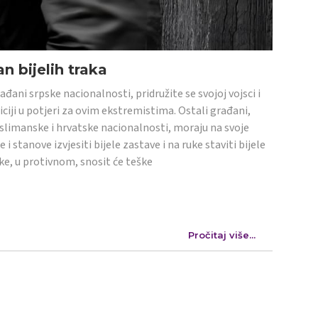
n bijelih traka
ađani srpske nacionalnosti, pridružite se svojoj vojsci i
iciji u potjeri za ovim ekstremistima. Ostali građani,
limanske i hrvatske nacionalnosti, moraju na svoje
e i stanove izvjesiti bijele zastave i na ruke staviti bijele
ke, u protivnom, snosit će teške
Pročitaj više...