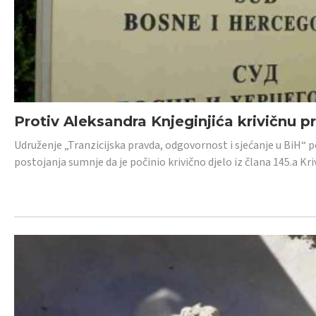
Protiv Aleksandra Knjeginjića krivičnu p
Udruženje „Tranzicijska pravda, odgovornost i sjećanje u BiH“ 
postojanja sumnje da je počinio krivično djelo iz člana 145.a K