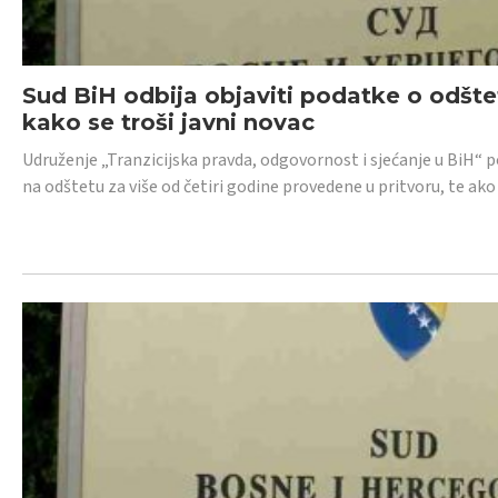
Sud BiH odbija objaviti podatke o odštet
kako se troši javni novac
Udruženje „Tranzicijska pravda, odgovornost i sjećanje u BiH“ p
na odštetu za više od četiri godine provedene u pritvoru, te ako