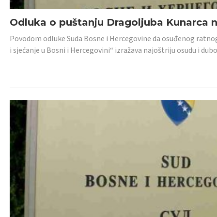
Odluka o puštanju Dragoljuba Kunarca n
Povodom odluke Suda Bosne i Hercegovine da osuđenog ratnog z
i sjećanje u Bosni i Hercegovini“ izražava najoštriju osudu i 