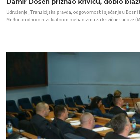
Damir Došen priznao krivicu, dobio blažu
Udruženje „Tranzicijska pravda, odgovornost i sjećanje u Bosni i
Međunarodnom rezidualnom mehanizmu za krivične sudove (MR