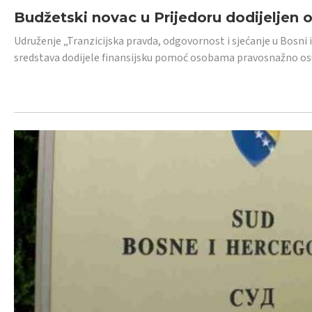
Budžetski novac u Prijedoru dodijeljen
Udruženje „Tranzicijska pravda, odgovornost i sjećanje u Bosni 
sredstava dodijele finansijsku pomoć osobama pravosnažno os