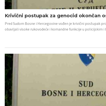
Krivični postupak za genocid okončan 
Pred Sudom Bosne i Hercegovine vođen je krivični postupak proti
obavljali visoke rukovodeće i komandne funkcije u policijskim