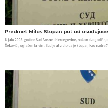
Predmet Miloš Stupar: put od osuđujuć
U julu 2008. godine Sud Bosne i Hercegovine, nakon dvogodišnj
Šekovići, oglašen krivim. Sud je utvrdio da je Stupar, kao nadr