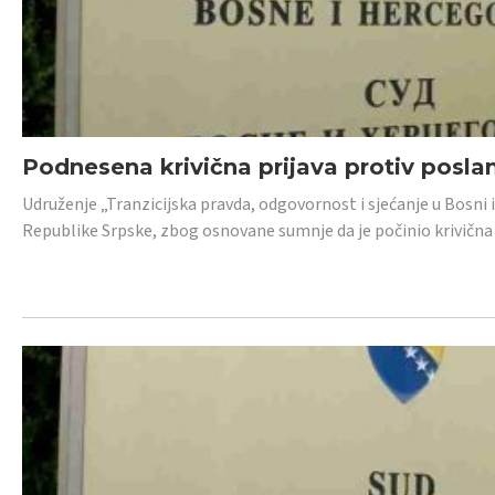
Podnesena krivična prijava protiv posl
Udruženje „Tranzicijska pravda, odgovornost i sjećanje u Bosni 
Republike Srpske, zbog osnovane sumnje da je počinio krivična dj