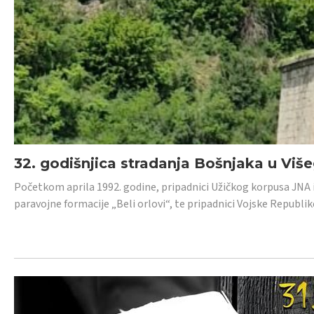
32. godišnjica stradanja Bošnjaka u Viš
Početkom aprila 1992. godine, pripadnici Užičkog korpusa JNA iz 
paravojne formacije „Beli orlovi“, te pripadnici Vojske Republik