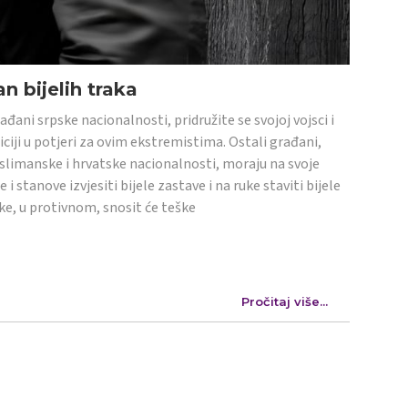
n bijelih traka
ađani srpske nacionalnosti, pridružite se svojoj vojsci i
iciji u potjeri za ovim ekstremistima. Ostali građani,
limanske i hrvatske nacionalnosti, moraju na svoje
e i stanove izvjesiti bijele zastave i na ruke staviti bijele
ke, u protivnom, snosit će teške
Pročitaj više...