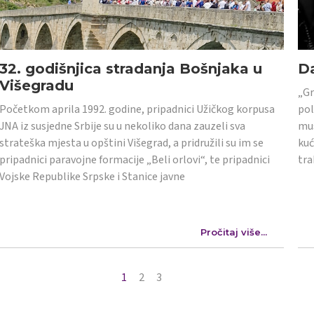
32. godišnjica stradanja Bošnjaka u
Da
Višegradu
„Gr
Početkom aprila 1992. godine, pripadnici Užičkog korpusa
pol
JNA iz susjedne Srbije su u nekoliko dana zauzeli sva
mus
strateška mjesta u opštini Višegrad, a pridružili su im se
kuć
pripadnici paravojne formacije „Beli orlovi“, te pripadnici
tra
Vojske Republike Srpske i Stanice javne
Pročitaj više...
1
2
3