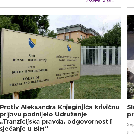
Pročitaj više...
Protiv Aleksandra Knjeginjića krivičnu
Sl
prijavu podnijelo Udruženje
p
„Tranzicijska pravda, odgovornost i
Sep
sjećanje u BiH“
je 