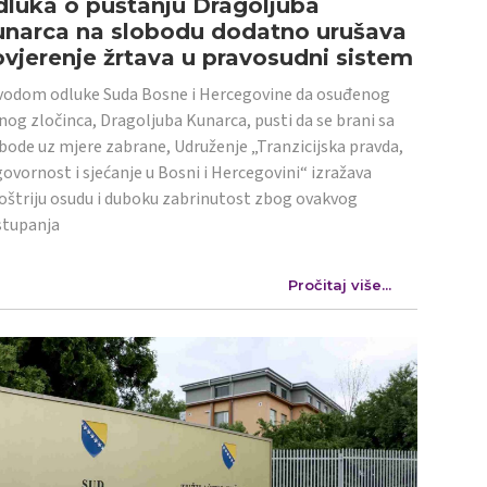
luka o puštanju Dragoljuba
unarca na slobodu dodatno urušava
vjerenje žrtava u pravosudni sistem
odom odluke Suda Bosne i Hercegovine da osuđenog
nog zločinca, Dragoljuba Kunarca, pusti da se brani sa
bode uz mjere zabrane, Udruženje „Tranzicijska pravda,
ovornost i sjećanje u Bosni i Hercegovini“ izražava
oštriju osudu i duboku zabrinutost zbog ovakvog
stupanja
Pročitaj više...