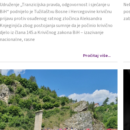
Udruženje „Tranzicijska pravda, odgovornost i sjećanje u
Neb
BiH“ podnijelo je Tužilaštvu Bosne i Hercegovine krivičnu
pos
prijavu protiv osuđenog ratnog zločinca Aleksandra
zab
Knjeginjića zbog postojanja sumnje da je počinio krivično
djelo iz člana 145.a Krivičnog zakona BiH – izazivanje
nacionalne, rasne
Pročitaj više...