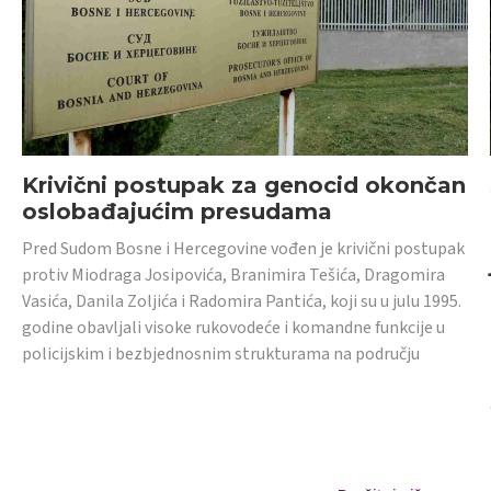
Krivični postupak za genocid okončan
oslobađajućim presudama
Pred Sudom Bosne i Hercegovine vođen je krivični postupak
protiv Miodraga Josipovića, Branimira Tešića, Dragomira
Vasića, Danila Zoljića i Radomira Pantića, koji su u julu 1995.
godine obavljali visoke rukovodeće i komandne funkcije u
policijskim i bezbjednosnim strukturama na području