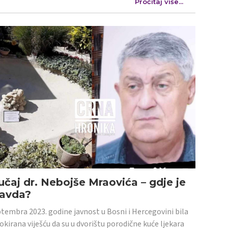
Pročitaj više...
učaj dr. Nebojše Mraovića – gdje je
ravda?
tembra 2023. godine javnost u Bosni i Hercegovini bila
šokirana viješću da su u dvorištu porodične kuće ljekara