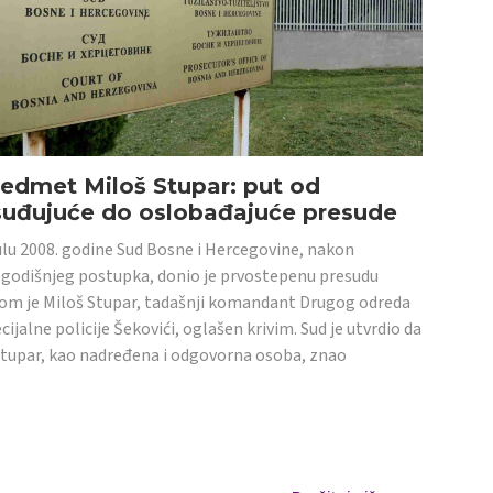
edmet Miloš Stupar: put od
suđujuće do oslobađajuće presude
ulu 2008. godine Sud Bosne i Hercegovine, nakon
godišnjeg postupka, donio je prvostepenu presudu
om je Miloš Stupar, tadašnji komandant Drugog odreda
cijalne policije Šekovići, oglašen krivim. Sud je utvrdio da
Stupar, kao nadređena i odgovorna osoba, znao