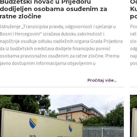
Budžetski novac u Prijedoru
Od
dodijeljen osobama osuđenim za
K
ratne zločine
po
Udruženje „Tranzicijska pravda, odgovornost i sjećanje u
Pov
Bosni i Hercegovini“ izražava duboku zabrinutost i
rat
najoštrije osuđuje odluku nadležnih organa Grada Prijedora
slo
da iz budžetskih sredstava dodijele finansijsku pomoć
odg
osobama pravosnažno osuđenim za ratne zločine. Prema
naj
javno dostupnim informacijama objavljenim u
po
Pročitaj više...