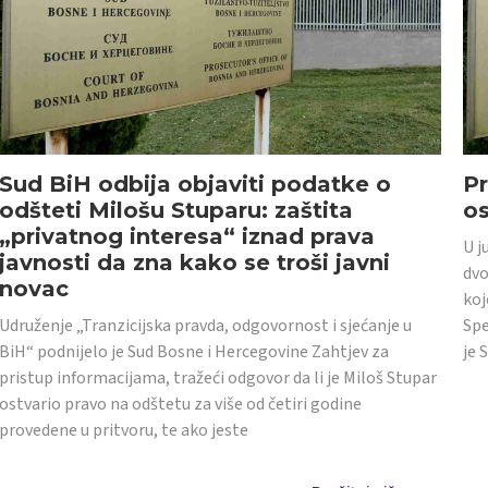
Sud BiH odbija objaviti podatke o
Pr
odšteti Milošu Stuparu: zaštita
o
„privatnog interesa“ iznad prava
U j
javnosti da zna kako se troši javni
dvo
novac
koj
Udruženje „Tranzicijska pravda, odgovornost i sjećanje u
Spe
BiH“ podnijelo je Sud Bosne i Hercegovine Zahtjev za
je 
pristup informacijama, tražeći odgovor da li je Miloš Stupar
ostvario pravo na odštetu za više od četiri godine
provedene u pritvoru, te ako jeste