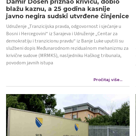
Damir Došen priznao krivicu, dobio
blažu kaznu, a 25 godina kasnije
javno negira sudski utvrđene činjenice
Udruženje „Tranzicijska pravda, odgovornost i sjećanje u
Bosni i Hercegovini“ iz Sarajeva i Udruženje „Centar za
demokratiju i tranzicionu pravdu“ iz Banje Luke uputili su
službeni dopis Međunarodnom rezidualnom mehanizmu za
krivične sudove (MRMKS), nasljedniku Haškog tribunala,
povodom javnih istupa
Pročitaj više...