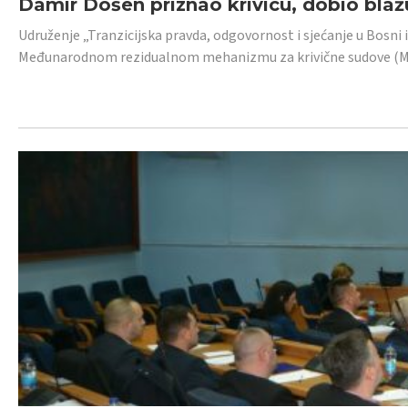
Damir Došen priznao krivicu, dobio blažu
Udruženje „Tranzicijska pravda, odgovornost i sjećanje u Bosni i
Međunarodnom rezidualnom mehanizmu za krivične sudove (MR