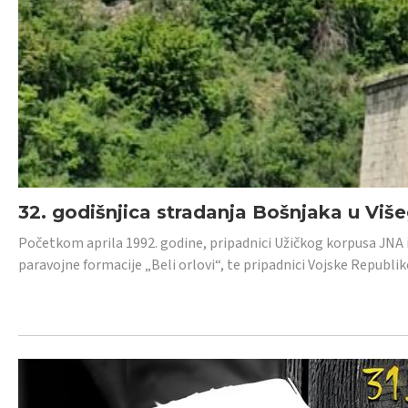
32. godišnjica stradanja Bošnjaka u Viš
Početkom aprila 1992. godine, pripadnici Užičkog korpusa JNA iz 
paravojne formacije „Beli orlovi“, te pripadnici Vojske Republik