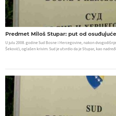
Predmet Miloš Stupar: put od osuđujuć
U julu 2008. godine Sud Bosne i Hercegovine, nakon dvogodišnj
Šekovići, oglašen krivim. Sud je utvrdio da je Stupar, kao nadr