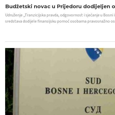
Budžetski novac u Prijedoru dodijeljen
Udruženje „Tranzicijska pravda, odgovornost i sjećanje u Bosni 
sredstava dodijele finansijsku pomoć osobama pravosnažno os