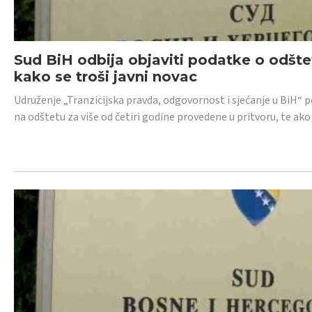
Sud BiH odbija objaviti podatke o odštet
kako se troši javni novac
Udruženje „Tranzicijska pravda, odgovornost i sjećanje u BiH“ p
na odštetu za više od četiri godine provedene u pritvoru, te ako