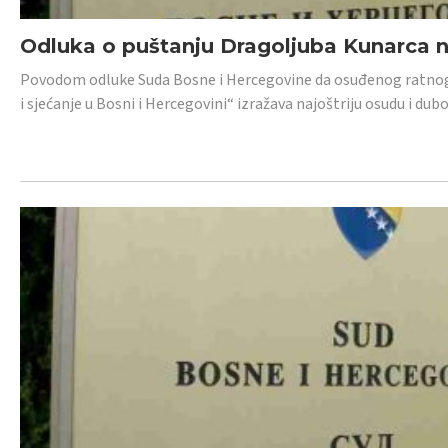
Odluka o puštanju Dragoljuba Kunarca n
Povodom odluke Suda Bosne i Hercegovine da osuđenog ratnog z
i sjećanje u Bosni i Hercegovini“ izražava najoštriju osudu i 