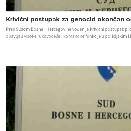
Krivični postupak za genocid okončan 
Pred Sudom Bosne i Hercegovine vođen je krivični postupak proti
obavljali visoke rukovodeće i komandne funkcije u policijskim