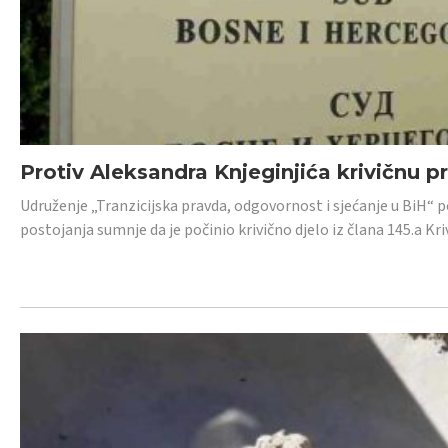
Protiv Aleksandra Knjeginjića krivičnu p
Udruženje „Tranzicijska pravda, odgovornost i sjećanje u BiH“ 
postojanja sumnje da je počinio krivično djelo iz člana 145.a K