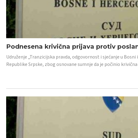
Podnesena krivična prijava protiv posl
Udruženje „Tranzicijska pravda, odgovornost i sjećanje u Bosni 
Republike Srpske, zbog osnovane sumnje da je počinio krivična dj