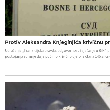
Protiv Aleksandra Knjeginjića krivičnu p
Udruženje „Tranzicijska pravda, odgovornost i sjećanje u BiH“ 
postojanja sumnje da je počinio krivično djelo iz člana 145.a K