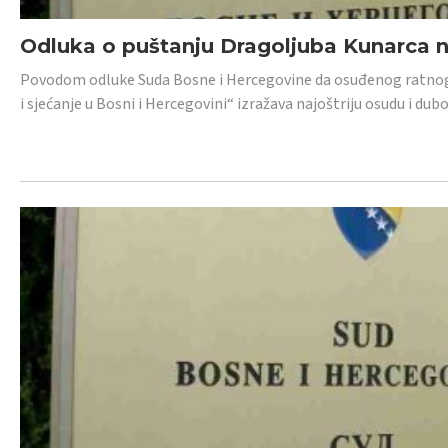
Odluka o puštanju Dragoljuba Kunarca n
Povodom odluke Suda Bosne i Hercegovine da osuđenog ratnog z
i sjećanje u Bosni i Hercegovini“ izražava najoštriju osudu i 