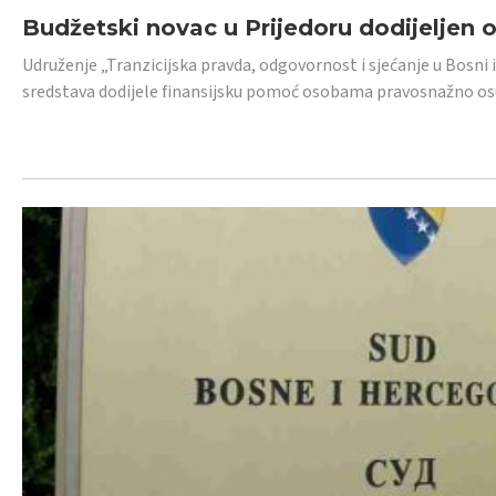
Budžetski novac u Prijedoru dodijeljen
Udruženje „Tranzicijska pravda, odgovornost i sjećanje u Bosni 
sredstava dodijele finansijsku pomoć osobama pravosnažno os