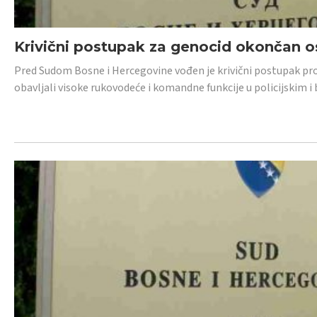
Krivični postupak za genocid okončan 
Pred Sudom Bosne i Hercegovine vođen je krivični postupak proti
obavljali visoke rukovodeće i komandne funkcije u policijskim