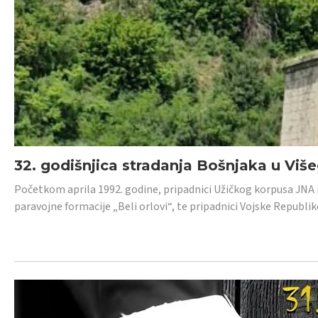
32. godišnjica stradanja Bošnjaka u Viš
Početkom aprila 1992. godine, pripadnici Užičkog korpusa JNA iz 
paravojne formacije „Beli orlovi“, te pripadnici Vojske Republik