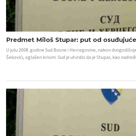
Predmet Miloš Stupar: put od osuđujuć
U julu 2008. godine Sud Bosne i Hercegovine, nakon dvogodišnj
Šekovići, oglašen krivim. Sud je utvrdio da je Stupar, kao nadr