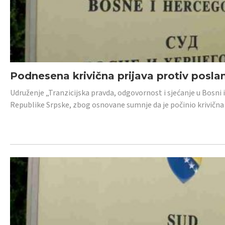
Podnesena krivična prijava protiv posl
Udruženje „Tranzicijska pravda, odgovornost i sjećanje u Bosni 
Republike Srpske, zbog osnovane sumnje da je počinio krivična dj