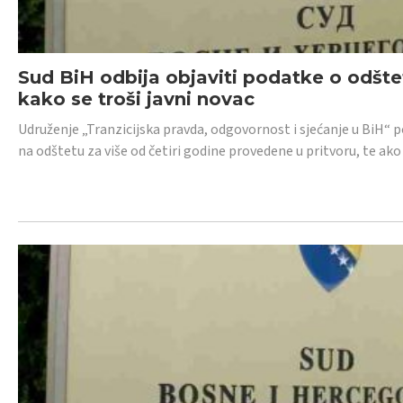
Sud BiH odbija objaviti podatke o odštet
kako se troši javni novac
Udruženje „Tranzicijska pravda, odgovornost i sjećanje u BiH“ p
na odštetu za više od četiri godine provedene u pritvoru, te ako