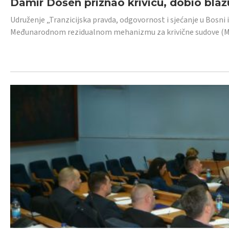
Damir Došen priznao krivicu, dobio blažu
Udruženje „Tranzicijska pravda, odgovornost i sjećanje u Bosni i
Međunarodnom rezidualnom mehanizmu za krivične sudove (MR