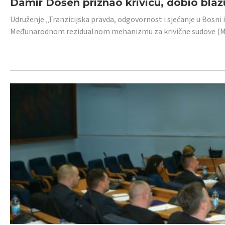
Damir Došen priznao krivicu, dobio blažu
Udruženje „Tranzicijska pravda, odgovornost i sjećanje u Bosni i
Međunarodnom rezidualnom mehanizmu za krivične sudove (MR