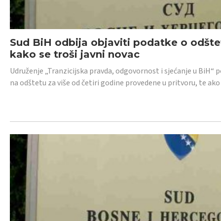
Sud BiH odbija objaviti podatke o odštet
kako se troši javni novac
Udruženje „Tranzicijska pravda, odgovornost i sjećanje u BiH“ p
na odštetu za više od četiri godine provedene u pritvoru, te ako