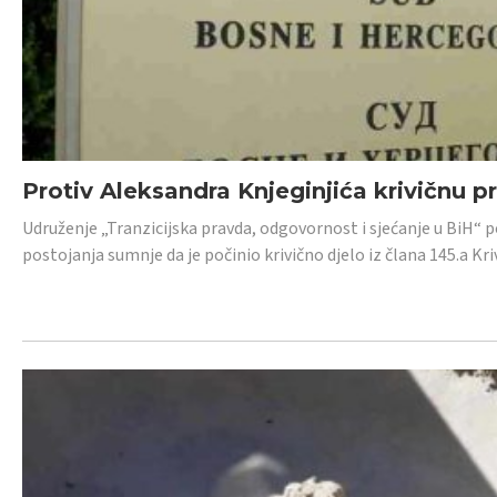
Protiv Aleksandra Knjeginjića krivičnu p
Udruženje „Tranzicijska pravda, odgovornost i sjećanje u BiH“ 
postojanja sumnje da je počinio krivično djelo iz člana 145.a K