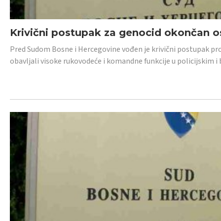
Krivični postupak za genocid okončan 
Pred Sudom Bosne i Hercegovine vođen je krivični postupak proti
obavljali visoke rukovodeće i komandne funkcije u policijskim