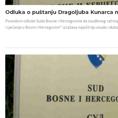
Odluka o puštanju Dragoljuba Kunarca n
Povodom odluke Suda Bosne i Hercegovine da osuđenog ratnog z
i sjećanje u Bosni i Hercegovini“ izražava najoštriju osudu i 