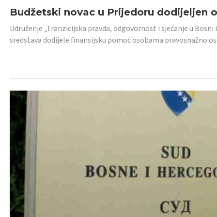
Budžetski novac u Prijedoru dodijeljen
Udruženje „Tranzicijska pravda, odgovornost i sjećanje u Bosni 
sredstava dodijele finansijsku pomoć osobama pravosnažno os