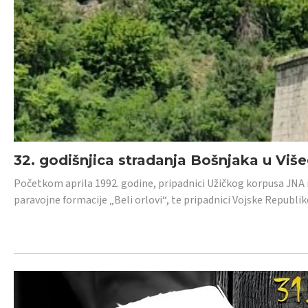
32. godišnjica stradanja Bošnjaka u Viš
Početkom aprila 1992. godine, pripadnici Užičkog korpusa JNA iz 
paravojne formacije „Beli orlovi“, te pripadnici Vojske Republik