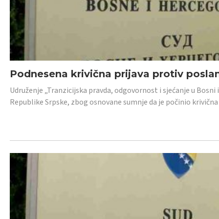
Podnesena krivična prijava protiv posl
Udruženje „Tranzicijska pravda, odgovornost i sjećanje u Bosni 
Republike Srpske, zbog osnovane sumnje da je počinio krivična dj