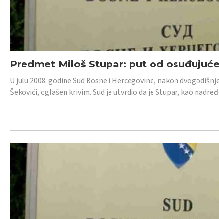
Predmet Miloš Stupar: put od osuđujuć
U julu 2008. godine Sud Bosne i Hercegovine, nakon dvogodišnj
Šekovići, oglašen krivim. Sud je utvrdio da je Stupar, kao nadr