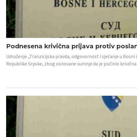
Podnesena krivična prijava protiv posl
Udruženje „Tranzicijska pravda, odgovornost i sjećanje u Bosni 
Republike Srpske, zbog osnovane sumnje da je počinio krivična dj