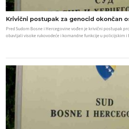
Krivični postupak za genocid okončan 
Pred Sudom Bosne i Hercegovine vođen je krivični postupak proti
obavljali visoke rukovodeće i komandne funkcije u policijskim