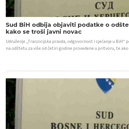
Sud BiH odbija objaviti podatke o odštet
kako se troši javni novac
Udruženje „Tranzicijska pravda, odgovornost i sjećanje u BiH“ p
na odštetu za više od četiri godine provedene u pritvoru, te ako