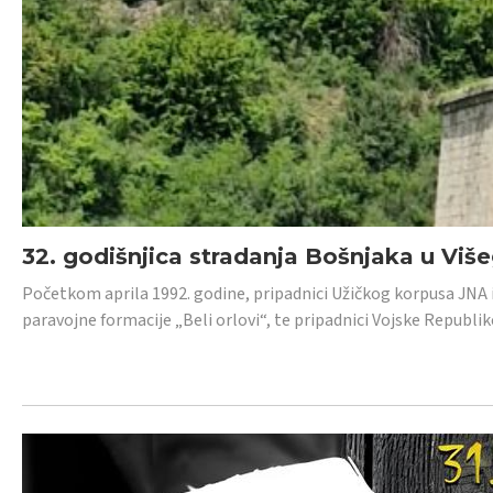
32. godišnjica stradanja Bošnjaka u Viš
Početkom aprila 1992. godine, pripadnici Užičkog korpusa JNA iz 
paravojne formacije „Beli orlovi“, te pripadnici Vojske Republik