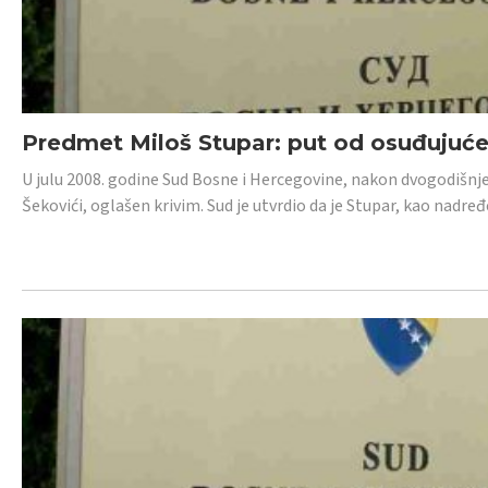
Predmet Miloš Stupar: put od osuđujuć
U julu 2008. godine Sud Bosne i Hercegovine, nakon dvogodišnj
Šekovići, oglašen krivim. Sud je utvrdio da je Stupar, kao nadr