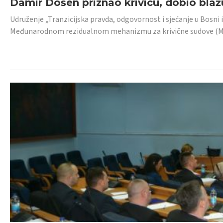
Damir Došen priznao krivicu, dobio blažu
Udruženje „Tranzicijska pravda, odgovornost i sjećanje u Bosni i
Međunarodnom rezidualnom mehanizmu za krivične sudove (MR