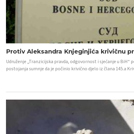
Protiv Aleksandra Knjeginjića krivičnu p
Udruženje „Tranzicijska pravda, odgovornost i sjećanje u BiH“ 
postojanja sumnje da je počinio krivično djelo iz člana 145.a K