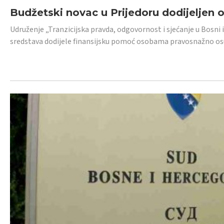
Budžetski novac u Prijedoru dodijeljen
Udruženje „Tranzicijska pravda, odgovornost i sjećanje u Bosni 
sredstava dodijele finansijsku pomoć osobama pravosnažno os