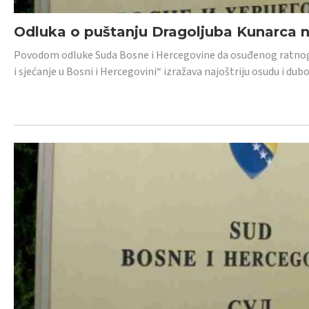
Odluka o puštanju Dragoljuba Kunarca n
Povodom odluke Suda Bosne i Hercegovine da osuđenog ratnog z
i sjećanje u Bosni i Hercegovini“ izražava najoštriju osudu i 