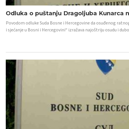
Odluka o puštanju Dragoljuba Kunarca n
Povodom odluke Suda Bosne i Hercegovine da osuđenog ratnog z
i sjećanje u Bosni i Hercegovini“ izražava najoštriju osudu i 