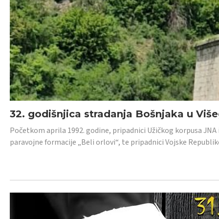
32. godišnjica stradanja Bošnjaka u Viš
Početkom aprila 1992. godine, pripadnici Užičkog korpusa JNA iz 
paravojne formacije „Beli orlovi“, te pripadnici Vojske Republik