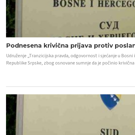
Podnesena krivična prijava protiv posl
Udruženje „Tranzicijska pravda, odgovornost i sjećanje u Bosni 
Republike Srpske, zbog osnovane sumnje da je počinio krivična dj