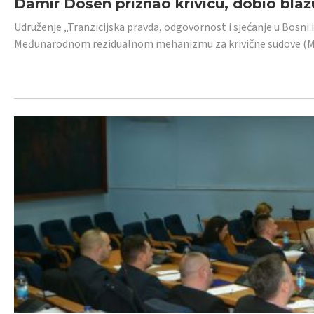
Damir Došen priznao krivicu, dobio blažu
Udruženje „Tranzicijska pravda, odgovornost i sjećanje u Bosni i
Međunarodnom rezidualnom mehanizmu za krivične sudove (MR