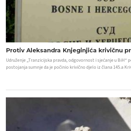
Protiv Aleksandra Knjeginjića krivičnu p
Udruženje „Tranzicijska pravda, odgovornost i sjećanje u BiH“ 
postojanja sumnje da je počinio krivično djelo iz člana 145.a K