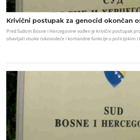
Krivični postupak za genocid okončan 
Pred Sudom Bosne i Hercegovine vođen je krivični postupak proti
obavljali visoke rukovodeće i komandne funkcije u policijskim