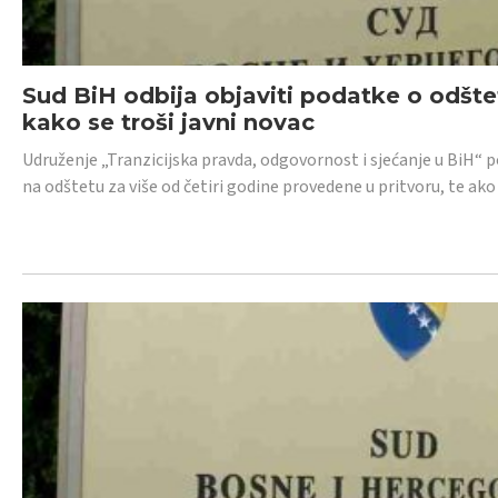
Sud BiH odbija objaviti podatke o odštet
kako se troši javni novac
Udruženje „Tranzicijska pravda, odgovornost i sjećanje u BiH“ p
na odštetu za više od četiri godine provedene u pritvoru, te ako