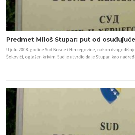
Predmet Miloš Stupar: put od osuđujuć
U julu 2008. godine Sud Bosne i Hercegovine, nakon dvogodišnj
Šekovići, oglašen krivim. Sud je utvrdio da je Stupar, kao nadr