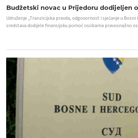
Budžetski novac u Prijedoru dodijeljen
Udruženje „Tranzicijska pravda, odgovornost i sjećanje u Bosni 
sredstava dodijele finansijsku pomoć osobama pravosnažno os