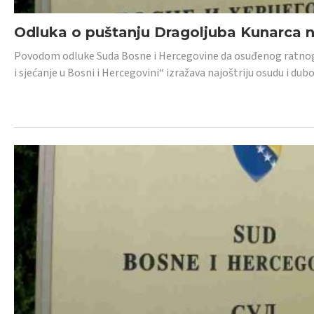
Odluka o puštanju Dragoljuba Kunarca n
Povodom odluke Suda Bosne i Hercegovine da osuđenog ratnog z
i sjećanje u Bosni i Hercegovini“ izražava najoštriju osudu i 