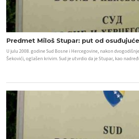
Predmet Miloš Stupar: put od osuđujuć
U julu 2008. godine Sud Bosne i Hercegovine, nakon dvogodišnj
Šekovići, oglašen krivim. Sud je utvrdio da je Stupar, kao nadr