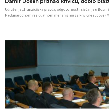
Damir Došen priznao krivicu, dobio blažu
Udruženje „Tranzicijska pravda, odgovornost i sjećanje u Bosni i
Međunarodnom rezidualnom mehanizmu za krivične sudove (MR