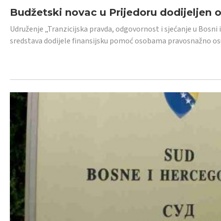
Budžetski novac u Prijedoru dodijeljen
Udruženje „Tranzicijska pravda, odgovornost i sjećanje u Bosni 
sredstava dodijele finansijsku pomoć osobama pravosnažno os