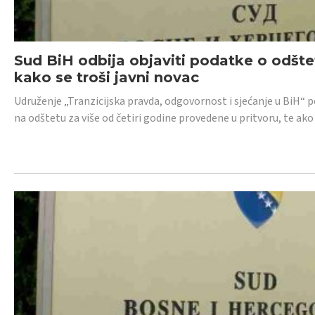
Sud BiH odbija objaviti podatke o odštet
kako se troši javni novac
Udruženje „Tranzicijska pravda, odgovornost i sjećanje u BiH“ p
na odštetu za više od četiri godine provedene u pritvoru, te ako