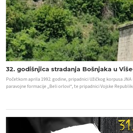
32. godišnjica stradanja Bošnjaka u Viš
Početkom aprila 1992. godine, pripadnici Užičkog korpusa JNA iz 
paravojne formacije „Beli orlovi“, te pripadnici Vojske Republik