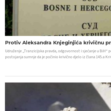
Protiv Aleksandra Knjeginjića krivičnu p
Udruženje „Tranzicijska pravda, odgovornost i sjećanje u BiH“ 
postojanja sumnje da je počinio krivično djelo iz člana 145.a K