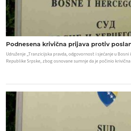
Podnesena krivična prijava protiv posl
Udruženje „Tranzicijska pravda, odgovornost i sjećanje u Bosni 
Republike Srpske, zbog osnovane sumnje da je počinio krivična dj