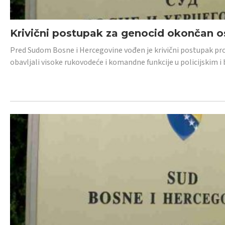
Krivični postupak za genocid okončan 
Pred Sudom Bosne i Hercegovine vođen je krivični postupak proti
obavljali visoke rukovodeće i komandne funkcije u policijskim