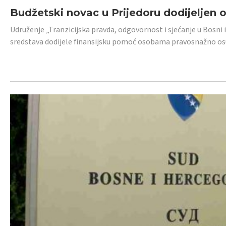
Budžetski novac u Prijedoru dodijeljen
Udruženje „Tranzicijska pravda, odgovornost i sjećanje u Bosni 
sredstava dodijele finansijsku pomoć osobama pravosnažno os