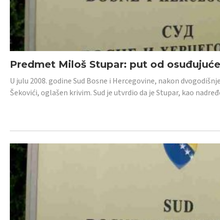
Predmet Miloš Stupar: put od osuđujuć
U julu 2008. godine Sud Bosne i Hercegovine, nakon dvogodišnj
Šekovići, oglašen krivim. Sud je utvrdio da je Stupar, kao nadr