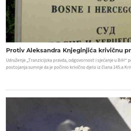
Protiv Aleksandra Knjeginjića krivičnu p
Udruženje „Tranzicijska pravda, odgovornost i sjećanje u BiH“ 
postojanja sumnje da je počinio krivično djelo iz člana 145.a K