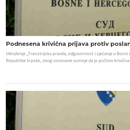
Podnesena krivična prijava protiv posl
Udruženje „Tranzicijska pravda, odgovornost i sjećanje u Bosni 
Republike Srpske, zbog osnovane sumnje da je počinio krivična dj