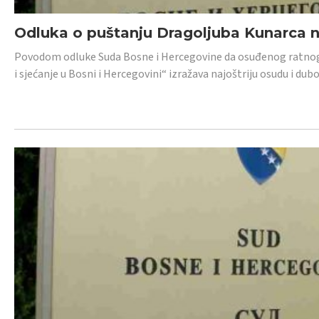
Odluka o puštanju Dragoljuba Kunarca n
Povodom odluke Suda Bosne i Hercegovine da osuđenog ratnog z
i sjećanje u Bosni i Hercegovini“ izražava najoštriju osudu i 