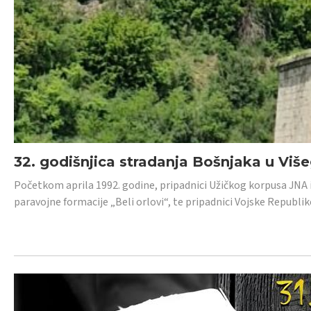
32. godišnjica stradanja Bošnjaka u Viš
Početkom aprila 1992. godine, pripadnici Užičkog korpusa JNA iz 
paravojne formacije „Beli orlovi“, te pripadnici Vojske Republik