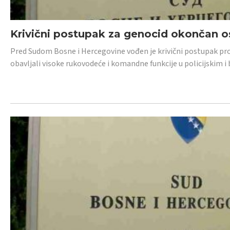
Krivični postupak za genocid okončan 
Pred Sudom Bosne i Hercegovine vođen je krivični postupak proti
obavljali visoke rukovodeće i komandne funkcije u policijskim