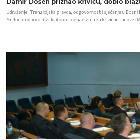
Damir Došen priznao krivicu, dobio blažu
Udruženje „Tranzicijska pravda, odgovornost i sjećanje u Bosni i
Međunarodnom rezidualnom mehanizmu za krivične sudove (MR