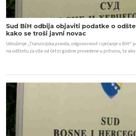
Sud BiH odbija objaviti podatke o odštet
kako se troši javni novac
Udruženje „Tranzicijska pravda, odgovornost i sjećanje u BiH“ p
na odštetu za više od četiri godine provedene u pritvoru, te ako