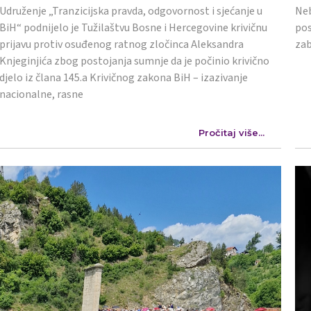
Udruženje „Tranzicijska pravda, odgovornost i sjećanje u
Neb
BiH“ podnijelo je Tužilaštvu Bosne i Hercegovine krivičnu
pos
prijavu protiv osuđenog ratnog zločinca Aleksandra
zab
Knjeginjića zbog postojanja sumnje da je počinio krivično
djelo iz člana 145.a Krivičnog zakona BiH – izazivanje
nacionalne, rasne
Pročitaj više...