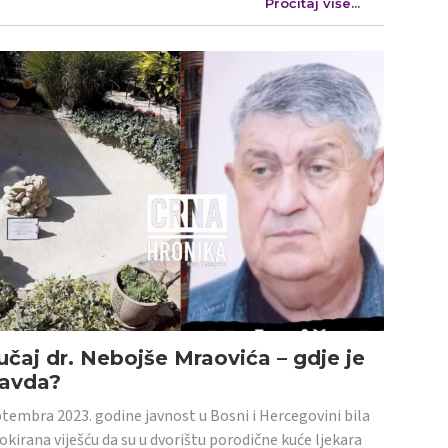
Pročitaj više...
učaj dr. Nebojše Mraovića – gdje je
ravda?
tembra 2023. godine javnost u Bosni i Hercegovini bila
šokirana viješću da su u dvorištu porodične kuće ljekara