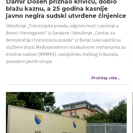
Damir Došen priznao krivicu, dobio
blažu kaznu, a 25 godina kasnije
javno negira sudski utvrđene činjenice
Udruženje „Tranzicijska pravda, odgovornost i sjećanje u
Bosni i Hercegovini“ iz Sarajeva i Udruženje „Centar za
demokratiju i tranzicionu pravdu“ iz Banje Luke uputili su
službeni dopis Međunarodnom rezidualnom mehanizmu za
krivične sudove (MRMKS), nasljedniku Haškog tribunala,
povodom javnih istupa
Pročitaj više...