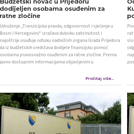
Budžetski novac u Prijedoru
Od
dodijeljen osobama osuđenim za
K
ratne zločine
po
Udruženje „Tranzicijska pravda, odgovornost i sjećanje u
Pov
Bosni i Hercegovini“ izražava duboku zabrinutost i
rat
najoštrije osuđuje odluku nadležnih organa Grada Prijedora
slo
da iz budžetskih sredstava dodijele finansijsku pomoć
odg
osobama pravosnažno osuđenim za ratne zločine. Prema
naj
javno dostupnim informacijama objavljenim u
po
Pročitaj više...