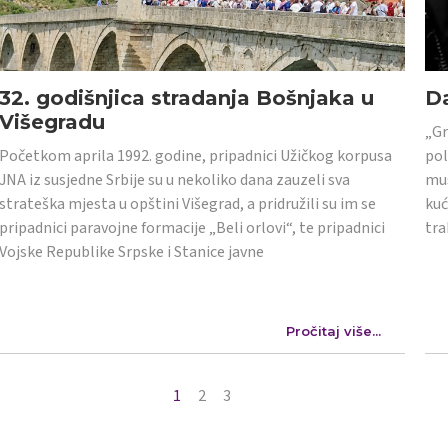
32. godišnjica stradanja Bošnjaka u
Da
Višegradu
„Gr
Početkom aprila 1992. godine, pripadnici Užičkog korpusa
pol
JNA iz susjedne Srbije su u nekoliko dana zauzeli sva
mus
strateška mjesta u opštini Višegrad, a pridružili su im se
kuć
pripadnici paravojne formacije „Beli orlovi“, te pripadnici
tra
Vojske Republike Srpske i Stanice javne
Pročitaj više...
1
2
3