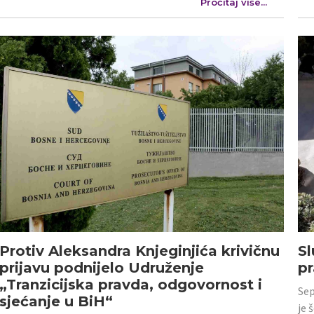
Pročitaj više...
Protiv Aleksandra Knjeginjića krivičnu
Sl
prijavu podnijelo Udruženje
p
„Tranzicijska pravda, odgovornost i
Sep
sjećanje u BiH“
je 