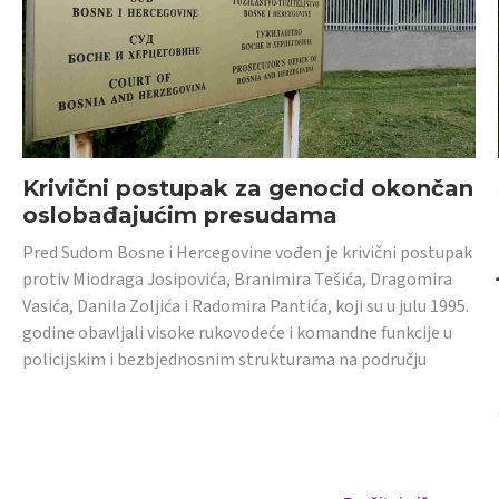
Krivični postupak za genocid okončan
oslobađajućim presudama
Pred Sudom Bosne i Hercegovine vođen je krivični postupak
protiv Miodraga Josipovića, Branimira Tešića, Dragomira
Vasića, Danila Zoljića i Radomira Pantića, koji su u julu 1995.
godine obavljali visoke rukovodeće i komandne funkcije u
policijskim i bezbjednosnim strukturama na području