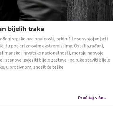
n bijelih traka
ađani srpske nacionalnosti, pridružite se svojoj vojsci i
iciji u potjeri za ovim ekstremistima. Ostali građani,
limanske i hrvatske nacionalnosti, moraju na svoje
e i stanove izvjesiti bijele zastave i na ruke staviti bijele
ke, u protivnom, snosit će teške
Pročitaj više...