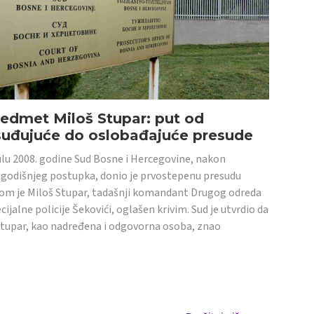
edmet Miloš Stupar: put od
suđujuće do oslobađajuće presude
ulu 2008. godine Sud Bosne i Hercegovine, nakon
godišnjeg postupka, donio je prvostepenu presudu
om je Miloš Stupar, tadašnji komandant Drugog odreda
cijalne policije Šekovići, oglašen krivim. Sud je utvrdio da
Stupar, kao nadređena i odgovorna osoba, znao