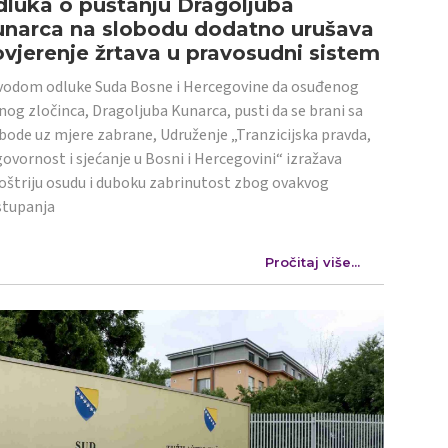
luka o puštanju Dragoljuba
unarca na slobodu dodatno urušava
vjerenje žrtava u pravosudni sistem
odom odluke Suda Bosne i Hercegovine da osuđenog
nog zločinca, Dragoljuba Kunarca, pusti da se brani sa
bode uz mjere zabrane, Udruženje „Tranzicijska pravda,
ovornost i sjećanje u Bosni i Hercegovini“ izražava
oštriju osudu i duboku zabrinutost zbog ovakvog
stupanja
Pročitaj više...