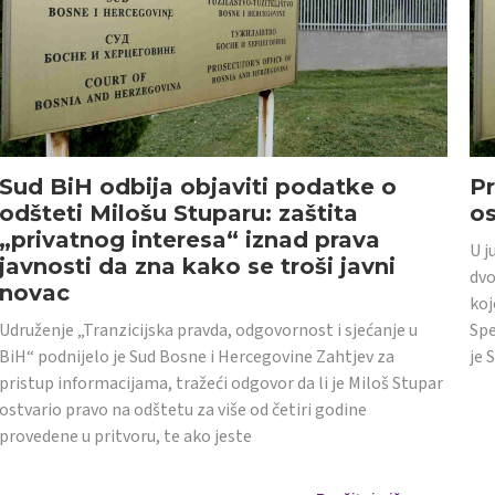
Sud BiH odbija objaviti podatke o
Pr
odšteti Milošu Stuparu: zaštita
o
„privatnog interesa“ iznad prava
U j
javnosti da zna kako se troši javni
dvo
novac
koj
Udruženje „Tranzicijska pravda, odgovornost i sjećanje u
Spe
BiH“ podnijelo je Sud Bosne i Hercegovine Zahtjev za
je 
pristup informacijama, tražeći odgovor da li je Miloš Stupar
ostvario pravo na odštetu za više od četiri godine
provedene u pritvoru, te ako jeste