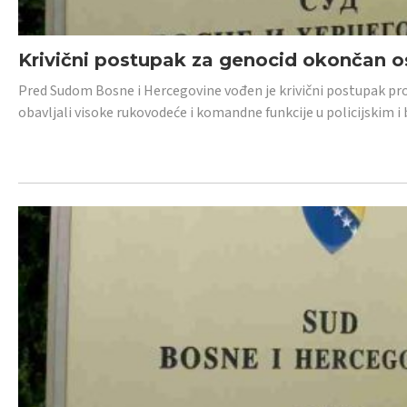
Krivični postupak za genocid okončan 
Pred Sudom Bosne i Hercegovine vođen je krivični postupak proti
obavljali visoke rukovodeće i komandne funkcije u policijskim