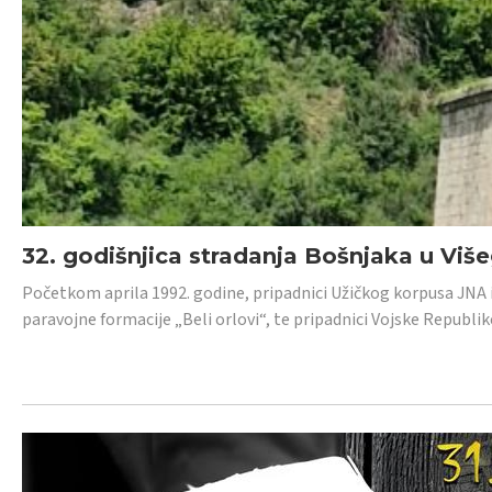
32. godišnjica stradanja Bošnjaka u Viš
Početkom aprila 1992. godine, pripadnici Užičkog korpusa JNA iz 
paravojne formacije „Beli orlovi“, te pripadnici Vojske Republik