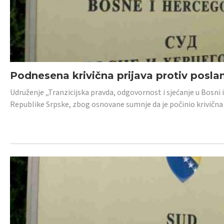
Podnesena krivična prijava protiv posl
Udruženje „Tranzicijska pravda, odgovornost i sjećanje u Bosni 
Republike Srpske, zbog osnovane sumnje da je počinio krivična dj