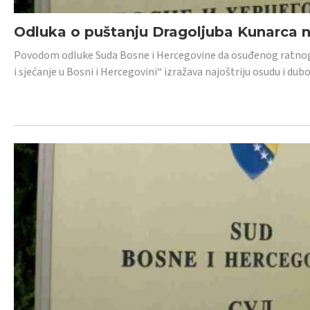
Odluka o puštanju Dragoljuba Kunarca n
Povodom odluke Suda Bosne i Hercegovine da osuđenog ratnog z
i sjećanje u Bosni i Hercegovini“ izražava najoštriju osudu i 