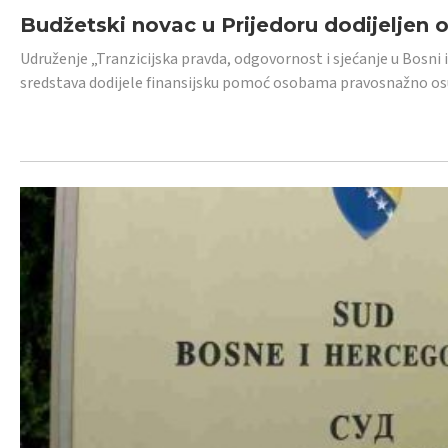
Budžetski novac u Prijedoru dodijeljen
Udruženje „Tranzicijska pravda, odgovornost i sjećanje u Bosni 
sredstava dodijele finansijsku pomoć osobama pravosnažno os