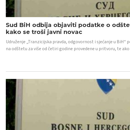
Sud BiH odbija objaviti podatke o odštet
kako se troši javni novac
Udruženje „Tranzicijska pravda, odgovornost i sjećanje u BiH“ p
na odštetu za više od četiri godine provedene u pritvoru, te ako