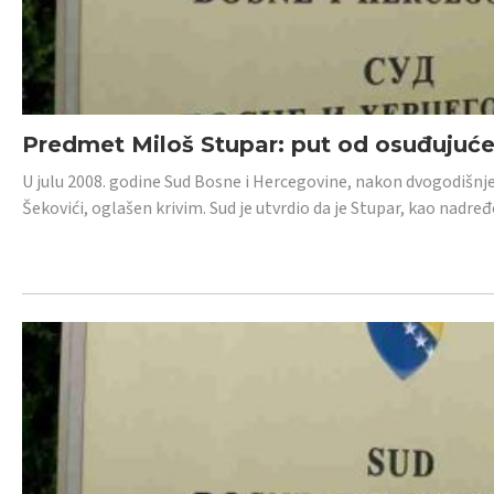
Predmet Miloš Stupar: put od osuđujuć
U julu 2008. godine Sud Bosne i Hercegovine, nakon dvogodišnj
Šekovići, oglašen krivim. Sud je utvrdio da je Stupar, kao nadr