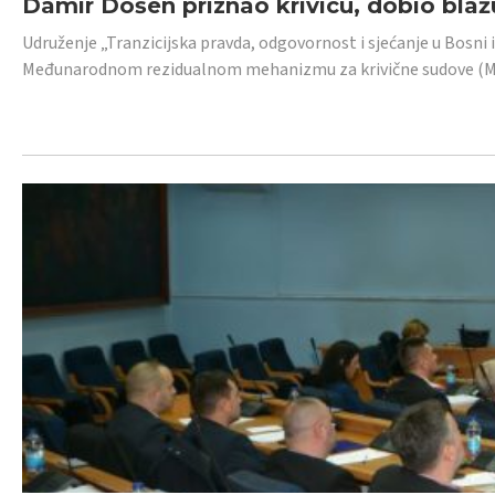
Damir Došen priznao krivicu, dobio blažu
Udruženje „Tranzicijska pravda, odgovornost i sjećanje u Bosni i
Međunarodnom rezidualnom mehanizmu za krivične sudove (MR