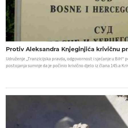
Protiv Aleksandra Knjeginjića krivičnu p
Udruženje „Tranzicijska pravda, odgovornost i sjećanje u BiH“ 
postojanja sumnje da je počinio krivično djelo iz člana 145.a K