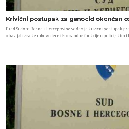
Krivični postupak za genocid okončan 
Pred Sudom Bosne i Hercegovine vođen je krivični postupak proti
obavljali visoke rukovodeće i komandne funkcije u policijskim