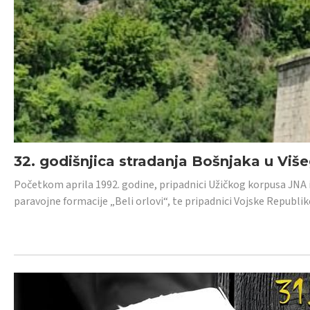
32. godišnjica stradanja Bošnjaka u Viš
Početkom aprila 1992. godine, pripadnici Užičkog korpusa JNA iz 
paravojne formacije „Beli orlovi“, te pripadnici Vojske Republik