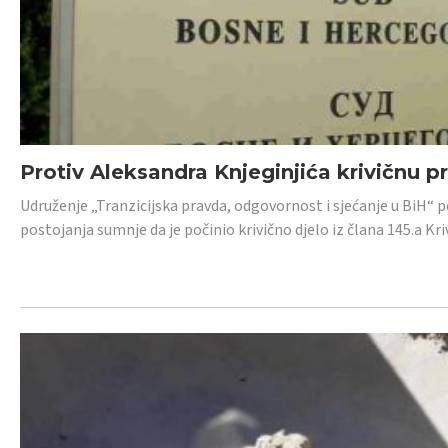
Protiv Aleksandra Knjeginjića krivičnu p
Udruženje „Tranzicijska pravda, odgovornost i sjećanje u BiH“ 
postojanja sumnje da je počinio krivično djelo iz člana 145.a K