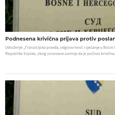
Podnesena krivična prijava protiv posl
Udruženje „Tranzicijska pravda, odgovornost i sjećanje u Bosni 
Republike Srpske, zbog osnovane sumnje da je počinio krivična dj