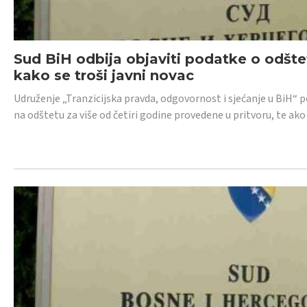
Sud BiH odbija objaviti podatke o odštet
kako se troši javni novac
Udruženje „Tranzicijska pravda, odgovornost i sjećanje u BiH“ p
na odštetu za više od četiri godine provedene u pritvoru, te ako