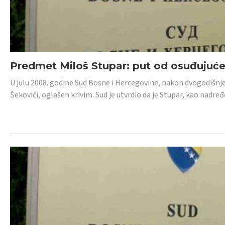
Predmet Miloš Stupar: put od osuđujuć
U julu 2008. godine Sud Bosne i Hercegovine, nakon dvogodišnj
Šekovići, oglašen krivim. Sud je utvrdio da je Stupar, kao nadr