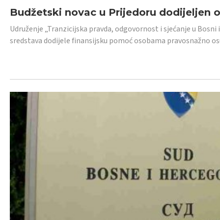
Budžetski novac u Prijedoru dodijeljen
Udruženje „Tranzicijska pravda, odgovornost i sjećanje u Bosni 
sredstava dodijele finansijsku pomoć osobama pravosnažno os