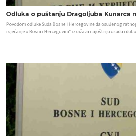
Odluka o puštanju Dragoljuba Kunarca n
Povodom odluke Suda Bosne i Hercegovine da osuđenog ratnog z
i sjećanje u Bosni i Hercegovini“ izražava najoštriju osudu i 