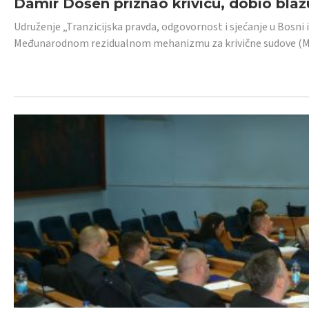
Damir Došen priznao krivicu, dobio blažu
Udruženje „Tranzicijska pravda, odgovornost i sjećanje u Bosni i
Međunarodnom rezidualnom mehanizmu za krivične sudove (MR