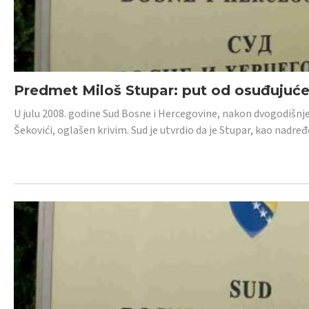
Predmet Miloš Stupar: put od osuđujuć
U julu 2008. godine Sud Bosne i Hercegovine, nakon dvogodišnj
Šekovići, oglašen krivim. Sud je utvrdio da je Stupar, kao nadr