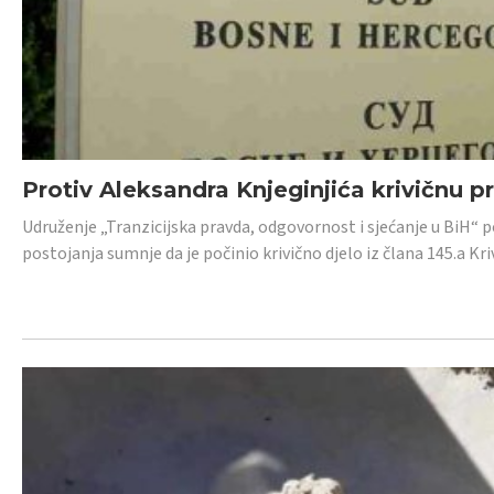
Protiv Aleksandra Knjeginjića krivičnu p
Udruženje „Tranzicijska pravda, odgovornost i sjećanje u BiH“ 
postojanja sumnje da je počinio krivično djelo iz člana 145.a K