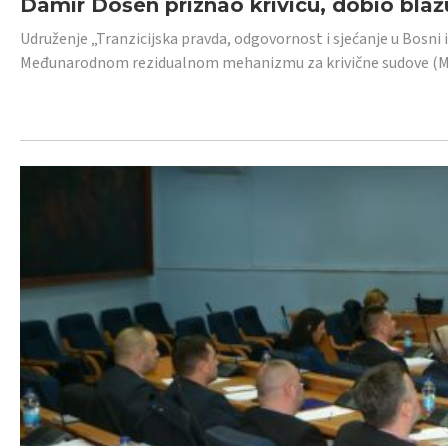
Damir Došen priznao krivicu, dobio blažu
Udruženje „Tranzicijska pravda, odgovornost i sjećanje u Bosni i
Međunarodnom rezidualnom mehanizmu za krivične sudove (MR