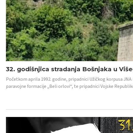
32. godišnjica stradanja Bošnjaka u Viš
Početkom aprila 1992. godine, pripadnici Užičkog korpusa JNA iz 
paravojne formacije „Beli orlovi“, te pripadnici Vojske Republik