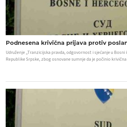
Podnesena krivična prijava protiv posl
Udruženje „Tranzicijska pravda, odgovornost i sjećanje u Bosni 
Republike Srpske, zbog osnovane sumnje da je počinio krivična dj