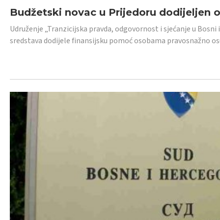
Budžetski novac u Prijedoru dodijeljen
Udruženje „Tranzicijska pravda, odgovornost i sjećanje u Bosni 
sredstava dodijele finansijsku pomoć osobama pravosnažno os