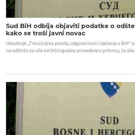
Sud BiH odbija objaviti podatke o odštet
kako se troši javni novac
Udruženje „Tranzicijska pravda, odgovornost i sjećanje u BiH“ p
na odštetu za više od četiri godine provedene u pritvoru, te ako