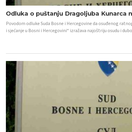
Odluka o puštanju Dragoljuba Kunarca n
Povodom odluke Suda Bosne i Hercegovine da osuđenog ratnog z
i sjećanje u Bosni i Hercegovini“ izražava najoštriju osudu i 