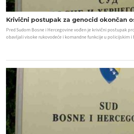
Krivični postupak za genocid okončan 
Pred Sudom Bosne i Hercegovine vođen je krivični postupak proti
obavljali visoke rukovodeće i komandne funkcije u policijskim