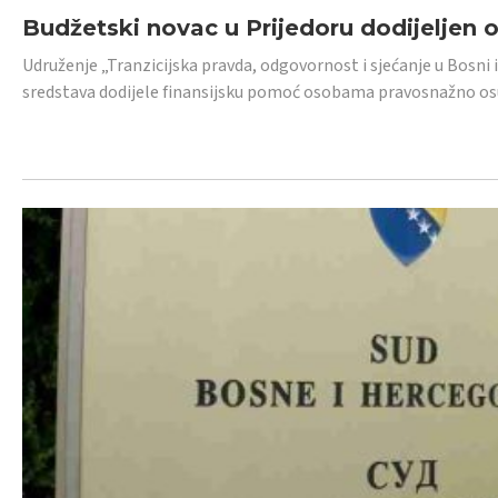
Budžetski novac u Prijedoru dodijeljen
Udruženje „Tranzicijska pravda, odgovornost i sjećanje u Bosni 
sredstava dodijele finansijsku pomoć osobama pravosnažno os