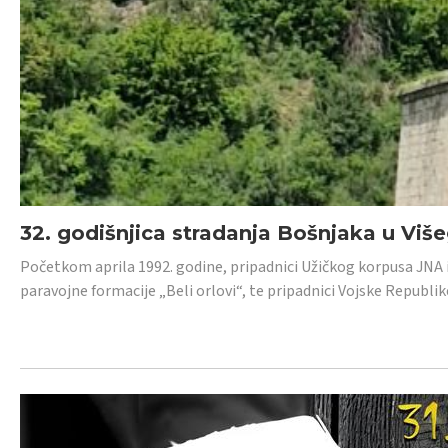
32. godišnjica stradanja Bošnjaka u Viš
Početkom aprila 1992. godine, pripadnici Užičkog korpusa JNA iz 
paravojne formacije „Beli orlovi“, te pripadnici Vojske Republik