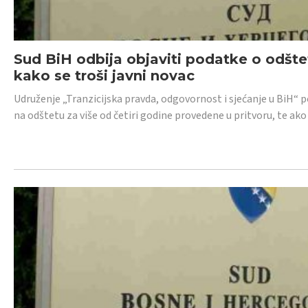
Sud BiH odbija objaviti podatke o odštet
kako se troši javni novac
Udruženje „Tranzicijska pravda, odgovornost i sjećanje u BiH“ p
na odštetu za više od četiri godine provedene u pritvoru, te ako