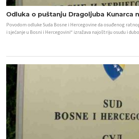
Odluka o puštanju Dragoljuba Kunarca n
Povodom odluke Suda Bosne i Hercegovine da osuđenog ratnog z
i sjećanje u Bosni i Hercegovini“ izražava najoštriju osudu i 