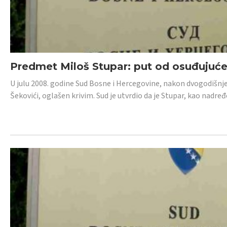
Predmet Miloš Stupar: put od osuđujuć
U julu 2008. godine Sud Bosne i Hercegovine, nakon dvogodišnj
Šekovići, oglašen krivim. Sud je utvrdio da je Stupar, kao nadr