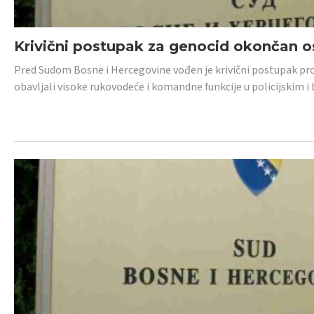
Krivični postupak za genocid okončan 
Pred Sudom Bosne i Hercegovine vođen je krivični postupak proti
obavljali visoke rukovodeće i komandne funkcije u policijskim