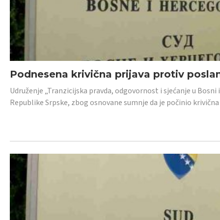
Podnesena krivična prijava protiv posl
Udruženje „Tranzicijska pravda, odgovornost i sjećanje u Bosni 
Republike Srpske, zbog osnovane sumnje da je počinio krivična dj