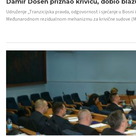
Damir Došen priznao krivicu, dobio blažu
Udruženje „Tranzicijska pravda, odgovornost i sjećanje u Bosni i
Međunarodnom rezidualnom mehanizmu za krivične sudove (MR