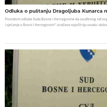
Odluka o puštanju Dragoljuba Kunarca n
Povodom odluke Suda Bosne i Hercegovine da osuđenog ratnog z
i sjećanje u Bosni i Hercegovini“ izražava najoštriju osudu i 