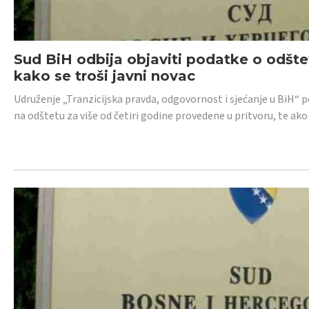
Sud BiH odbija objaviti podatke o odštet
kako se troši javni novac
Udruženje „Tranzicijska pravda, odgovornost i sjećanje u BiH“ p
na odštetu za više od četiri godine provedene u pritvoru, te ako