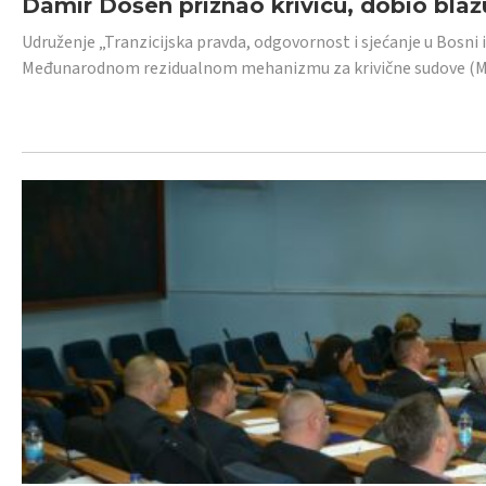
Damir Došen priznao krivicu, dobio blažu
Udruženje „Tranzicijska pravda, odgovornost i sjećanje u Bosni i
Međunarodnom rezidualnom mehanizmu za krivične sudove (MR