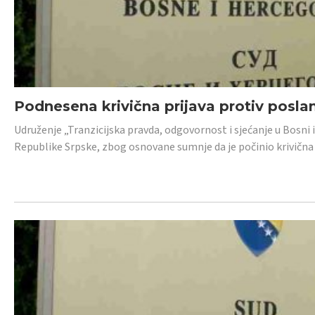
Podnesena krivična prijava protiv posl
Udruženje „Tranzicijska pravda, odgovornost i sjećanje u Bosni 
Republike Srpske, zbog osnovane sumnje da je počinio krivična dj