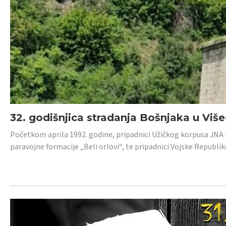
32. godišnjica stradanja Bošnjaka u Viš
Početkom aprila 1992. godine, pripadnici Užičkog korpusa JNA iz 
paravojne formacije „Beli orlovi“, te pripadnici Vojske Republik