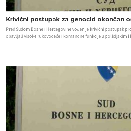
Krivični postupak za genocid okončan 
Pred Sudom Bosne i Hercegovine vođen je krivični postupak proti
obavljali visoke rukovodeće i komandne funkcije u policijskim