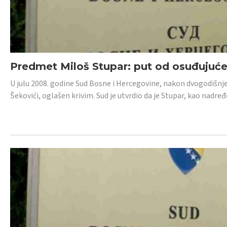
Predmet Miloš Stupar: put od osuđujuć
U julu 2008. godine Sud Bosne i Hercegovine, nakon dvogodišnj
Šekovići, oglašen krivim. Sud je utvrdio da je Stupar, kao nadr