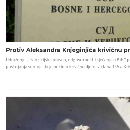
Protiv Aleksandra Knjeginjića krivičnu p
Udruženje „Tranzicijska pravda, odgovornost i sjećanje u BiH“ 
postojanja sumnje da je počinio krivično djelo iz člana 145.a K