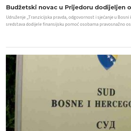
Budžetski novac u Prijedoru dodijeljen
Udruženje „Tranzicijska pravda, odgovornost i sjećanje u Bosni 
sredstava dodijele finansijsku pomoć osobama pravosnažno os