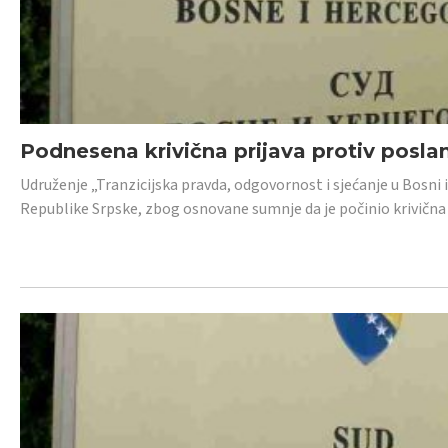
Podnesena krivična prijava protiv posl
Udruženje „Tranzicijska pravda, odgovornost i sjećanje u Bosni 
Republike Srpske, zbog osnovane sumnje da je počinio krivična dj