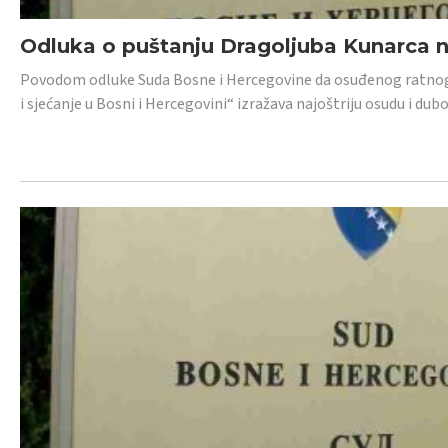
Odluka o puštanju Dragoljuba Kunarca n
Povodom odluke Suda Bosne i Hercegovine da osuđenog ratnog z
i sjećanje u Bosni i Hercegovini“ izražava najoštriju osudu i 