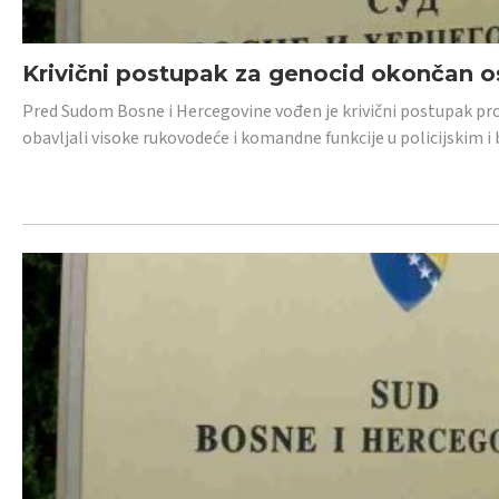
Krivični postupak za genocid okončan 
Pred Sudom Bosne i Hercegovine vođen je krivični postupak proti
obavljali visoke rukovodeće i komandne funkcije u policijskim