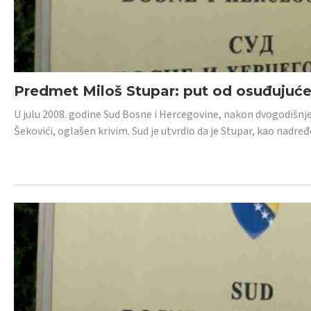
Predmet Miloš Stupar: put od osuđujuć
U julu 2008. godine Sud Bosne i Hercegovine, nakon dvogodišnj
Šekovići, oglašen krivim. Sud je utvrdio da je Stupar, kao nadr