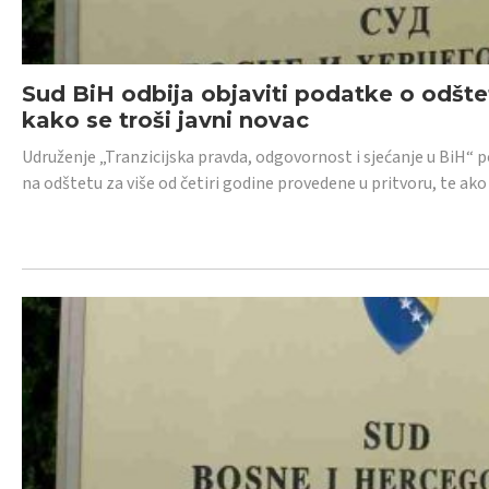
Sud BiH odbija objaviti podatke o odštet
kako se troši javni novac
Udruženje „Tranzicijska pravda, odgovornost i sjećanje u BiH“ p
na odštetu za više od četiri godine provedene u pritvoru, te ako