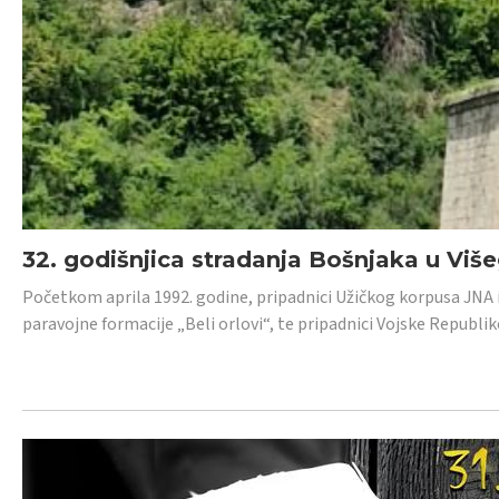
32. godišnjica stradanja Bošnjaka u Viš
Početkom aprila 1992. godine, pripadnici Užičkog korpusa JNA iz 
paravojne formacije „Beli orlovi“, te pripadnici Vojske Republik