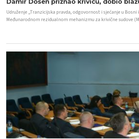
Damir Došen priznao krivicu, dobio blažu
Udruženje „Tranzicijska pravda, odgovornost i sjećanje u Bosni i
Međunarodnom rezidualnom mehanizmu za krivične sudove (MR