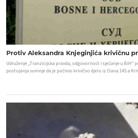
Protiv Aleksandra Knjeginjića krivičnu p
Udruženje „Tranzicijska pravda, odgovornost i sjećanje u BiH“ 
postojanja sumnje da je počinio krivično djelo iz člana 145.a K