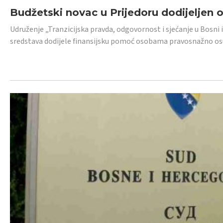
Budžetski novac u Prijedoru dodijeljen
Udruženje „Tranzicijska pravda, odgovornost i sjećanje u Bosni 
sredstava dodijele finansijsku pomoć osobama pravosnažno os