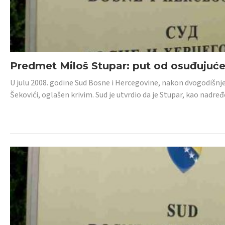
Predmet Miloš Stupar: put od osuđujuć
U julu 2008. godine Sud Bosne i Hercegovine, nakon dvogodišnj
Šekovići, oglašen krivim. Sud je utvrdio da je Stupar, kao nadr