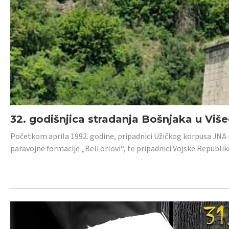
32. godišnjica stradanja Bošnjaka u Viš
Početkom aprila 1992. godine, pripadnici Užičkog korpusa JNA iz 
paravojne formacije „Beli orlovi“, te pripadnici Vojske Republik