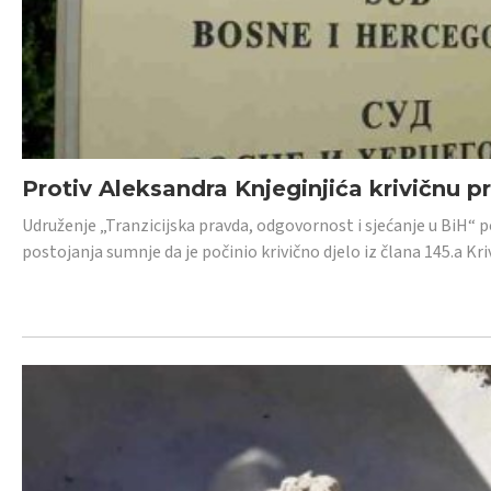
Protiv Aleksandra Knjeginjića krivičnu p
Udruženje „Tranzicijska pravda, odgovornost i sjećanje u BiH“ 
postojanja sumnje da je počinio krivično djelo iz člana 145.a K