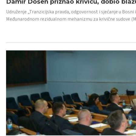
Damir Došen priznao krivicu, dobio blažu
Udruženje „Tranzicijska pravda, odgovornost i sjećanje u Bosni i
Međunarodnom rezidualnom mehanizmu za krivične sudove (MR