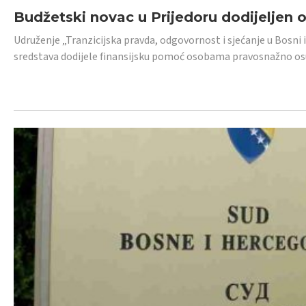
Budžetski novac u Prijedoru dodijeljen
Udruženje „Tranzicijska pravda, odgovornost i sjećanje u Bosni 
sredstava dodijele finansijsku pomoć osobama pravosnažno os