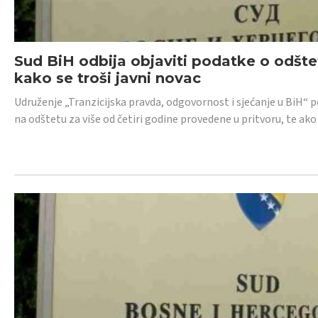
Sud BiH odbija objaviti podatke o odštet
kako se troši javni novac
Udruženje „Tranzicijska pravda, odgovornost i sjećanje u BiH“ p
na odštetu za više od četiri godine provedene u pritvoru, te ako