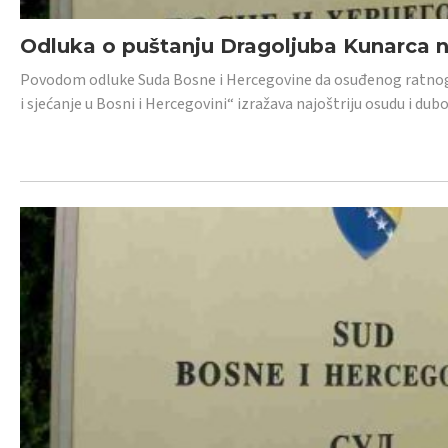
Odluka o puštanju Dragoljuba Kunarca n
Povodom odluke Suda Bosne i Hercegovine da osuđenog ratnog z
i sjećanje u Bosni i Hercegovini“ izražava najoštriju osudu i 