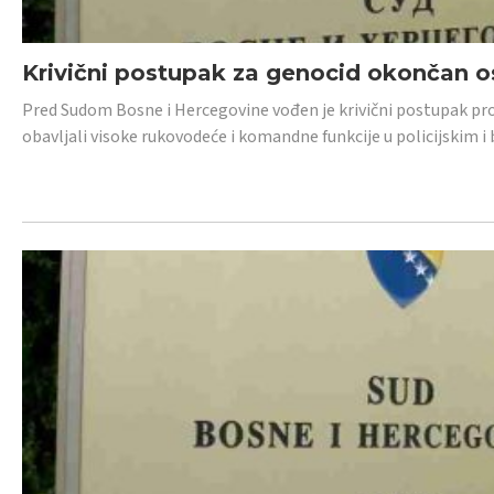
Krivični postupak za genocid okončan 
Pred Sudom Bosne i Hercegovine vođen je krivični postupak proti
obavljali visoke rukovodeće i komandne funkcije u policijskim