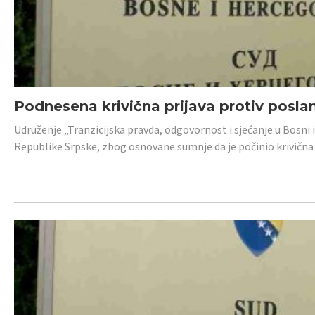
Podnesena krivična prijava protiv posl
Udruženje „Tranzicijska pravda, odgovornost i sjećanje u Bosni 
Republike Srpske, zbog osnovane sumnje da je počinio krivična dj