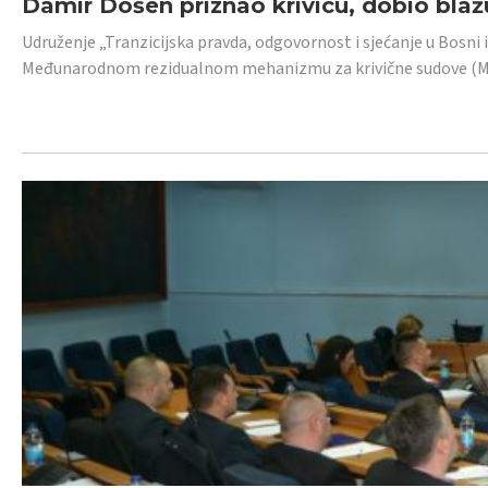
Damir Došen priznao krivicu, dobio blažu
Udruženje „Tranzicijska pravda, odgovornost i sjećanje u Bosni i
Međunarodnom rezidualnom mehanizmu za krivične sudove (MR