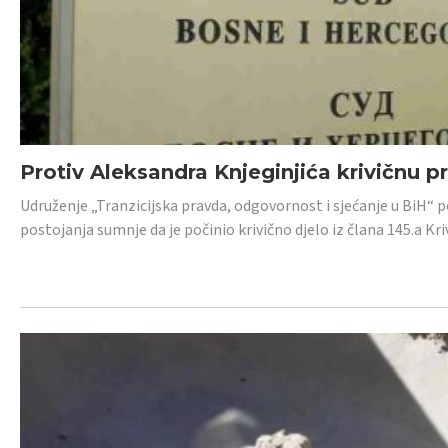
Protiv Aleksandra Knjeginjića krivičnu p
Udruženje „Tranzicijska pravda, odgovornost i sjećanje u BiH“ 
postojanja sumnje da je počinio krivično djelo iz člana 145.a K