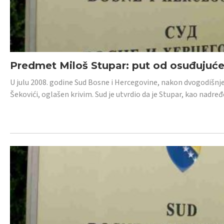
Predmet Miloš Stupar: put od osuđujuć
U julu 2008. godine Sud Bosne i Hercegovine, nakon dvogodišnj
Šekovići, oglašen krivim. Sud je utvrdio da je Stupar, kao nadr