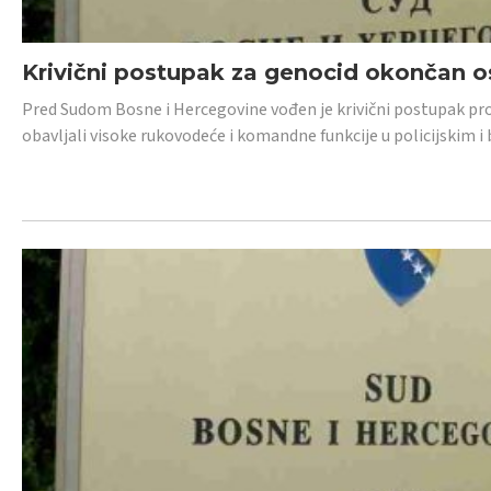
Krivični postupak za genocid okončan 
Pred Sudom Bosne i Hercegovine vođen je krivični postupak proti
obavljali visoke rukovodeće i komandne funkcije u policijskim