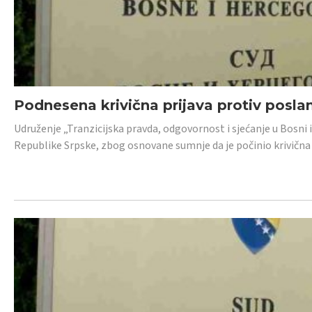
Podnesena krivična prijava protiv posl
Udruženje „Tranzicijska pravda, odgovornost i sjećanje u Bosni 
Republike Srpske, zbog osnovane sumnje da je počinio krivična dj