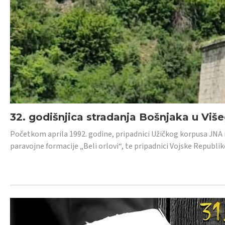
32. godišnjica stradanja Bošnjaka u Viš
Početkom aprila 1992. godine, pripadnici Užičkog korpusa JNA iz 
paravojne formacije „Beli orlovi“, te pripadnici Vojske Republik