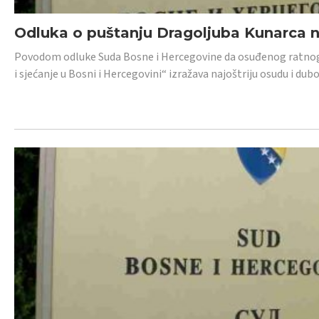
Odluka o puštanju Dragoljuba Kunarca n
Povodom odluke Suda Bosne i Hercegovine da osuđenog ratnog z
i sjećanje u Bosni i Hercegovini“ izražava najoštriju osudu i 