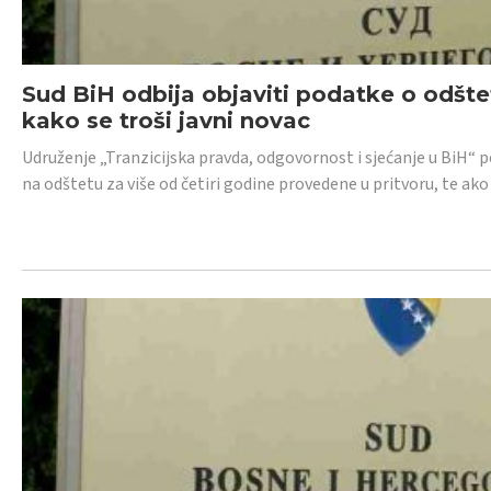
Sud BiH odbija objaviti podatke o odštet
kako se troši javni novac
Udruženje „Tranzicijska pravda, odgovornost i sjećanje u BiH“ p
na odštetu za više od četiri godine provedene u pritvoru, te ako