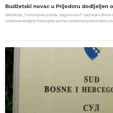
Budžetski novac u Prijedoru dodijeljen
Udruženje „Tranzicijska pravda, odgovornost i sjećanje u Bosni 
sredstava dodijele finansijsku pomoć osobama pravosnažno os