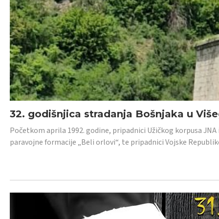
32. godišnjica stradanja Bošnjaka u Viš
Početkom aprila 1992. godine, pripadnici Užičkog korpusa JNA iz 
paravojne formacije „Beli orlovi“, te pripadnici Vojske Republik