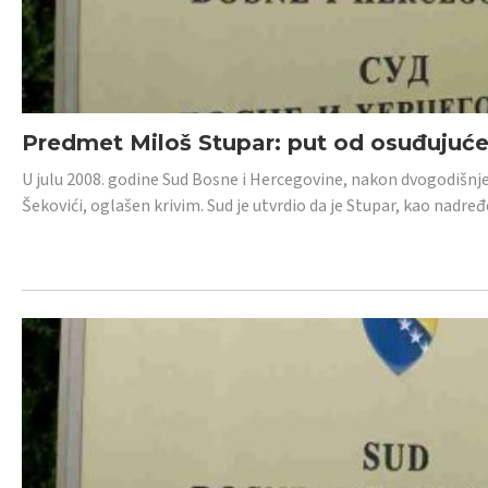
Predmet Miloš Stupar: put od osuđujuć
U julu 2008. godine Sud Bosne i Hercegovine, nakon dvogodišnj
Šekovići, oglašen krivim. Sud je utvrdio da je Stupar, kao nadr