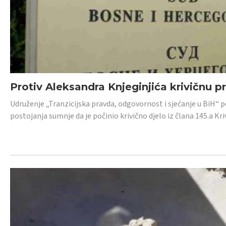
Protiv Aleksandra Knjeginjića krivičnu p
Udruženje „Tranzicijska pravda, odgovornost i sjećanje u BiH“ 
postojanja sumnje da je počinio krivično djelo iz člana 145.a K