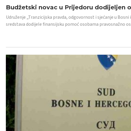
Budžetski novac u Prijedoru dodijeljen
Udruženje „Tranzicijska pravda, odgovornost i sjećanje u Bosni 
sredstava dodijele finansijsku pomoć osobama pravosnažno os