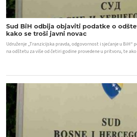
Sud BiH odbija objaviti podatke o odštet
kako se troši javni novac
Udruženje „Tranzicijska pravda, odgovornost i sjećanje u BiH“ p
na odštetu za više od četiri godine provedene u pritvoru, te ako