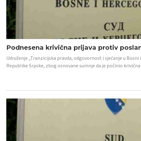
Podnesena krivična prijava protiv posl
Udruženje „Tranzicijska pravda, odgovornost i sjećanje u Bosni 
Republike Srpske, zbog osnovane sumnje da je počinio krivična dj