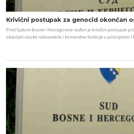
Krivični postupak za genocid okončan 
Pred Sudom Bosne i Hercegovine vođen je krivični postupak proti
obavljali visoke rukovodeće i komandne funkcije u policijskim