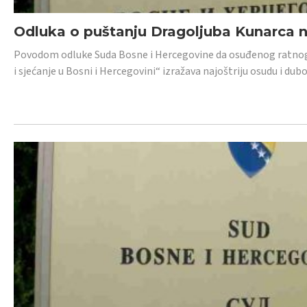
Odluka o puštanju Dragoljuba Kunarca n
Povodom odluke Suda Bosne i Hercegovine da osuđenog ratnog z
i sjećanje u Bosni i Hercegovini“ izražava najoštriju osudu i 