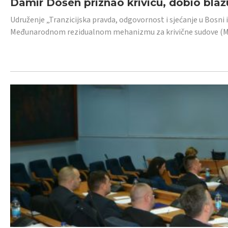
Damir Došen priznao krivicu, dobio blažu
Udruženje „Tranzicijska pravda, odgovornost i sjećanje u Bosni i
Međunarodnom rezidualnom mehanizmu za krivične sudove (MR