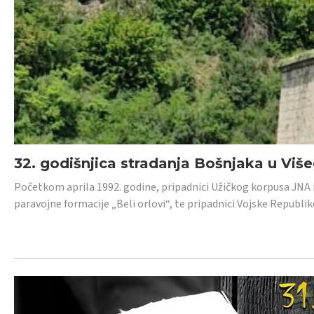
32. godišnjica stradanja Bošnjaka u Viš
Početkom aprila 1992. godine, pripadnici Užičkog korpusa JNA iz 
paravojne formacije „Beli orlovi“, te pripadnici Vojske Republik