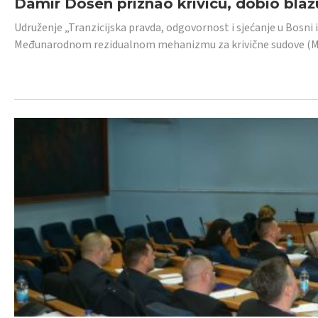
Damir Došen priznao krivicu, dobio blažu
Udruženje „Tranzicijska pravda, odgovornost i sjećanje u Bosni i
Međunarodnom rezidualnom mehanizmu za krivične sudove (MR