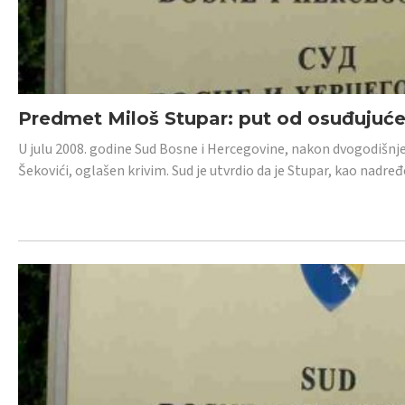
Predmet Miloš Stupar: put od osuđujuć
U julu 2008. godine Sud Bosne i Hercegovine, nakon dvogodišnj
Šekovići, oglašen krivim. Sud je utvrdio da je Stupar, kao nadr