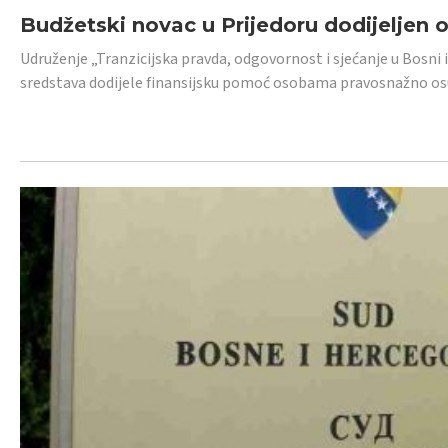
Budžetski novac u Prijedoru dodijeljen
Udruženje „Tranzicijska pravda, odgovornost i sjećanje u Bosni 
sredstava dodijele finansijsku pomoć osobama pravosnažno os