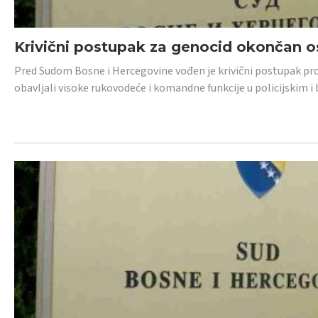
Krivični postupak za genocid okončan 
Pred Sudom Bosne i Hercegovine vođen je krivični postupak proti
obavljali visoke rukovodeće i komandne funkcije u policijskim