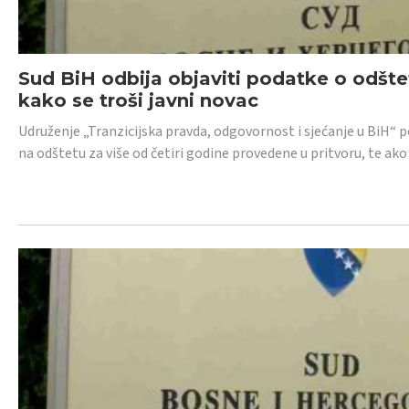
Sud BiH odbija objaviti podatke o odštet
kako se troši javni novac
Udruženje „Tranzicijska pravda, odgovornost i sjećanje u BiH“ p
na odštetu za više od četiri godine provedene u pritvoru, te ako