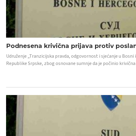
Podnesena krivična prijava protiv posl
Udruženje „Tranzicijska pravda, odgovornost i sjećanje u Bosni 
Republike Srpske, zbog osnovane sumnje da je počinio krivična dj