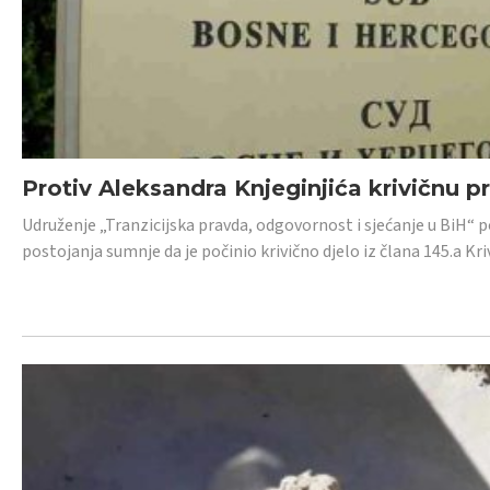
Protiv Aleksandra Knjeginjića krivičnu p
Udruženje „Tranzicijska pravda, odgovornost i sjećanje u BiH“ 
postojanja sumnje da je počinio krivično djelo iz člana 145.a K