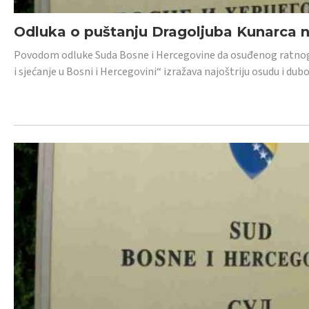
Odluka o puštanju Dragoljuba Kunarca n
Povodom odluke Suda Bosne i Hercegovine da osuđenog ratnog z
i sjećanje u Bosni i Hercegovini“ izražava najoštriju osudu i 