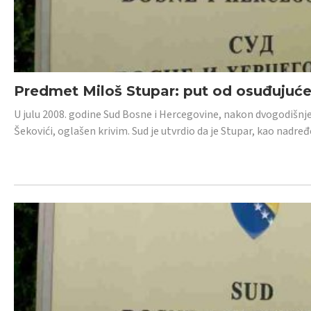
Predmet Miloš Stupar: put od osuđujuć
U julu 2008. godine Sud Bosne i Hercegovine, nakon dvogodišnj
Šekovići, oglašen krivim. Sud je utvrdio da je Stupar, kao nadr