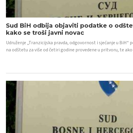
Sud BiH odbija objaviti podatke o odštet
kako se troši javni novac
Udruženje „Tranzicijska pravda, odgovornost i sjećanje u BiH“ p
na odštetu za više od četiri godine provedene u pritvoru, te ako