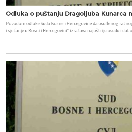
Odluka o puštanju Dragoljuba Kunarca n
Povodom odluke Suda Bosne i Hercegovine da osuđenog ratnog z
i sjećanje u Bosni i Hercegovini“ izražava najoštriju osudu i 