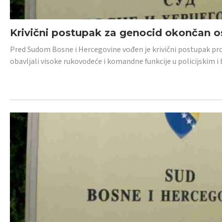
Krivični postupak za genocid okončan 
Pred Sudom Bosne i Hercegovine vođen je krivični postupak proti
obavljali visoke rukovodeće i komandne funkcije u policijskim