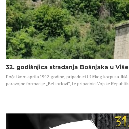
32. godišnjica stradanja Bošnjaka u Viš
Početkom aprila 1992. godine, pripadnici Užičkog korpusa JNA iz 
paravojne formacije „Beli orlovi“, te pripadnici Vojske Republik