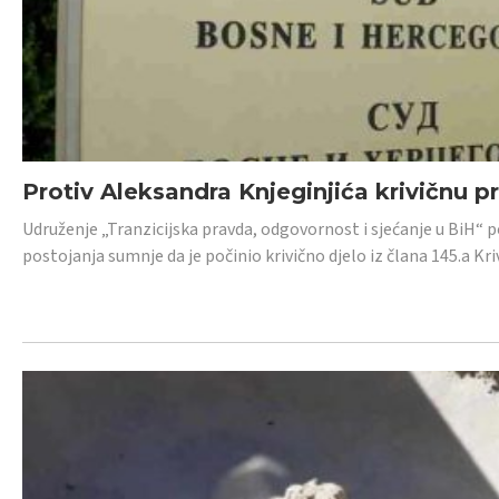
Protiv Aleksandra Knjeginjića krivičnu p
Udruženje „Tranzicijska pravda, odgovornost i sjećanje u BiH“ 
postojanja sumnje da je počinio krivično djelo iz člana 145.a K