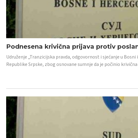
Podnesena krivična prijava protiv posl
Udruženje „Tranzicijska pravda, odgovornost i sjećanje u Bosni 
Republike Srpske, zbog osnovane sumnje da je počinio krivična dj