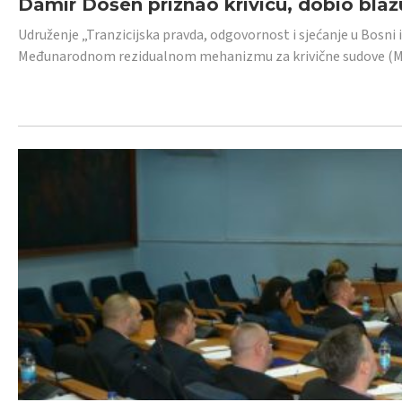
Damir Došen priznao krivicu, dobio blažu
Udruženje „Tranzicijska pravda, odgovornost i sjećanje u Bosni i
Međunarodnom rezidualnom mehanizmu za krivične sudove (MR