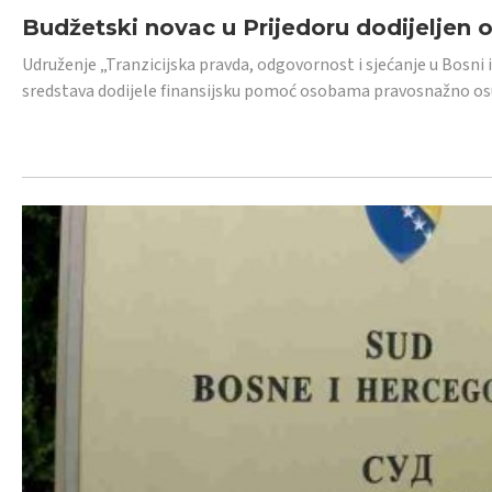
Budžetski novac u Prijedoru dodijeljen
Udruženje „Tranzicijska pravda, odgovornost i sjećanje u Bosni 
sredstava dodijele finansijsku pomoć osobama pravosnažno os