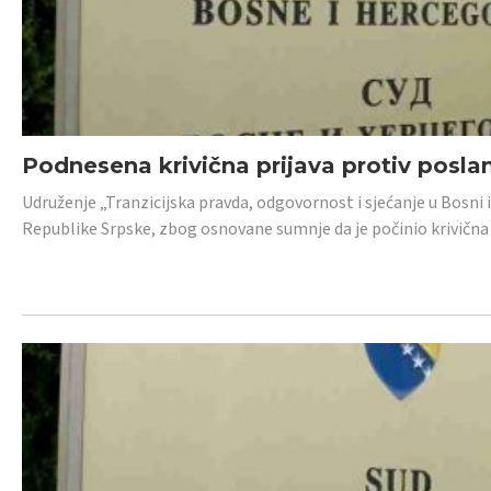
Podnesena krivična prijava protiv posl
Udruženje „Tranzicijska pravda, odgovornost i sjećanje u Bosni 
Republike Srpske, zbog osnovane sumnje da je počinio krivična dj