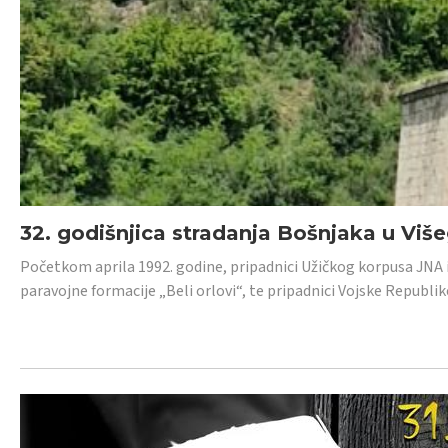
32. godišnjica stradanja Bošnjaka u Viš
Početkom aprila 1992. godine, pripadnici Užičkog korpusa JNA iz 
paravojne formacije „Beli orlovi“, te pripadnici Vojske Republik