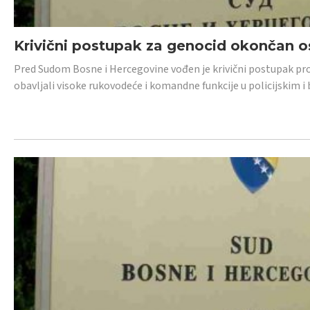
Krivični postupak za genocid okončan 
Pred Sudom Bosne i Hercegovine vođen je krivični postupak proti
obavljali visoke rukovodeće i komandne funkcije u policijskim