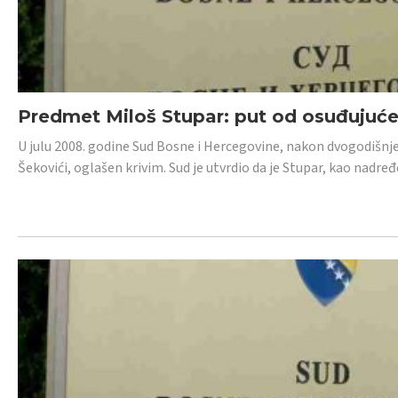
Predmet Miloš Stupar: put od osuđujuć
U julu 2008. godine Sud Bosne i Hercegovine, nakon dvogodišnj
Šekovići, oglašen krivim. Sud je utvrdio da je Stupar, kao nadr