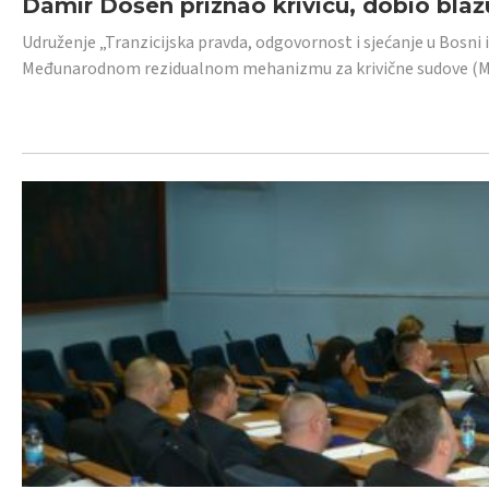
Damir Došen priznao krivicu, dobio blažu
Udruženje „Tranzicijska pravda, odgovornost i sjećanje u Bosni i
Međunarodnom rezidualnom mehanizmu za krivične sudove (MR