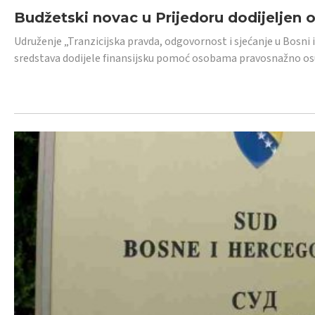
Budžetski novac u Prijedoru dodijeljen
Udruženje „Tranzicijska pravda, odgovornost i sjećanje u Bosni 
sredstava dodijele finansijsku pomoć osobama pravosnažno os