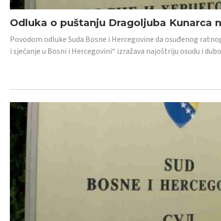
Odluka o puštanju Dragoljuba Kunarca n
Povodom odluke Suda Bosne i Hercegovine da osuđenog ratnog z
i sjećanje u Bosni i Hercegovini“ izražava najoštriju osudu i 