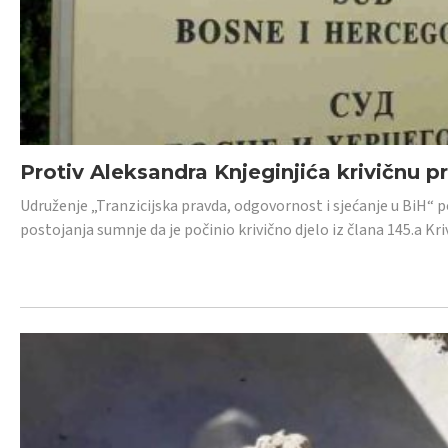
Protiv Aleksandra Knjeginjića krivičnu p
Udruženje „Tranzicijska pravda, odgovornost i sjećanje u BiH“ 
postojanja sumnje da je počinio krivično djelo iz člana 145.a K