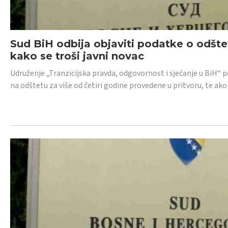
Sud BiH odbija objaviti podatke o odštet
kako se troši javni novac
Udruženje „Tranzicijska pravda, odgovornost i sjećanje u BiH“ p
na odštetu za više od četiri godine provedene u pritvoru, te ako