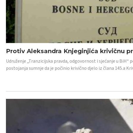
Protiv Aleksandra Knjeginjića krivičnu p
Udruženje „Tranzicijska pravda, odgovornost i sjećanje u BiH“ 
postojanja sumnje da je počinio krivično djelo iz člana 145.a K