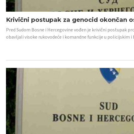
Krivični postupak za genocid okončan 
Pred Sudom Bosne i Hercegovine vođen je krivični postupak proti
obavljali visoke rukovodeće i komandne funkcije u policijskim