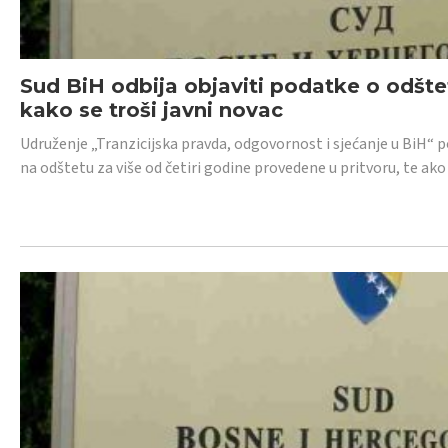
Sud BiH odbija objaviti podatke o odštet
kako se troši javni novac
Udruženje „Tranzicijska pravda, odgovornost i sjećanje u BiH“ p
na odštetu za više od četiri godine provedene u pritvoru, te ako