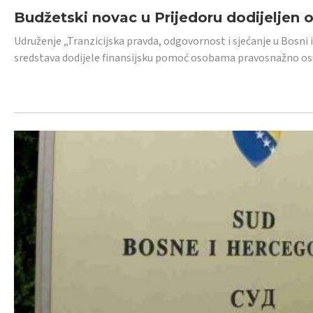
Budžetski novac u Prijedoru dodijeljen
Udruženje „Tranzicijska pravda, odgovornost i sjećanje u Bosni 
sredstava dodijele finansijsku pomoć osobama pravosnažno os