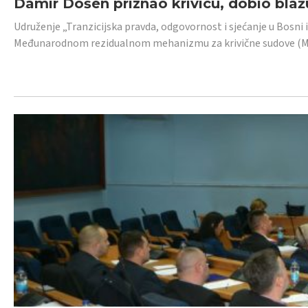
Damir Došen priznao krivicu, dobio blažu
Udruženje „Tranzicijska pravda, odgovornost i sjećanje u Bosni i
Međunarodnom rezidualnom mehanizmu za krivične sudove (MR