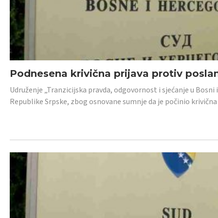
Podnesena krivična prijava protiv posl
Udruženje „Tranzicijska pravda, odgovornost i sjećanje u Bosni 
Republike Srpske, zbog osnovane sumnje da je počinio krivična dj