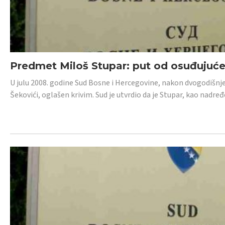
Predmet Miloš Stupar: put od osuđujuć
U julu 2008. godine Sud Bosne i Hercegovine, nakon dvogodišnj
Šekovići, oglašen krivim. Sud je utvrdio da je Stupar, kao nadr