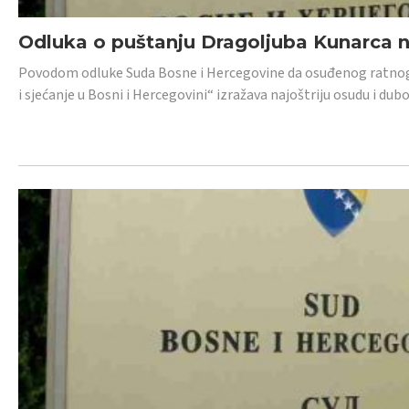
Odluka o puštanju Dragoljuba Kunarca n
Povodom odluke Suda Bosne i Hercegovine da osuđenog ratnog z
i sjećanje u Bosni i Hercegovini“ izražava najoštriju osudu i 