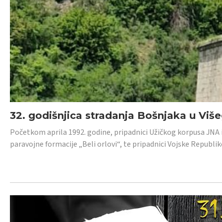
32. godišnjica stradanja Bošnjaka u Viš
Početkom aprila 1992. godine, pripadnici Užičkog korpusa JNA iz 
paravojne formacije „Beli orlovi“, te pripadnici Vojske Republik