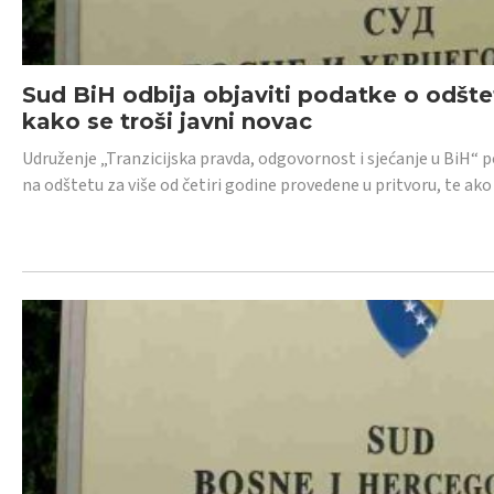
Sud BiH odbija objaviti podatke o odštet
kako se troši javni novac
Udruženje „Tranzicijska pravda, odgovornost i sjećanje u BiH“ p
na odštetu za više od četiri godine provedene u pritvoru, te ako