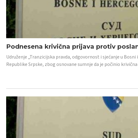
Podnesena krivična prijava protiv posl
Udruženje „Tranzicijska pravda, odgovornost i sjećanje u Bosni 
Republike Srpske, zbog osnovane sumnje da je počinio krivična dj