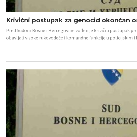
Krivični postupak za genocid okončan 
Pred Sudom Bosne i Hercegovine vođen je krivični postupak proti
obavljali visoke rukovodeće i komandne funkcije u policijskim