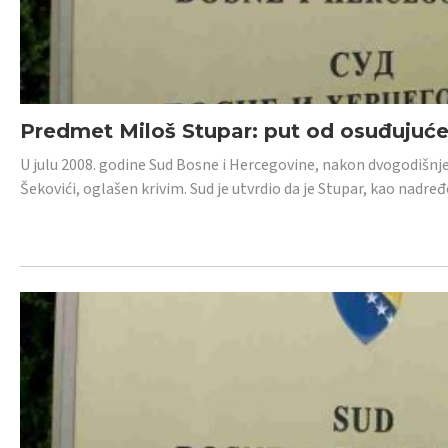
Predmet Miloš Stupar: put od osuđujuć
U julu 2008. godine Sud Bosne i Hercegovine, nakon dvogodišnj
Šekovići, oglašen krivim. Sud je utvrdio da je Stupar, kao nadr