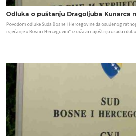
Odluka o puštanju Dragoljuba Kunarca n
Povodom odluke Suda Bosne i Hercegovine da osuđenog ratnog z
i sjećanje u Bosni i Hercegovini“ izražava najoštriju osudu i 