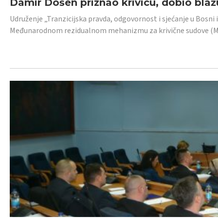
Damir Došen priznao krivicu, dobio blažu
Udruženje „Tranzicijska pravda, odgovornost i sjećanje u Bosni i
Međunarodnom rezidualnom mehanizmu za krivične sudove (MR