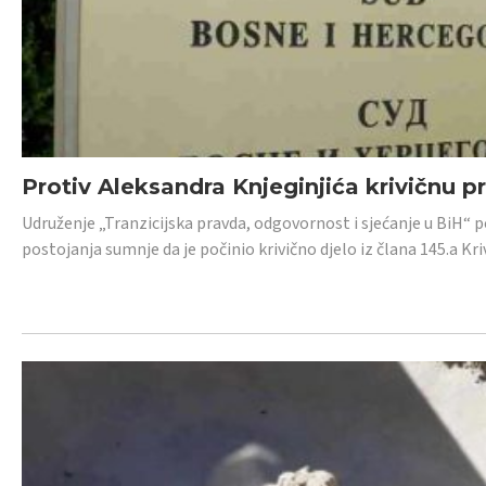
Protiv Aleksandra Knjeginjića krivičnu p
Udruženje „Tranzicijska pravda, odgovornost i sjećanje u BiH“ 
postojanja sumnje da je počinio krivično djelo iz člana 145.a K