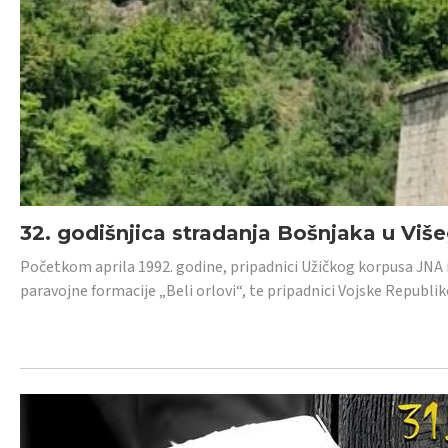
32. godišnjica stradanja Bošnjaka u Viš
Početkom aprila 1992. godine, pripadnici Užičkog korpusa JNA iz 
paravojne formacije „Beli orlovi“, te pripadnici Vojske Republik