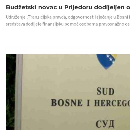
Budžetski novac u Prijedoru dodijeljen
Udruženje „Tranzicijska pravda, odgovornost i sjećanje u Bosni 
sredstava dodijele finansijsku pomoć osobama pravosnažno os