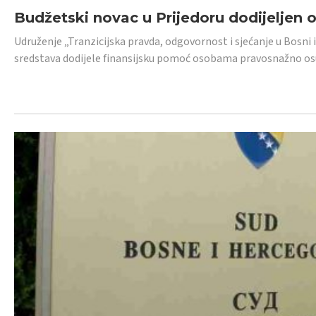
Budžetski novac u Prijedoru dodijeljen
Udruženje „Tranzicijska pravda, odgovornost i sjećanje u Bosni 
sredstava dodijele finansijsku pomoć osobama pravosnažno os