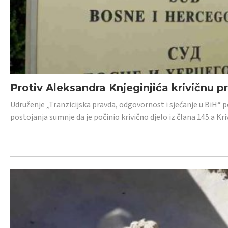
Protiv Aleksandra Knjeginjića krivičnu p
Udruženje „Tranzicijska pravda, odgovornost i sjećanje u BiH“ 
postojanja sumnje da je počinio krivično djelo iz člana 145.a K