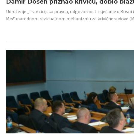
Damir Došen priznao krivicu, dobio blažu
Udruženje „Tranzicijska pravda, odgovornost i sjećanje u Bosni i
Međunarodnom rezidualnom mehanizmu za krivične sudove (MR