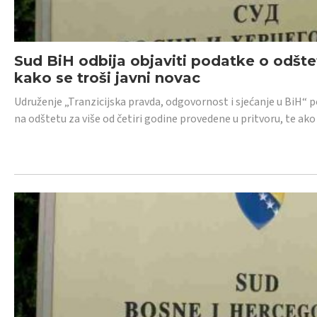
Sud BiH odbija objaviti podatke o odštet
kako se troši javni novac
Udruženje „Tranzicijska pravda, odgovornost i sjećanje u BiH“ p
na odštetu za više od četiri godine provedene u pritvoru, te ako