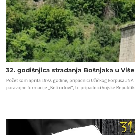
32. godišnjica stradanja Bošnjaka u Viš
Početkom aprila 1992. godine, pripadnici Užičkog korpusa JNA iz 
paravojne formacije „Beli orlovi“, te pripadnici Vojske Republik