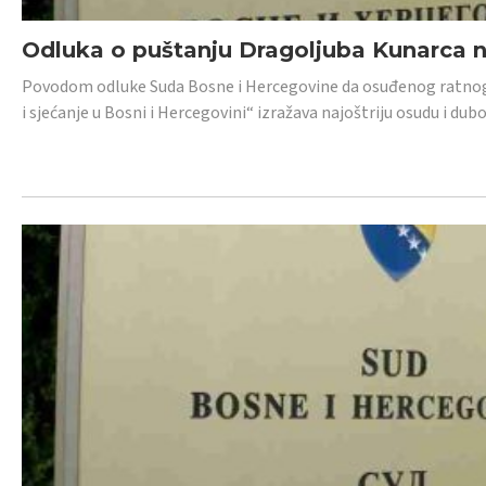
Odluka o puštanju Dragoljuba Kunarca n
Povodom odluke Suda Bosne i Hercegovine da osuđenog ratnog z
i sjećanje u Bosni i Hercegovini“ izražava najoštriju osudu i 