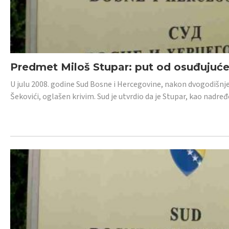
Predmet Miloš Stupar: put od osuđujuć
U julu 2008. godine Sud Bosne i Hercegovine, nakon dvogodišnj
Šekovići, oglašen krivim. Sud je utvrdio da je Stupar, kao nadr