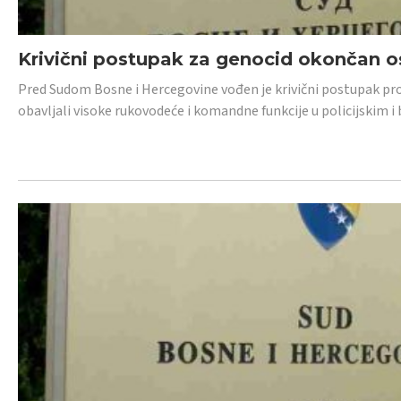
Krivični postupak za genocid okončan 
Pred Sudom Bosne i Hercegovine vođen je krivični postupak proti
obavljali visoke rukovodeće i komandne funkcije u policijskim