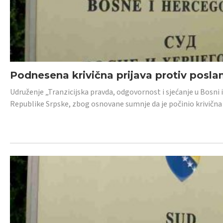
Podnesena krivična prijava protiv posl
Udruženje „Tranzicijska pravda, odgovornost i sjećanje u Bosni 
Republike Srpske, zbog osnovane sumnje da je počinio krivična dj