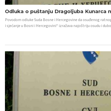
Odluka o puštanju Dragoljuba Kunarca n
Povodom odluke Suda Bosne i Hercegovine da osuđenog ratnog z
i sjećanje u Bosni i Hercegovini“ izražava najoštriju osudu i 