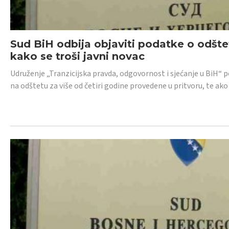
Sud BiH odbija objaviti podatke o odštet
kako se troši javni novac
Udruženje „Tranzicijska pravda, odgovornost i sjećanje u BiH“ p
na odštetu za više od četiri godine provedene u pritvoru, te ako