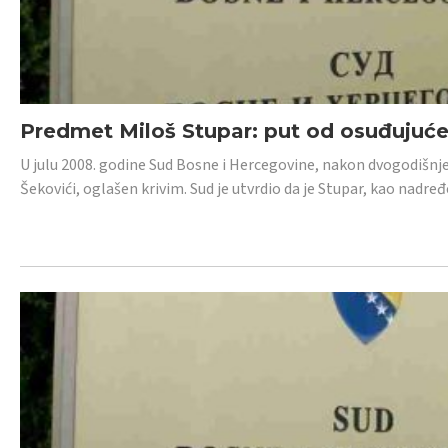
Predmet Miloš Stupar: put od osuđujuć
U julu 2008. godine Sud Bosne i Hercegovine, nakon dvogodišnj
Šekovići, oglašen krivim. Sud je utvrdio da je Stupar, kao nadr