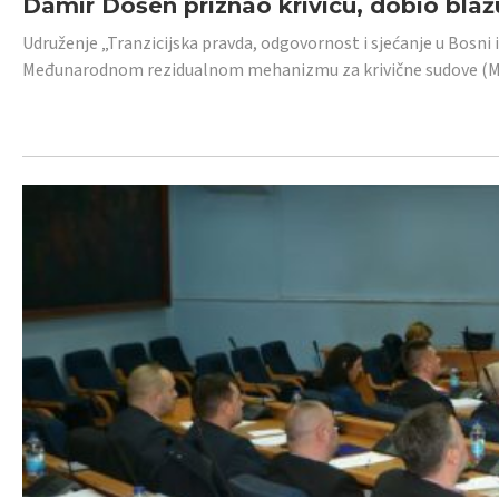
Damir Došen priznao krivicu, dobio blažu
Udruženje „Tranzicijska pravda, odgovornost i sjećanje u Bosni i
Međunarodnom rezidualnom mehanizmu za krivične sudove (MR