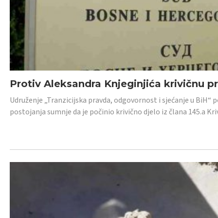
Protiv Aleksandra Knjeginjića krivičnu p
Udruženje „Tranzicijska pravda, odgovornost i sjećanje u BiH“ 
postojanja sumnje da je počinio krivično djelo iz člana 145.a K