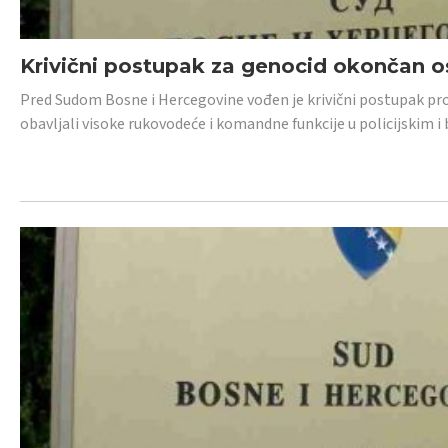
Krivični postupak za genocid okončan 
Pred Sudom Bosne i Hercegovine vođen je krivični postupak proti
obavljali visoke rukovodeće i komandne funkcije u policijskim