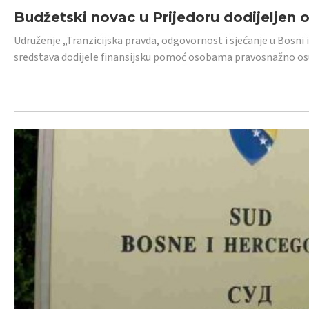
Budžetski novac u Prijedoru dodijeljen
Udruženje „Tranzicijska pravda, odgovornost i sjećanje u Bosni 
sredstava dodijele finansijsku pomoć osobama pravosnažno os