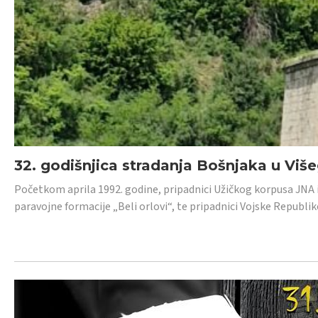
32. godišnjica stradanja Bošnjaka u Viš
Početkom aprila 1992. godine, pripadnici Užičkog korpusa JNA iz 
paravojne formacije „Beli orlovi“, te pripadnici Vojske Republik