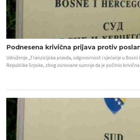
Podnesena krivična prijava protiv posl
Udruženje „Tranzicijska pravda, odgovornost i sjećanje u Bosni 
Republike Srpske, zbog osnovane sumnje da je počinio krivična dj