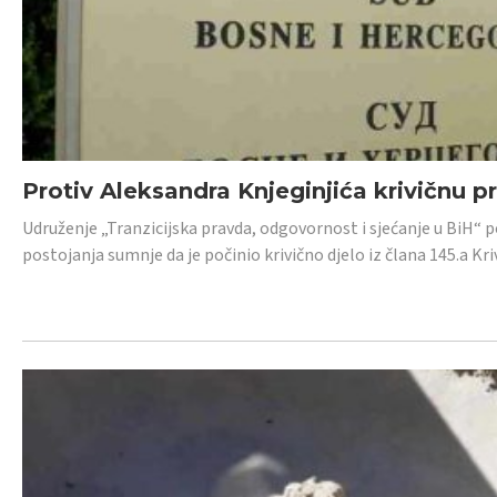
Protiv Aleksandra Knjeginjića krivičnu p
Udruženje „Tranzicijska pravda, odgovornost i sjećanje u BiH“ 
postojanja sumnje da je počinio krivično djelo iz člana 145.a K