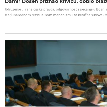
Damir Došen priznao krivicu, dobio blažu
Udruženje „Tranzicijska pravda, odgovornost i sjećanje u Bosni i
Međunarodnom rezidualnom mehanizmu za krivične sudove (MR