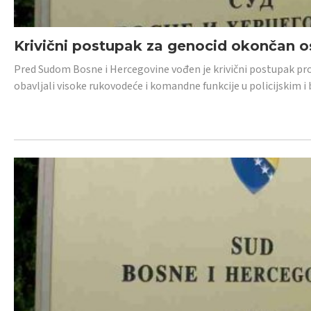
Krivični postupak za genocid okončan 
Pred Sudom Bosne i Hercegovine vođen je krivični postupak proti
obavljali visoke rukovodeće i komandne funkcije u policijskim