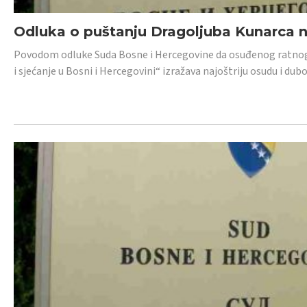
Odluka o puštanju Dragoljuba Kunarca n
Povodom odluke Suda Bosne i Hercegovine da osuđenog ratnog z
i sjećanje u Bosni i Hercegovini“ izražava najoštriju osudu i 