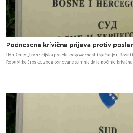
Podnesena krivična prijava protiv posl
Udruženje „Tranzicijska pravda, odgovornost i sjećanje u Bosni 
Republike Srpske, zbog osnovane sumnje da je počinio krivična dj