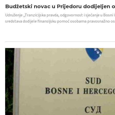
Budžetski novac u Prijedoru dodijeljen
Udruženje „Tranzicijska pravda, odgovornost i sjećanje u Bosni 
sredstava dodijele finansijsku pomoć osobama pravosnažno os