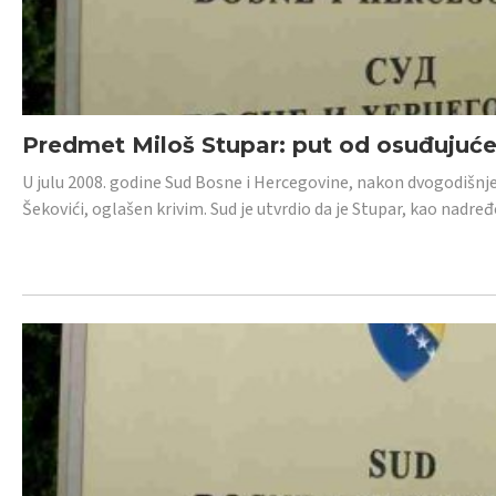
Predmet Miloš Stupar: put od osuđujuć
U julu 2008. godine Sud Bosne i Hercegovine, nakon dvogodišnj
Šekovići, oglašen krivim. Sud je utvrdio da je Stupar, kao nadr