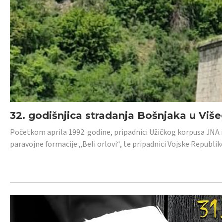
32. godišnjica stradanja Bošnjaka u Viš
Početkom aprila 1992. godine, pripadnici Užičkog korpusa JNA iz 
paravojne formacije „Beli orlovi“, te pripadnici Vojske Republik