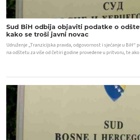
Sud BiH odbija objaviti podatke o odštet
kako se troši javni novac
Udruženje „Tranzicijska pravda, odgovornost i sjećanje u BiH“ p
na odštetu za više od četiri godine provedene u pritvoru, te ako