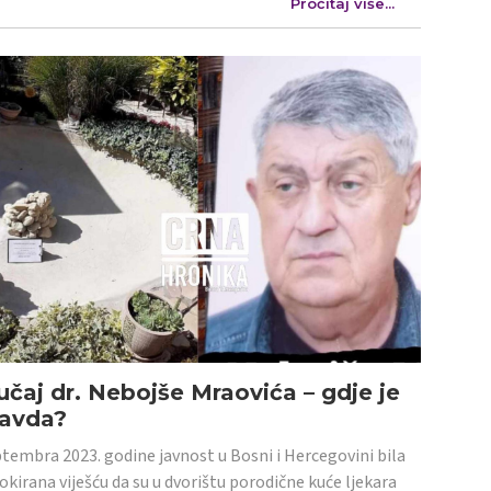
Pročitaj više...
učaj dr. Nebojše Mraovića – gdje je
ravda?
tembra 2023. godine javnost u Bosni i Hercegovini bila
šokirana viješću da su u dvorištu porodične kuće ljekara