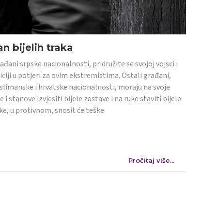
n bijelih traka
ađani srpske nacionalnosti, pridružite se svojoj vojsci i
iciji u potjeri za ovim ekstremistima. Ostali građani,
limanske i hrvatske nacionalnosti, moraju na svoje
e i stanove izvjesiti bijele zastave i na ruke staviti bijele
ke, u protivnom, snosit će teške
Pročitaj više...