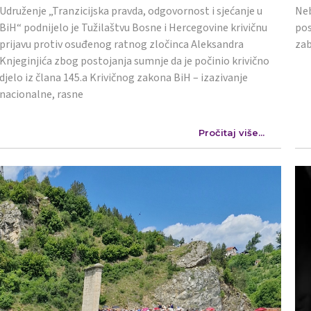
Udruženje „Tranzicijska pravda, odgovornost i sjećanje u
Neb
BiH“ podnijelo je Tužilaštvu Bosne i Hercegovine krivičnu
pos
prijavu protiv osuđenog ratnog zločinca Aleksandra
zab
Knjeginjića zbog postojanja sumnje da je počinio krivično
djelo iz člana 145.a Krivičnog zakona BiH – izazivanje
nacionalne, rasne
Pročitaj više...