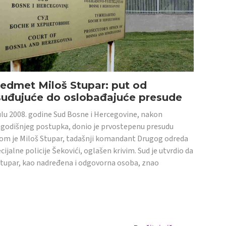
edmet Miloš Stupar: put od
suđujuće do oslobađajuće presude
ulu 2008. godine Sud Bosne i Hercegovine, nakon
godišnjeg postupka, donio je prvostepenu presudu
om je Miloš Stupar, tadašnji komandant Drugog odreda
cijalne policije Šekovići, oglašen krivim. Sud je utvrdio da
Stupar, kao nadređena i odgovorna osoba, znao