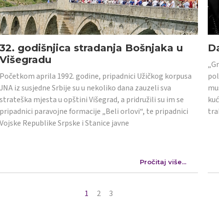
32. godišnjica stradanja Bošnjaka u
Da
Višegradu
„Gr
Početkom aprila 1992. godine, pripadnici Užičkog korpusa
pol
JNA iz susjedne Srbije su u nekoliko dana zauzeli sva
mus
strateška mjesta u opštini Višegrad, a pridružili su im se
kuć
pripadnici paravojne formacije „Beli orlovi“, te pripadnici
tra
Vojske Republike Srpske i Stanice javne
Pročitaj više...
1
2
3