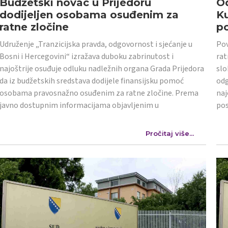
Budžetski novac u Prijedoru
Od
dodijeljen osobama osuđenim za
K
ratne zločine
po
Udruženje „Tranzicijska pravda, odgovornost i sjećanje u
Pov
Bosni i Hercegovini“ izražava duboku zabrinutost i
rat
najoštrije osuđuje odluku nadležnih organa Grada Prijedora
slo
da iz budžetskih sredstava dodijele finansijsku pomoć
odg
osobama pravosnažno osuđenim za ratne zločine. Prema
naj
javno dostupnim informacijama objavljenim u
po
Pročitaj više...