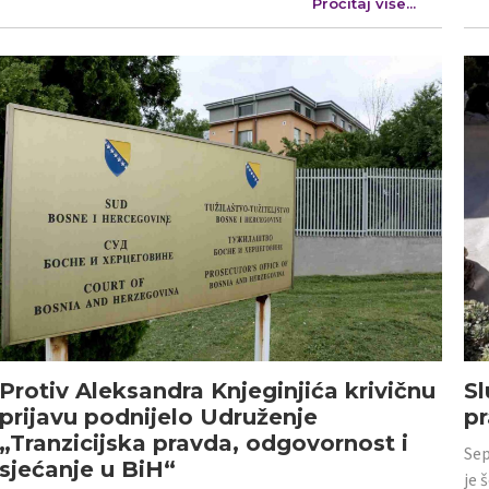
Pročitaj više...
Protiv Aleksandra Knjeginjića krivičnu
Sl
prijavu podnijelo Udruženje
p
„Tranzicijska pravda, odgovornost i
Sep
sjećanje u BiH“
je 