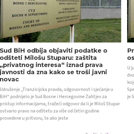
Sud BiH odbija objaviti podatke o
Pr
odšteti Milošu Stuparu: zaštita
o
„privatnog interesa“ iznad prava
U j
javnosti da zna kako se troši javni
dvo
novac
koj
Udruženje „Tranzicijska pravda, odgovornost i sjećanje u
Spe
BiH“ podnijelo je Sud Bosne i Hercegovine Zahtjev za
je 
pristup informacijama, tražeći odgovor da li je Miloš Stupar
ostvario pravo na odštetu za više od četiri godine
provedene u pritvoru, te ako jeste