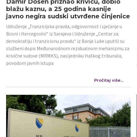
Damir Došen priznao krivicu, dobio
blažu kaznu, a 25 godina kasnije
javno negira sudski utvrđene činjenice
Udruženje „Tranzicijska pravda, odgovornost i sjećanje u
Bosni i Hercegovini“ iz Sarajeva i Udruženje „Centar za
demokratiju i tranzicionu pravdu“ iz Banje Luke uputili su
službeni dopis Međunarodnom rezidualnom mehanizmu za
krivične sudove (MRMKS), nasljedniku Haškog tribunala,
povodom javnih istupa
Pročitaj više...