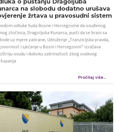
luka o puštanju Dragoljuba
unarca na slobodu dodatno urušava
vjerenje žrtava u pravosudni sistem
odom odluke Suda Bosne i Hercegovine da osuđenog
nog zločinca, Dragoljuba Kunarca, pusti da se brani sa
bode uz mjere zabrane, Udruženje „Tranzicijska pravda,
ovornost i sjećanje u Bosni i Hercegovini“ izražava
oštriju osudu i duboku zabrinutost zbog ovakvog
stupanja
Pročitaj više...