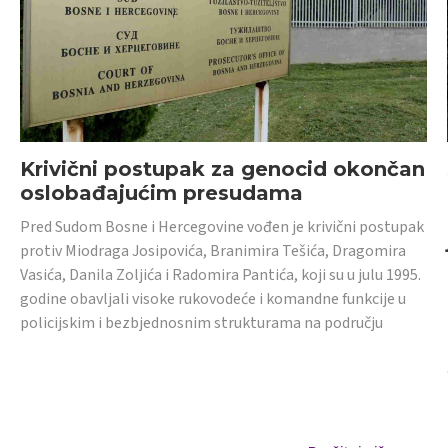
Krivični postupak za genocid okončan
oslobađajućim presudama
Pred Sudom Bosne i Hercegovine vođen je krivični postupak
protiv Miodraga Josipovića, Branimira Tešića, Dragomira
Vasića, Danila Zoljića i Radomira Pantića, koji su u julu 1995.
godine obavljali visoke rukovodeće i komandne funkcije u
policijskim i bezbjednosnim strukturama na području