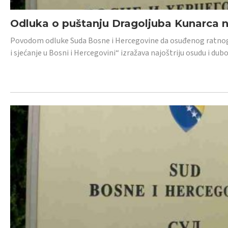
Odluka o puštanju Dragoljuba Kunarca n
Povodom odluke Suda Bosne i Hercegovine da osuđenog ratnog z
i sjećanje u Bosni i Hercegovini“ izražava najoštriju osudu i 