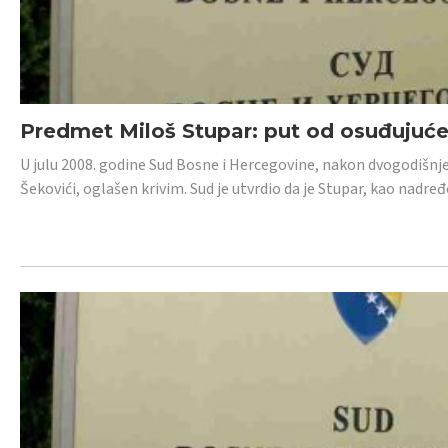
Predmet Miloš Stupar: put od osuđujuć
U julu 2008. godine Sud Bosne i Hercegovine, nakon dvogodišnj
Šekovići, oglašen krivim. Sud je utvrdio da je Stupar, kao nadr