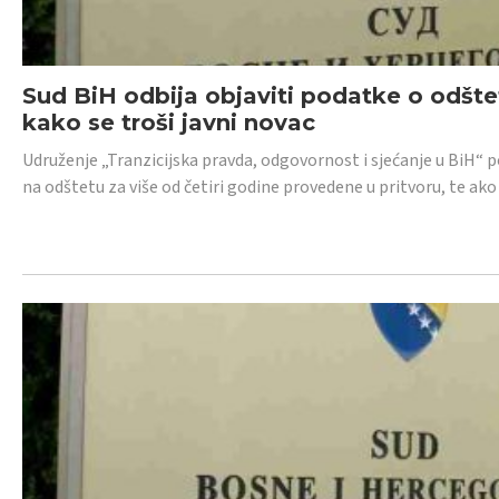
Sud BiH odbija objaviti podatke o odštet
kako se troši javni novac
Udruženje „Tranzicijska pravda, odgovornost i sjećanje u BiH“ p
na odštetu za više od četiri godine provedene u pritvoru, te ako