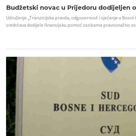
Budžetski novac u Prijedoru dodijeljen
Udruženje „Tranzicijska pravda, odgovornost i sjećanje u Bosni 
sredstava dodijele finansijsku pomoć osobama pravosnažno os