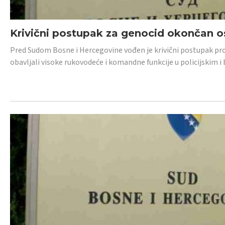
Krivični postupak za genocid okončan 
Pred Sudom Bosne i Hercegovine vođen je krivični postupak proti
obavljali visoke rukovodeće i komandne funkcije u policijskim