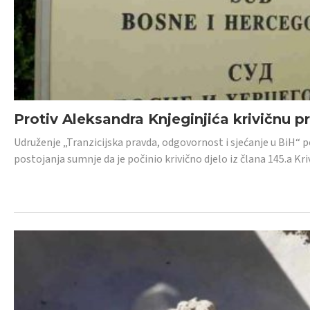
Protiv Aleksandra Knjeginjića krivičnu p
Udruženje „Tranzicijska pravda, odgovornost i sjećanje u BiH“ 
postojanja sumnje da je počinio krivično djelo iz člana 145.a K