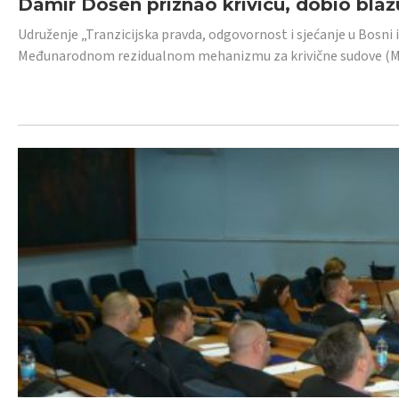
Damir Došen priznao krivicu, dobio blažu
Udruženje „Tranzicijska pravda, odgovornost i sjećanje u Bosni i
Međunarodnom rezidualnom mehanizmu za krivične sudove (MR