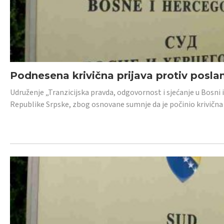
Podnesena krivična prijava protiv posl
Udruženje „Tranzicijska pravda, odgovornost i sjećanje u Bosni 
Republike Srpske, zbog osnovane sumnje da je počinio krivična dj