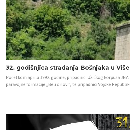
32. godišnjica stradanja Bošnjaka u Viš
Početkom aprila 1992. godine, pripadnici Užičkog korpusa JNA iz 
paravojne formacije „Beli orlovi“, te pripadnici Vojske Republik