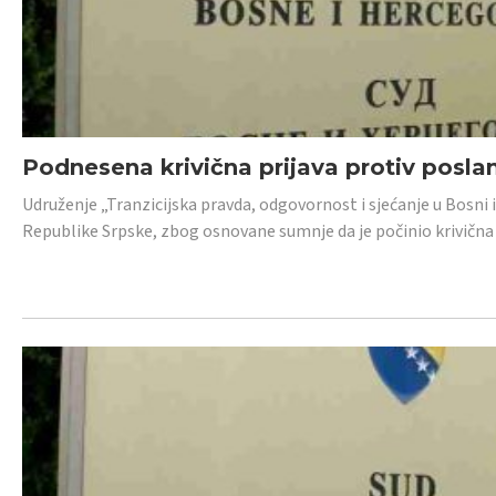
Podnesena krivična prijava protiv posl
Udruženje „Tranzicijska pravda, odgovornost i sjećanje u Bosni 
Republike Srpske, zbog osnovane sumnje da je počinio krivična dj