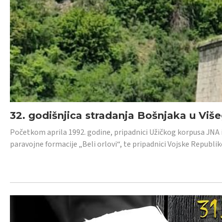
32. godišnjica stradanja Bošnjaka u Viš
Početkom aprila 1992. godine, pripadnici Užičkog korpusa JNA iz 
paravojne formacije „Beli orlovi“, te pripadnici Vojske Republik