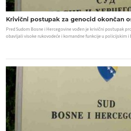
Krivični postupak za genocid okončan 
Pred Sudom Bosne i Hercegovine vođen je krivični postupak proti
obavljali visoke rukovodeće i komandne funkcije u policijskim