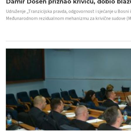
Damir Došen priznao krivicu, dobio blažu
Udruženje „Tranzicijska pravda, odgovornost i sjećanje u Bosni i
Međunarodnom rezidualnom mehanizmu za krivične sudove (MR