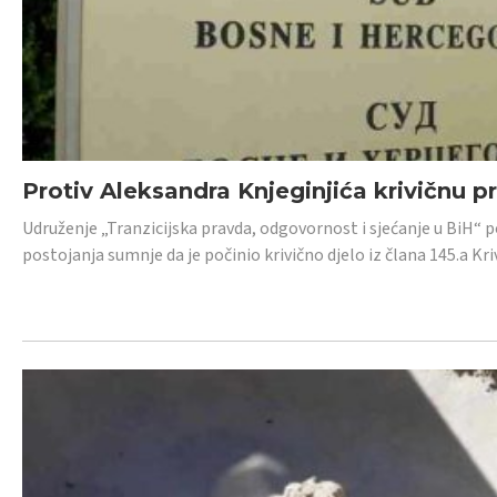
Protiv Aleksandra Knjeginjića krivičnu p
Udruženje „Tranzicijska pravda, odgovornost i sjećanje u BiH“ 
postojanja sumnje da je počinio krivično djelo iz člana 145.a K