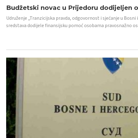
Budžetski novac u Prijedoru dodijeljen
Udruženje „Tranzicijska pravda, odgovornost i sjećanje u Bosni 
sredstava dodijele finansijsku pomoć osobama pravosnažno os