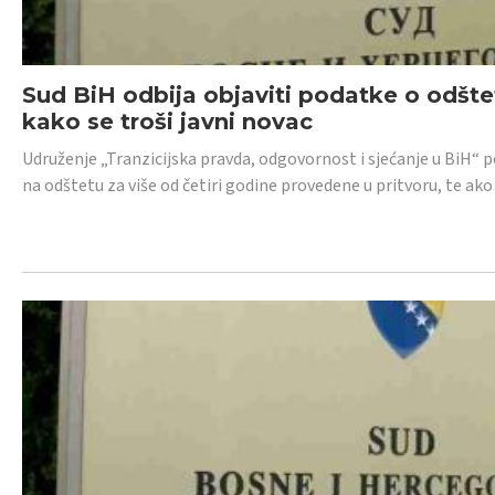
Sud BiH odbija objaviti podatke o odštet
kako se troši javni novac
Udruženje „Tranzicijska pravda, odgovornost i sjećanje u BiH“ p
na odštetu za više od četiri godine provedene u pritvoru, te ako