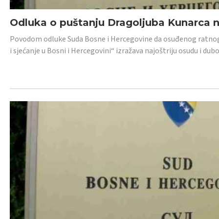
Odluka o puštanju Dragoljuba Kunarca n
Povodom odluke Suda Bosne i Hercegovine da osuđenog ratnog z
i sjećanje u Bosni i Hercegovini“ izražava najoštriju osudu i 