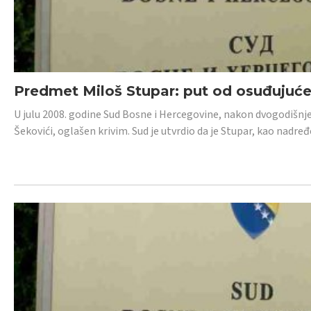
Predmet Miloš Stupar: put od osuđujuć
U julu 2008. godine Sud Bosne i Hercegovine, nakon dvogodišnj
Šekovići, oglašen krivim. Sud je utvrdio da je Stupar, kao nadr