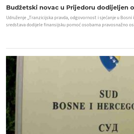
Budžetski novac u Prijedoru dodijeljen
Udruženje „Tranzicijska pravda, odgovornost i sjećanje u Bosni 
sredstava dodijele finansijsku pomoć osobama pravosnažno os