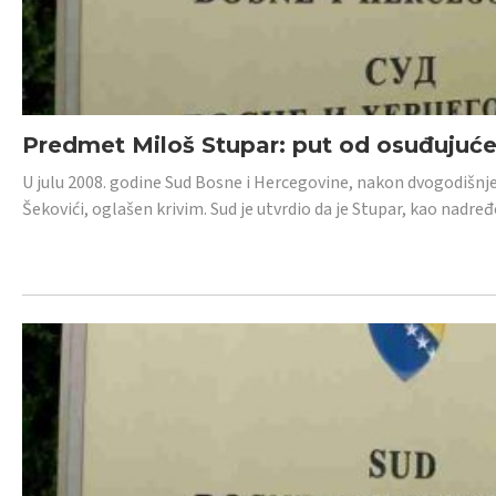
Predmet Miloš Stupar: put od osuđujuć
U julu 2008. godine Sud Bosne i Hercegovine, nakon dvogodišnj
Šekovići, oglašen krivim. Sud je utvrdio da je Stupar, kao nadr