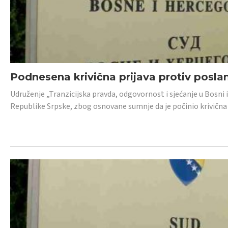
Podnesena krivična prijava protiv posl
Udruženje „Tranzicijska pravda, odgovornost i sjećanje u Bosni 
Republike Srpske, zbog osnovane sumnje da je počinio krivična dj