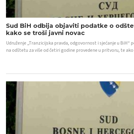
Sud BiH odbija objaviti podatke o odštet
kako se troši javni novac
Udruženje „Tranzicijska pravda, odgovornost i sjećanje u BiH“ p
na odštetu za više od četiri godine provedene u pritvoru, te ako