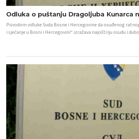
Odluka o puštanju Dragoljuba Kunarca n
Povodom odluke Suda Bosne i Hercegovine da osuđenog ratnog z
i sjećanje u Bosni i Hercegovini“ izražava najoštriju osudu i 