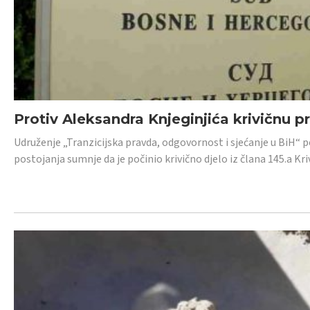
Protiv Aleksandra Knjeginjića krivičnu p
Udruženje „Tranzicijska pravda, odgovornost i sjećanje u BiH“ 
postojanja sumnje da je počinio krivično djelo iz člana 145.a K