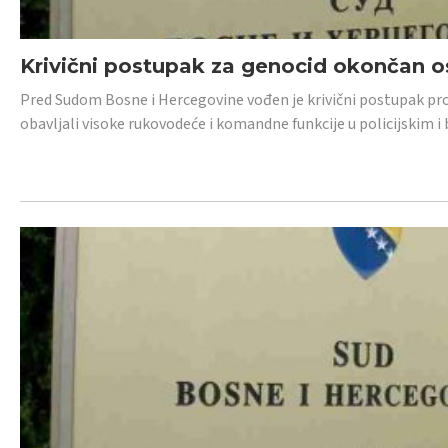
Krivični postupak za genocid okončan 
Pred Sudom Bosne i Hercegovine vođen je krivični postupak proti
obavljali visoke rukovodeće i komandne funkcije u policijskim