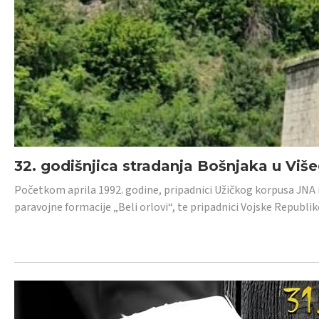
32. godišnjica stradanja Bošnjaka u Viš
Početkom aprila 1992. godine, pripadnici Užičkog korpusa JNA iz 
paravojne formacije „Beli orlovi“, te pripadnici Vojske Republik