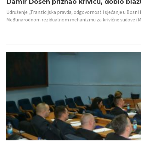
Damir Došen priznao krivicu, dobio blažu
Udruženje „Tranzicijska pravda, odgovornost i sjećanje u Bosni i
Međunarodnom rezidualnom mehanizmu za krivične sudove (MR