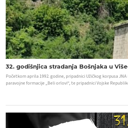
32. godišnjica stradanja Bošnjaka u Viš
Početkom aprila 1992. godine, pripadnici Užičkog korpusa JNA iz 
paravojne formacije „Beli orlovi“, te pripadnici Vojske Republik