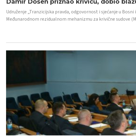
Damir Došen priznao krivicu, dobio blažu
Udruženje „Tranzicijska pravda, odgovornost i sjećanje u Bosni i
Međunarodnom rezidualnom mehanizmu za krivične sudove (MR