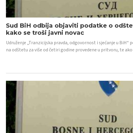
Sud BiH odbija objaviti podatke o odštet
kako se troši javni novac
Udruženje „Tranzicijska pravda, odgovornost i sjećanje u BiH“ p
na odštetu za više od četiri godine provedene u pritvoru, te ako