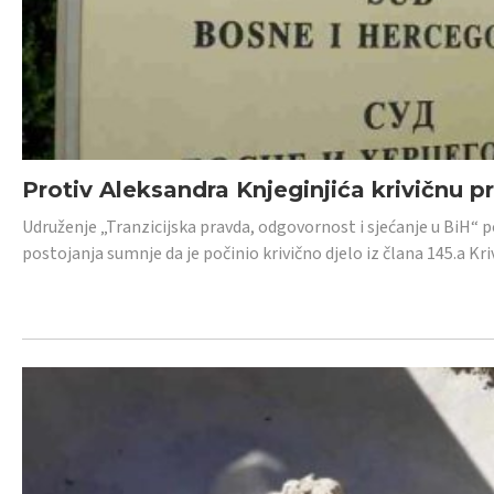
Protiv Aleksandra Knjeginjića krivičnu p
Udruženje „Tranzicijska pravda, odgovornost i sjećanje u BiH“ 
postojanja sumnje da je počinio krivično djelo iz člana 145.a K