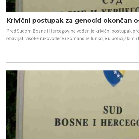
Krivični postupak za genocid okončan 
Pred Sudom Bosne i Hercegovine vođen je krivični postupak proti
obavljali visoke rukovodeće i komandne funkcije u policijskim