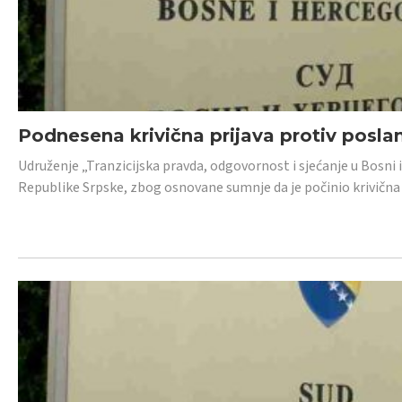
Podnesena krivična prijava protiv posl
Udruženje „Tranzicijska pravda, odgovornost i sjećanje u Bosni 
Republike Srpske, zbog osnovane sumnje da je počinio krivična dj