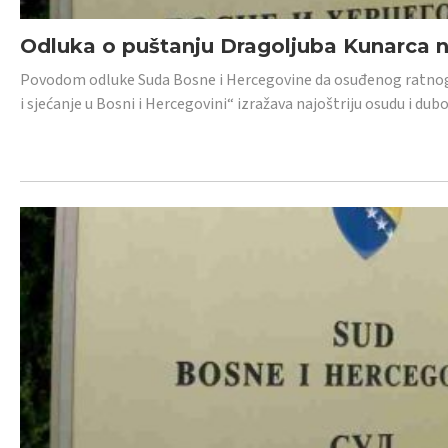
Odluka o puštanju Dragoljuba Kunarca n
Povodom odluke Suda Bosne i Hercegovine da osuđenog ratnog z
i sjećanje u Bosni i Hercegovini“ izražava najoštriju osudu i 