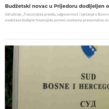
Budžetski novac u Prijedoru dodijeljen
Udruženje „Tranzicijska pravda, odgovornost i sjećanje u Bosni 
sredstava dodijele finansijsku pomoć osobama pravosnažno os