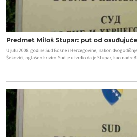
Predmet Miloš Stupar: put od osuđujuć
U julu 2008. godine Sud Bosne i Hercegovine, nakon dvogodišnj
Šekovići, oglašen krivim. Sud je utvrdio da je Stupar, kao nadr