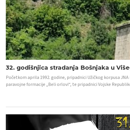
32. godišnjica stradanja Bošnjaka u Viš
Početkom aprila 1992. godine, pripadnici Užičkog korpusa JNA iz 
paravojne formacije „Beli orlovi“, te pripadnici Vojske Republik