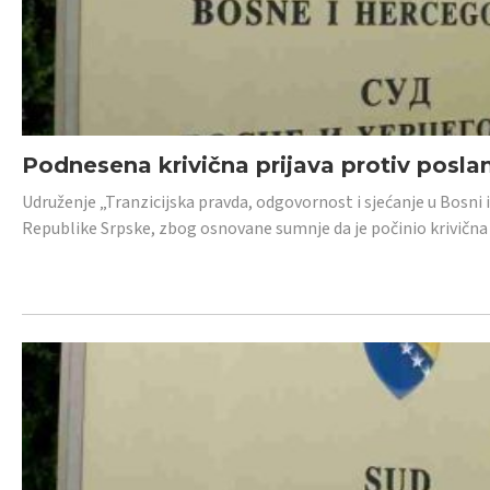
Podnesena krivična prijava protiv posl
Udruženje „Tranzicijska pravda, odgovornost i sjećanje u Bosni 
Republike Srpske, zbog osnovane sumnje da je počinio krivična dj