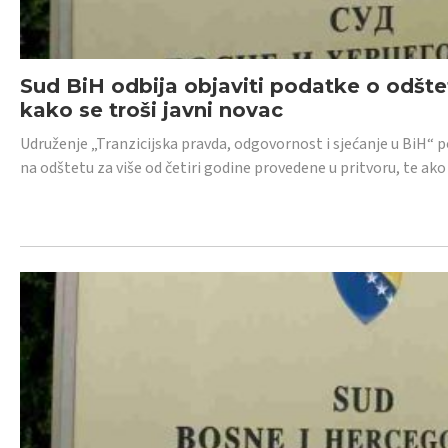
Sud BiH odbija objaviti podatke o odštet
kako se troši javni novac
Udruženje „Tranzicijska pravda, odgovornost i sjećanje u BiH“ p
na odštetu za više od četiri godine provedene u pritvoru, te ako