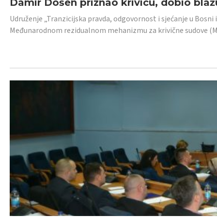
Damir Došen priznao krivicu, dobio blažu
Udruženje „Tranzicijska pravda, odgovornost i sjećanje u Bosni i
Međunarodnom rezidualnom mehanizmu za krivične sudove (MR