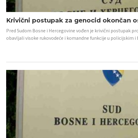
Krivični postupak za genocid okončan 
Pred Sudom Bosne i Hercegovine vođen je krivični postupak proti
obavljali visoke rukovodeće i komandne funkcije u policijskim