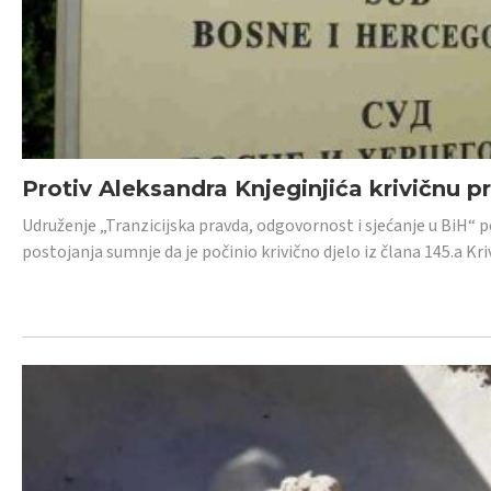
Protiv Aleksandra Knjeginjića krivičnu p
Udruženje „Tranzicijska pravda, odgovornost i sjećanje u BiH“ 
postojanja sumnje da je počinio krivično djelo iz člana 145.a K