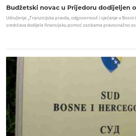
Budžetski novac u Prijedoru dodijeljen
Udruženje „Tranzicijska pravda, odgovornost i sjećanje u Bosni 
sredstava dodijele finansijsku pomoć osobama pravosnažno os