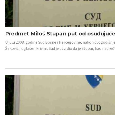
Predmet Miloš Stupar: put od osuđujuć
U julu 2008. godine Sud Bosne i Hercegovine, nakon dvogodišnj
Šekovići, oglašen krivim. Sud je utvrdio da je Stupar, kao nadr