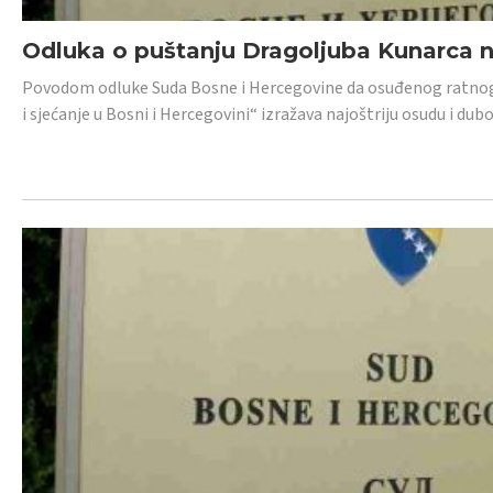
Odluka o puštanju Dragoljuba Kunarca n
Povodom odluke Suda Bosne i Hercegovine da osuđenog ratnog z
i sjećanje u Bosni i Hercegovini“ izražava najoštriju osudu i 