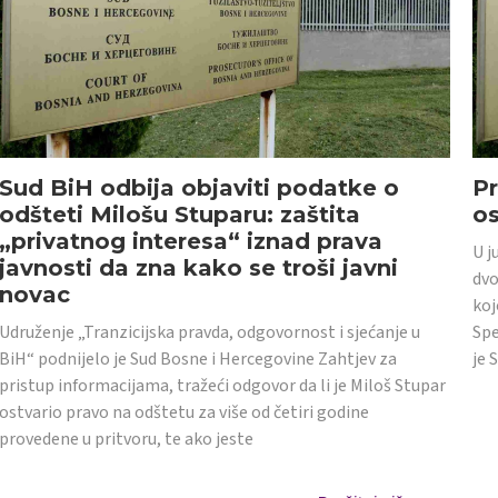
Sud BiH odbija objaviti podatke o
Pr
odšteti Milošu Stuparu: zaštita
o
„privatnog interesa“ iznad prava
U j
javnosti da zna kako se troši javni
dvo
novac
koj
Udruženje „Tranzicijska pravda, odgovornost i sjećanje u
Spe
BiH“ podnijelo je Sud Bosne i Hercegovine Zahtjev za
je 
pristup informacijama, tražeći odgovor da li je Miloš Stupar
ostvario pravo na odštetu za više od četiri godine
provedene u pritvoru, te ako jeste