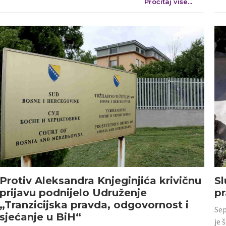
Pročitaj više...
Protiv Aleksandra Knjeginjića krivičnu
Sl
prijavu podnijelo Udruženje
p
„Tranzicijska pravda, odgovornost i
Sep
sjećanje u BiH“
je 