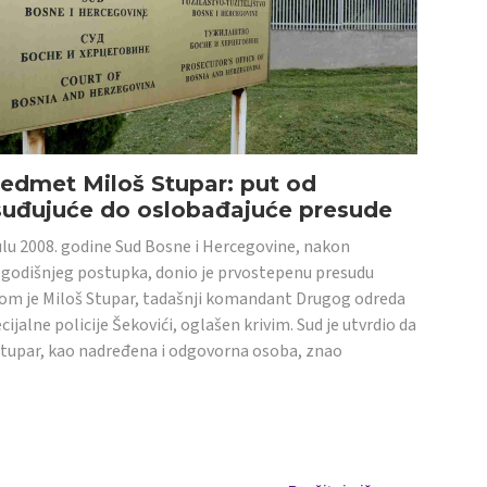
edmet Miloš Stupar: put od
suđujuće do oslobađajuće presude
ulu 2008. godine Sud Bosne i Hercegovine, nakon
godišnjeg postupka, donio je prvostepenu presudu
om je Miloš Stupar, tadašnji komandant Drugog odreda
cijalne policije Šekovići, oglašen krivim. Sud je utvrdio da
Stupar, kao nadređena i odgovorna osoba, znao