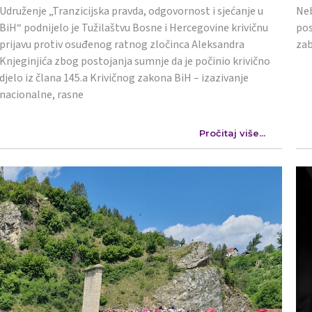
Udruženje „Tranzicijska pravda, odgovornost i sjećanje u
Neb
BiH“ podnijelo je Tužilaštvu Bosne i Hercegovine krivičnu
pos
prijavu protiv osuđenog ratnog zločinca Aleksandra
zab
Knjeginjića zbog postojanja sumnje da je počinio krivično
djelo iz člana 145.a Krivičnog zakona BiH – izazivanje
nacionalne, rasne
Pročitaj više...