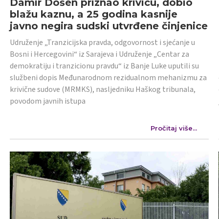
Damir Došen priznao krivicu, dobio
blažu kaznu, a 25 godina kasnije
javno negira sudski utvrđene činjenice
Udruženje „Tranzicijska pravda, odgovornost i sjećanje u
Bosni i Hercegovini“ iz Sarajeva i Udruženje „Centar za
demokratiju i tranzicionu pravdu“ iz Banje Luke uputili su
službeni dopis Međunarodnom rezidualnom mehanizmu za
krivične sudove (MRMKS), nasljedniku Haškog tribunala,
povodom javnih istupa
Pročitaj više...