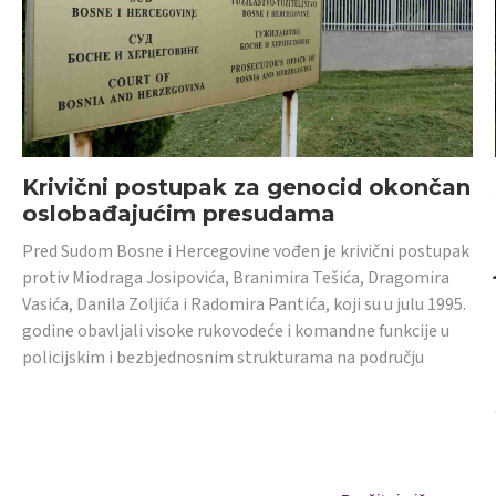
Krivični postupak za genocid okončan
oslobađajućim presudama
Pred Sudom Bosne i Hercegovine vođen je krivični postupak
protiv Miodraga Josipovića, Branimira Tešića, Dragomira
Vasića, Danila Zoljića i Radomira Pantića, koji su u julu 1995.
godine obavljali visoke rukovodeće i komandne funkcije u
policijskim i bezbjednosnim strukturama na području