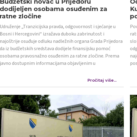
Budžetski novac u Prijedoru
Od
dodijeljen osobama osuđenim za
K
ratne zločine
po
Udruženje „Tranzicijska pravda, odgovornost i sjećanje u
Pov
Bosni i Hercegovini“ izražava duboku zabrinutost i
rat
najoštrije osuđuje odluku nadležnih organa Grada Prijedora
slo
da iz budžetskih sredstava dodijele finansijsku pomoć
odg
osobama pravosnažno osuđenim za ratne zločine. Prema
naj
javno dostupnim informacijama objavljenim u
po
Pročitaj više...