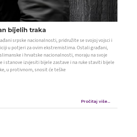
n bijelih traka
ađani srpske nacionalnosti, pridružite se svojoj vojsci i
iciji u potjeri za ovim ekstremistima. Ostali građani,
limanske i hrvatske nacionalnosti, moraju na svoje
e i stanove izvjesiti bijele zastave i na ruke staviti bijele
ke, u protivnom, snosit će teške
Pročitaj više...