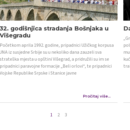
32. godišnjica stradanja Bošnjaka u
Da
Višegradu
„Gr
Početkom aprila 1992. godine, pripadnici Užičkog korpusa
pol
JNA iz susjedne Srbije su u nekoliko dana zauzeli sva
mus
strateška mjesta u opštini Višegrad, a pridružili su im se
kuć
pripadnici paravojne formacije „Beli orlovi“, te pripadnici
tra
Vojske Republike Srpske i Stanice javne
Pročitaj više...
1
2
3