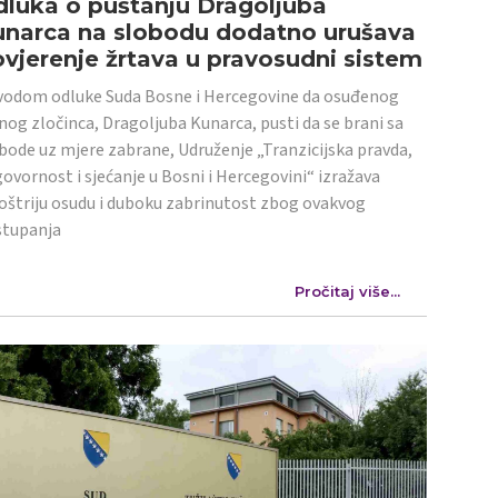
luka o puštanju Dragoljuba
unarca na slobodu dodatno urušava
vjerenje žrtava u pravosudni sistem
odom odluke Suda Bosne i Hercegovine da osuđenog
nog zločinca, Dragoljuba Kunarca, pusti da se brani sa
bode uz mjere zabrane, Udruženje „Tranzicijska pravda,
ovornost i sjećanje u Bosni i Hercegovini“ izražava
oštriju osudu i duboku zabrinutost zbog ovakvog
stupanja
Pročitaj više...