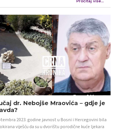
Pročitaj više...
učaj dr. Nebojše Mraovića – gdje je
ravda?
tembra 2023. godine javnost u Bosni i Hercegovini bila
šokirana viješću da su u dvorištu porodične kuće ljekara