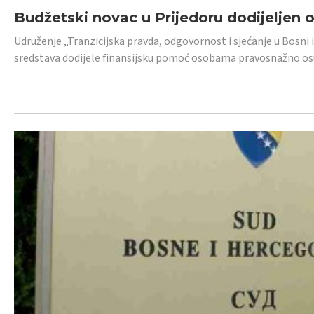
Budžetski novac u Prijedoru dodijeljen
Udruženje „Tranzicijska pravda, odgovornost i sjećanje u Bosni 
sredstava dodijele finansijsku pomoć osobama pravosnažno os