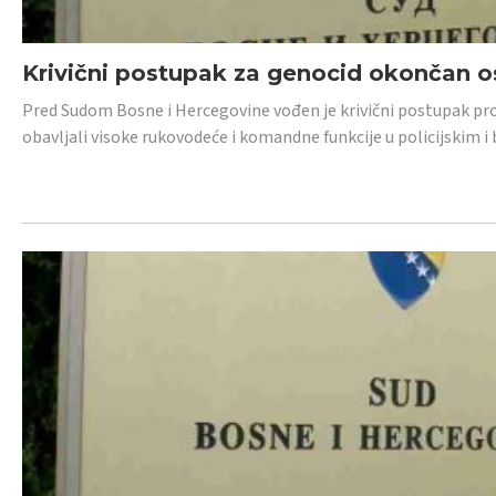
Krivični postupak za genocid okončan 
Pred Sudom Bosne i Hercegovine vođen je krivični postupak proti
obavljali visoke rukovodeće i komandne funkcije u policijskim