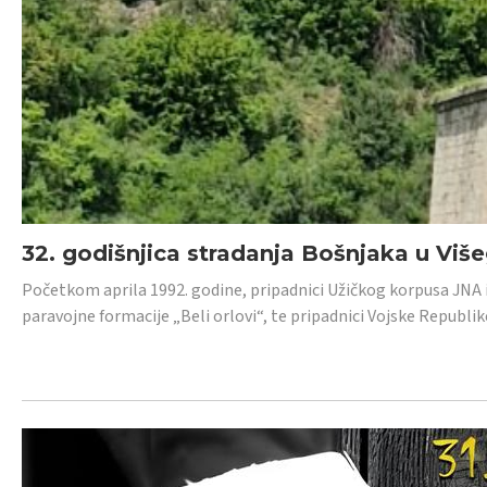
32. godišnjica stradanja Bošnjaka u Viš
Početkom aprila 1992. godine, pripadnici Užičkog korpusa JNA iz 
paravojne formacije „Beli orlovi“, te pripadnici Vojske Republik