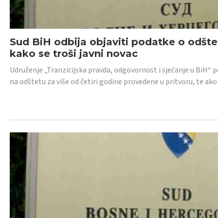
Sud BiH odbija objaviti podatke o odštet
kako se troši javni novac
Udruženje „Tranzicijska pravda, odgovornost i sjećanje u BiH“ p
na odštetu za više od četiri godine provedene u pritvoru, te ako