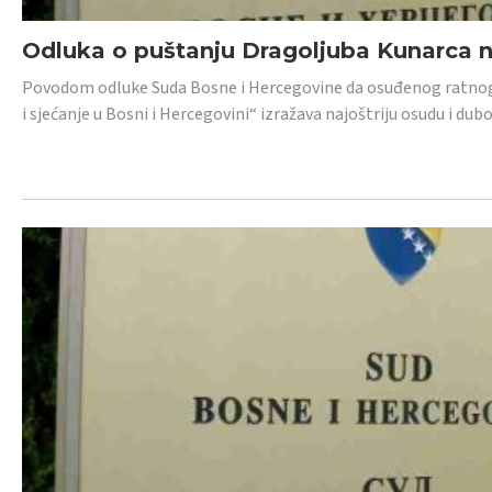
Odluka o puštanju Dragoljuba Kunarca n
Povodom odluke Suda Bosne i Hercegovine da osuđenog ratnog z
i sjećanje u Bosni i Hercegovini“ izražava najoštriju osudu i 