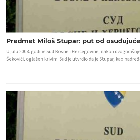
Predmet Miloš Stupar: put od osuđujuć
U julu 2008. godine Sud Bosne i Hercegovine, nakon dvogodišnj
Šekovići, oglašen krivim. Sud je utvrdio da je Stupar, kao nadr