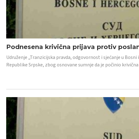
Podnesena krivična prijava protiv posl
Udruženje „Tranzicijska pravda, odgovornost i sjećanje u Bosni 
Republike Srpske, zbog osnovane sumnje da je počinio krivična dj