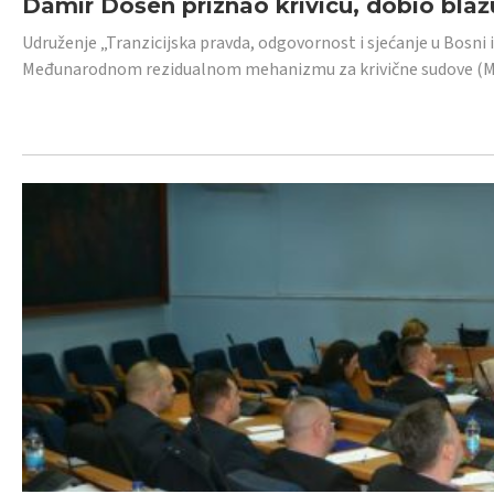
Damir Došen priznao krivicu, dobio blažu
Udruženje „Tranzicijska pravda, odgovornost i sjećanje u Bosni i
Međunarodnom rezidualnom mehanizmu za krivične sudove (MR