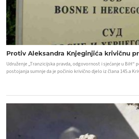
Protiv Aleksandra Knjeginjića krivičnu p
Udruženje „Tranzicijska pravda, odgovornost i sjećanje u BiH“ 
postojanja sumnje da je počinio krivično djelo iz člana 145.a K