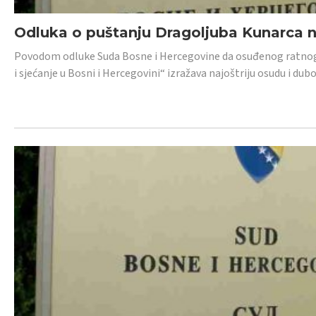
Odluka o puštanju Dragoljuba Kunarca n
Povodom odluke Suda Bosne i Hercegovine da osuđenog ratnog z
i sjećanje u Bosni i Hercegovini“ izražava najoštriju osudu i 