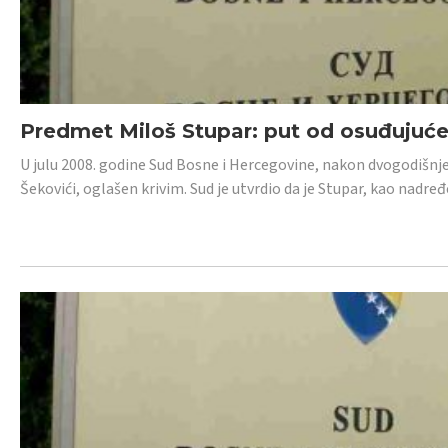
Predmet Miloš Stupar: put od osuđujuć
U julu 2008. godine Sud Bosne i Hercegovine, nakon dvogodišnj
Šekovići, oglašen krivim. Sud je utvrdio da je Stupar, kao nadr