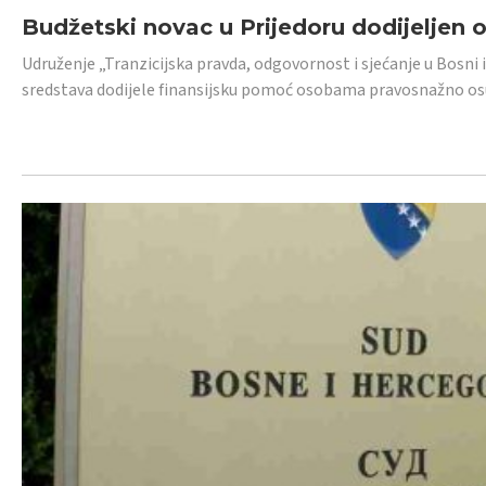
Budžetski novac u Prijedoru dodijeljen
Udruženje „Tranzicijska pravda, odgovornost i sjećanje u Bosni 
sredstava dodijele finansijsku pomoć osobama pravosnažno os