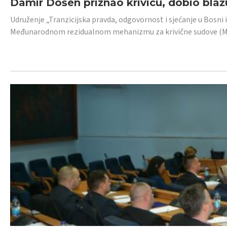
Damir Došen priznao krivicu, dobio blažu
Udruženje „Tranzicijska pravda, odgovornost i sjećanje u Bosni i
Međunarodnom rezidualnom mehanizmu za krivične sudove (MR