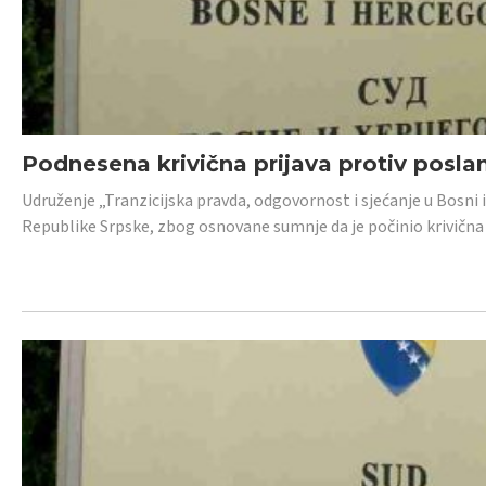
Podnesena krivična prijava protiv posl
Udruženje „Tranzicijska pravda, odgovornost i sjećanje u Bosni 
Republike Srpske, zbog osnovane sumnje da je počinio krivična dj