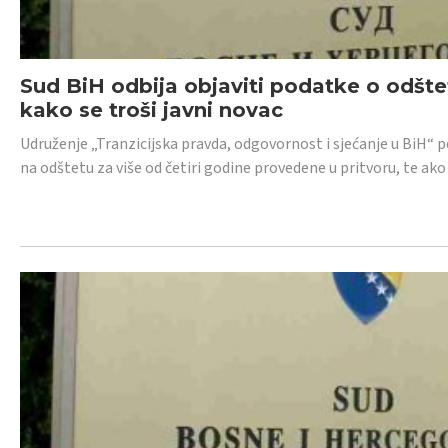
Sud BiH odbija objaviti podatke o odštet
kako se troši javni novac
Udruženje „Tranzicijska pravda, odgovornost i sjećanje u BiH“ p
na odštetu za više od četiri godine provedene u pritvoru, te ako