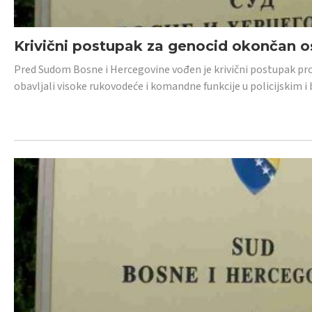
Krivični postupak za genocid okončan 
Pred Sudom Bosne i Hercegovine vođen je krivični postupak proti
obavljali visoke rukovodeće i komandne funkcije u policijskim