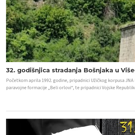
32. godišnjica stradanja Bošnjaka u Viš
Početkom aprila 1992. godine, pripadnici Užičkog korpusa JNA iz 
paravojne formacije „Beli orlovi“, te pripadnici Vojske Republik