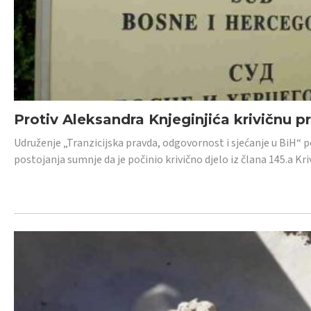
Protiv Aleksandra Knjeginjića krivičnu p
Udruženje „Tranzicijska pravda, odgovornost i sjećanje u BiH“ 
postojanja sumnje da je počinio krivično djelo iz člana 145.a K