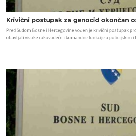
Krivični postupak za genocid okončan 
Pred Sudom Bosne i Hercegovine vođen je krivični postupak proti
obavljali visoke rukovodeće i komandne funkcije u policijskim