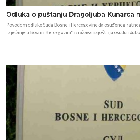
Odluka o puštanju Dragoljuba Kunarca n
Povodom odluke Suda Bosne i Hercegovine da osuđenog ratnog z
i sjećanje u Bosni i Hercegovini“ izražava najoštriju osudu i 