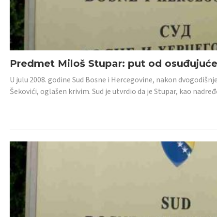
Predmet Miloš Stupar: put od osuđujuć
U julu 2008. godine Sud Bosne i Hercegovine, nakon dvogodišnj
Šekovići, oglašen krivim. Sud je utvrdio da je Stupar, kao nadr