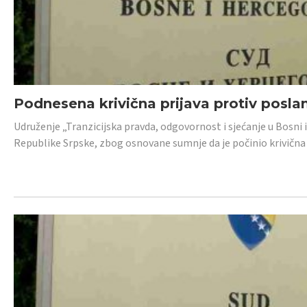
Podnesena krivična prijava protiv posl
Udruženje „Tranzicijska pravda, odgovornost i sjećanje u Bosni 
Republike Srpske, zbog osnovane sumnje da je počinio krivična dj