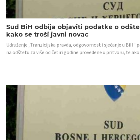
Sud BiH odbija objaviti podatke o odštet
kako se troši javni novac
Udruženje „Tranzicijska pravda, odgovornost i sjećanje u BiH“ p
na odštetu za više od četiri godine provedene u pritvoru, te ako