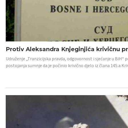
Protiv Aleksandra Knjeginjića krivičnu p
Udruženje „Tranzicijska pravda, odgovornost i sjećanje u BiH“ 
postojanja sumnje da je počinio krivično djelo iz člana 145.a K