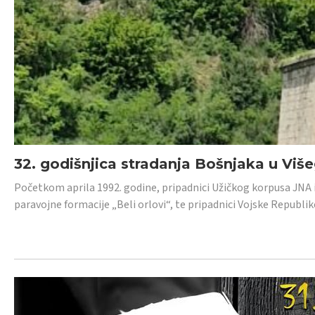
32. godišnjica stradanja Bošnjaka u Viš
Početkom aprila 1992. godine, pripadnici Užičkog korpusa JNA iz 
paravojne formacije „Beli orlovi“, te pripadnici Vojske Republik