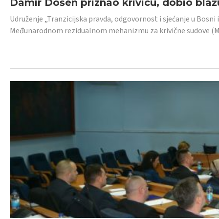
Damir Došen priznao krivicu, dobio blažu
Udruženje „Tranzicijska pravda, odgovornost i sjećanje u Bosni i
Međunarodnom rezidualnom mehanizmu za krivične sudove (MR