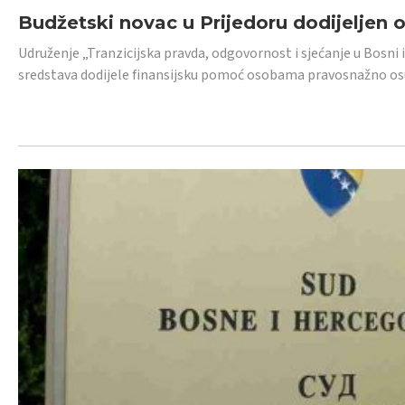
Budžetski novac u Prijedoru dodijeljen
Udruženje „Tranzicijska pravda, odgovornost i sjećanje u Bosni 
sredstava dodijele finansijsku pomoć osobama pravosnažno os