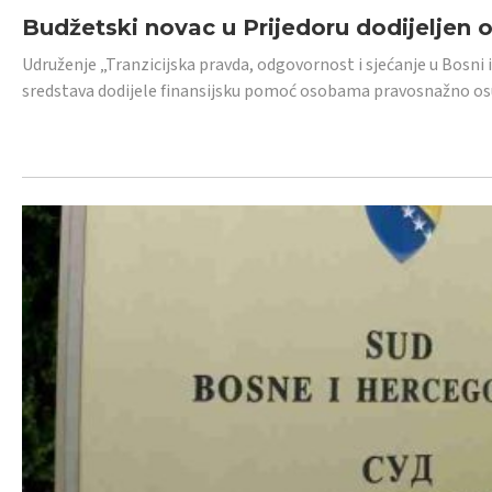
Budžetski novac u Prijedoru dodijeljen
Udruženje „Tranzicijska pravda, odgovornost i sjećanje u Bosni 
sredstava dodijele finansijsku pomoć osobama pravosnažno os