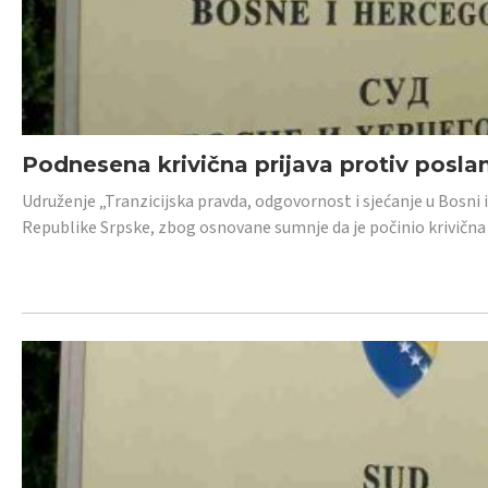
Podnesena krivična prijava protiv posl
Udruženje „Tranzicijska pravda, odgovornost i sjećanje u Bosni 
Republike Srpske, zbog osnovane sumnje da je počinio krivična dj