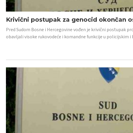
Krivični postupak za genocid okončan 
Pred Sudom Bosne i Hercegovine vođen je krivični postupak proti
obavljali visoke rukovodeće i komandne funkcije u policijskim