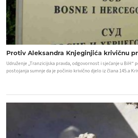
Protiv Aleksandra Knjeginjića krivičnu p
Udruženje „Tranzicijska pravda, odgovornost i sjećanje u BiH“ 
postojanja sumnje da je počinio krivično djelo iz člana 145.a K