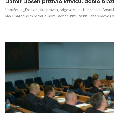
Damir Došen priznao krivicu, dobio blažu
Udruženje „Tranzicijska pravda, odgovornost i sjećanje u Bosni i
Međunarodnom rezidualnom mehanizmu za krivične sudove (MR