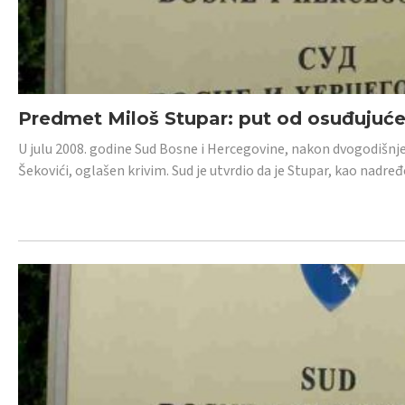
Predmet Miloš Stupar: put od osuđujuć
U julu 2008. godine Sud Bosne i Hercegovine, nakon dvogodišnj
Šekovići, oglašen krivim. Sud je utvrdio da je Stupar, kao nadr