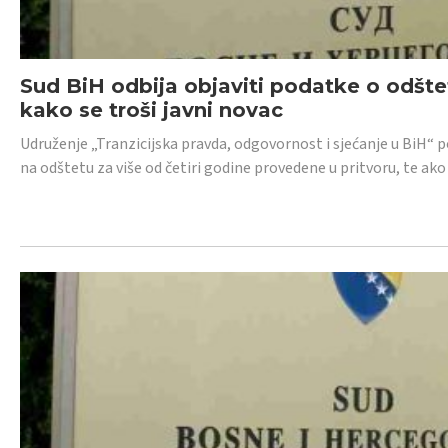
Sud BiH odbija objaviti podatke o odštet
kako se troši javni novac
Udruženje „Tranzicijska pravda, odgovornost i sjećanje u BiH“ p
na odštetu za više od četiri godine provedene u pritvoru, te ako