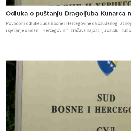
Odluka o puštanju Dragoljuba Kunarca n
Povodom odluke Suda Bosne i Hercegovine da osuđenog ratnog z
i sjećanje u Bosni i Hercegovini“ izražava najoštriju osudu i 