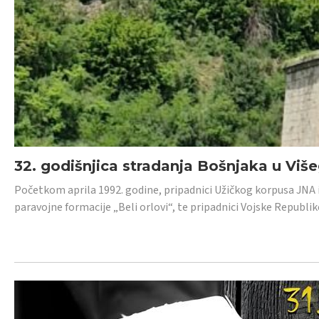
32. godišnjica stradanja Bošnjaka u Viš
Početkom aprila 1992. godine, pripadnici Užičkog korpusa JNA iz 
paravojne formacije „Beli orlovi“, te pripadnici Vojske Republik