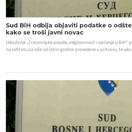
Sud BiH odbija objaviti podatke o odštet
kako se troši javni novac
Udruženje „Tranzicijska pravda, odgovornost i sjećanje u BiH“ p
na odštetu za više od četiri godine provedene u pritvoru, te ako