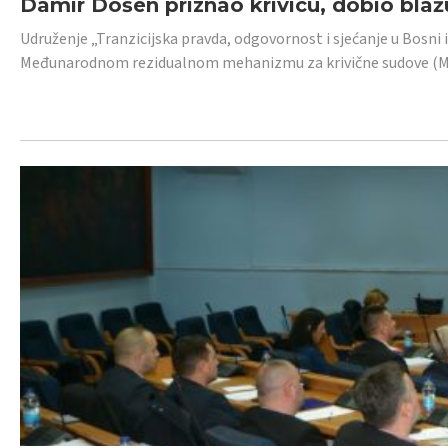
Damir Došen priznao krivicu, dobio blažu
Udruženje „Tranzicijska pravda, odgovornost i sjećanje u Bosni i
Međunarodnom rezidualnom mehanizmu za krivične sudove (MR