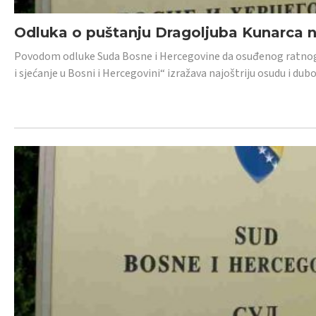
Odluka o puštanju Dragoljuba Kunarca n
Povodom odluke Suda Bosne i Hercegovine da osuđenog ratnog z
i sjećanje u Bosni i Hercegovini“ izražava najoštriju osudu i 