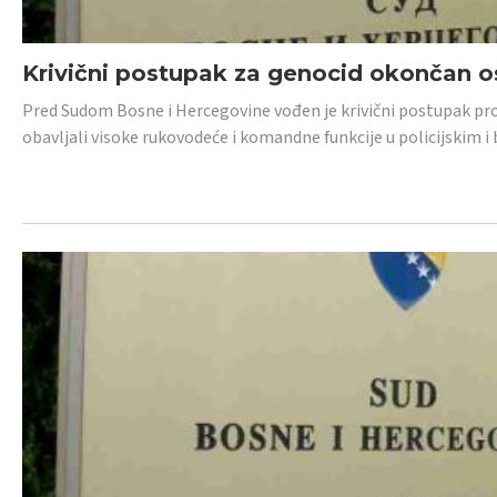
Krivični postupak za genocid okončan 
Pred Sudom Bosne i Hercegovine vođen je krivični postupak proti
obavljali visoke rukovodeće i komandne funkcije u policijskim