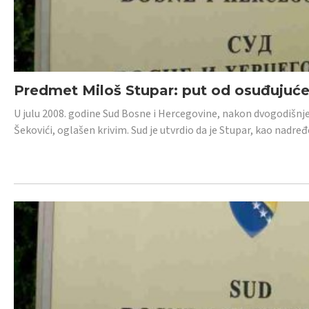
Predmet Miloš Stupar: put od osuđujuć
U julu 2008. godine Sud Bosne i Hercegovine, nakon dvogodišnj
Šekovići, oglašen krivim. Sud je utvrdio da je Stupar, kao nadr