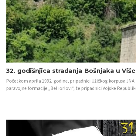
32. godišnjica stradanja Bošnjaka u Viš
Početkom aprila 1992. godine, pripadnici Užičkog korpusa JNA iz 
paravojne formacije „Beli orlovi“, te pripadnici Vojske Republik