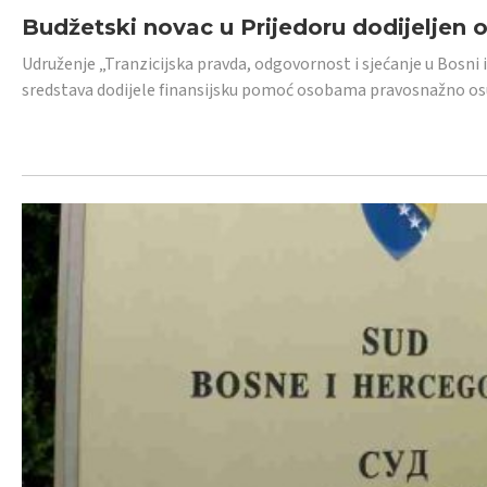
Budžetski novac u Prijedoru dodijeljen
Udruženje „Tranzicijska pravda, odgovornost i sjećanje u Bosni 
sredstava dodijele finansijsku pomoć osobama pravosnažno os