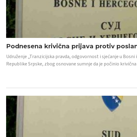
Podnesena krivična prijava protiv posl
Udruženje „Tranzicijska pravda, odgovornost i sjećanje u Bosni 
Republike Srpske, zbog osnovane sumnje da je počinio krivična dj