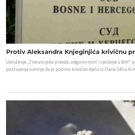
Protiv Aleksandra Knjeginjića krivičnu p
Udruženje „Tranzicijska pravda, odgovornost i sjećanje u BiH“ 
postojanja sumnje da je počinio krivično djelo iz člana 145.a K