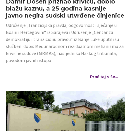
Damir Došen priznao krivicu, dobio
blažu kaznu, a 25 godina kasnije
javno negira sudski utvrđene činjenice
Udruženje „Tranzicijska pravda, odgovornost i sjećanje u
Bosni i Hercegovini“ iz Sarajeva i Udruženje „Centar za
demokratiju i tranzicionu pravdu“ iz Banje Luke uputili su
službeni dopis Međunarodnom rezidualnom mehanizmu za
krivične sudove (MRMKS), nasljedniku Haškog tribunala,
povodom javnih istupa
Pročitaj više...