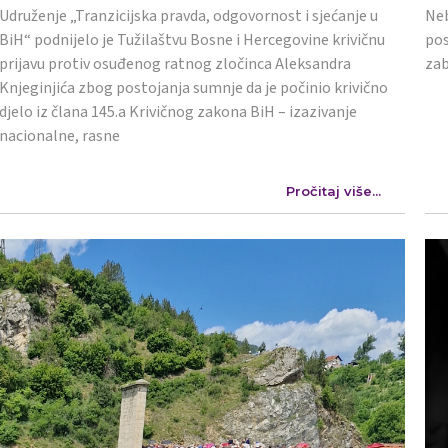
Udruženje „Tranzicijska pravda, odgovornost i sjećanje u
Neb
BiH“ podnijelo je Tužilaštvu Bosne i Hercegovine krivičnu
pos
prijavu protiv osuđenog ratnog zločinca Aleksandra
zab
Knjeginjića zbog postojanja sumnje da je počinio krivično
djelo iz člana 145.a Krivičnog zakona BiH – izazivanje
nacionalne, rasne
Pročitaj više...