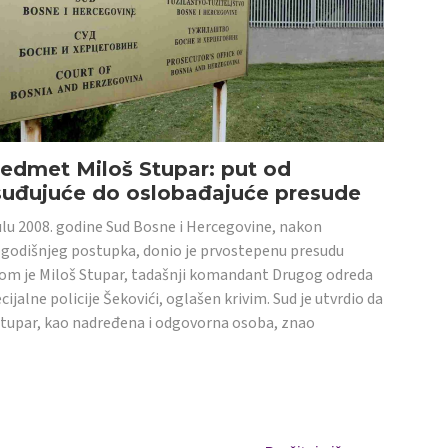
edmet Miloš Stupar: put od
suđujuće do oslobađajuće presude
ulu 2008. godine Sud Bosne i Hercegovine, nakon
godišnjeg postupka, donio je prvostepenu presudu
om je Miloš Stupar, tadašnji komandant Drugog odreda
cijalne policije Šekovići, oglašen krivim. Sud je utvrdio da
Stupar, kao nadređena i odgovorna osoba, znao