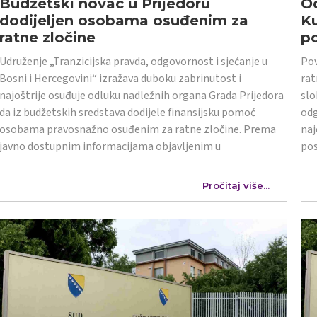
Budžetski novac u Prijedoru
Od
dodijeljen osobama osuđenim za
K
ratne zločine
po
Udruženje „Tranzicijska pravda, odgovornost i sjećanje u
Pov
Bosni i Hercegovini“ izražava duboku zabrinutost i
rat
najoštrije osuđuje odluku nadležnih organa Grada Prijedora
slo
da iz budžetskih sredstava dodijele finansijsku pomoć
odg
osobama pravosnažno osuđenim za ratne zločine. Prema
naj
javno dostupnim informacijama objavljenim u
po
Pročitaj više...