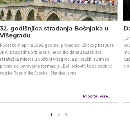
32. godišnjica stradanja Bošnjaka u
Da
Višegradu
„Gr
Početkom aprila 1992. godine, pripadnici Užičkog korpusa
pol
JNA iz susjedne Srbije su u nekoliko dana zauzeli sva
mus
strateška mjesta u opštini Višegrad, a pridružili su im se
kuć
pripadnici paravojne formacije „Beli orlovi“, te pripadnici
tra
Vojske Republike Srpske i Stanice javne
Pročitaj više...
1
2
3