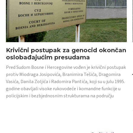
Krivični postupak za genocid okončan
oslobađajućim presudama
Pred Sudom Bosne i Hercegovine vođen je krivični postupak
protiv Miodraga Josipovića, Branimira Tešića, Dragomira
Vasića, Danila Zoljića i Radomira Pantića, koji su u julu 1995.
godine obavljali visoke rukovodeće i komandne funkcije u
policijskim i bezbjednosnim strukturama na području