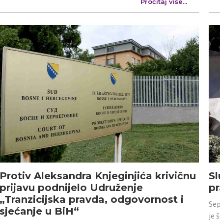
Pročitaj više...
Protiv Aleksandra Knjeginjića krivičnu
Sl
prijavu podnijelo Udruženje
p
„Tranzicijska pravda, odgovornost i
Sep
sjećanje u BiH“
je 