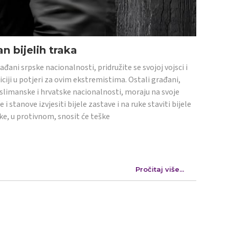
n bijelih traka
ađani srpske nacionalnosti, pridružite se svojoj vojsci i
iciji u potjeri za ovim ekstremistima. Ostali građani,
limanske i hrvatske nacionalnosti, moraju na svoje
e i stanove izvjesiti bijele zastave i na ruke staviti bijele
ke, u protivnom, snosit će teške
Pročitaj više...