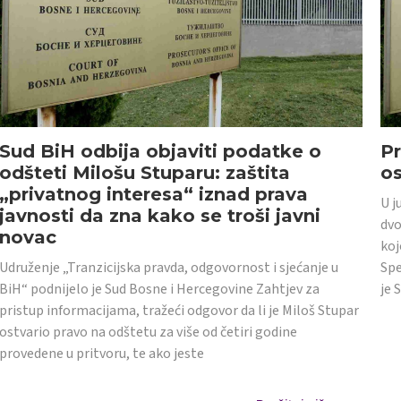
Sud BiH odbija objaviti podatke o
Pr
odšteti Milošu Stuparu: zaštita
o
„privatnog interesa“ iznad prava
U j
javnosti da zna kako se troši javni
dvo
novac
koj
Udruženje „Tranzicijska pravda, odgovornost i sjećanje u
Spe
BiH“ podnijelo je Sud Bosne i Hercegovine Zahtjev za
je 
pristup informacijama, tražeći odgovor da li je Miloš Stupar
ostvario pravo na odštetu za više od četiri godine
provedene u pritvoru, te ako jeste