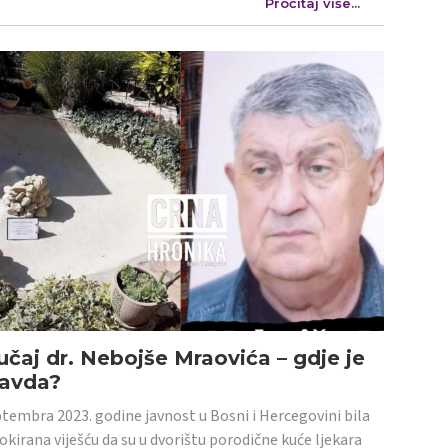
Pročitaj više...
učaj dr. Nebojše Mraovića – gdje je
ravda?
tembra 2023. godine javnost u Bosni i Hercegovini bila
šokirana viješću da su u dvorištu porodične kuće ljekara