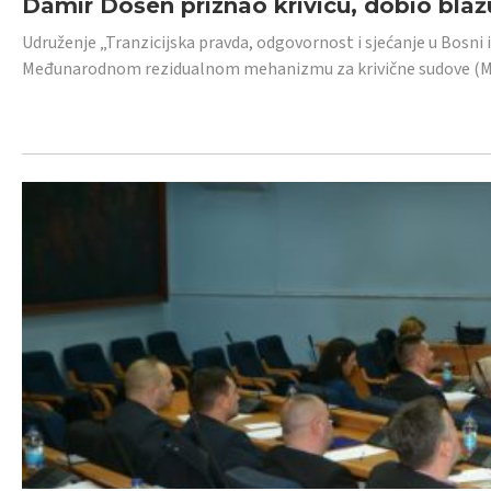
Damir Došen priznao krivicu, dobio blažu
Udruženje „Tranzicijska pravda, odgovornost i sjećanje u Bosni i
Međunarodnom rezidualnom mehanizmu za krivične sudove (MR