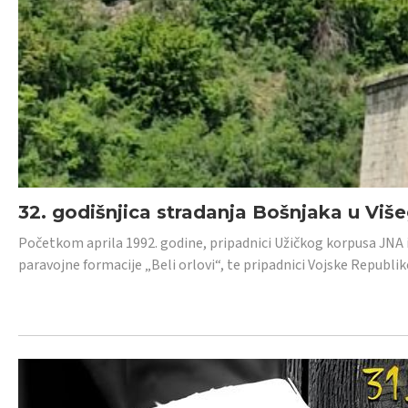
32. godišnjica stradanja Bošnjaka u Viš
Početkom aprila 1992. godine, pripadnici Užičkog korpusa JNA iz 
paravojne formacije „Beli orlovi“, te pripadnici Vojske Republik