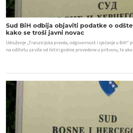
Sud BiH odbija objaviti podatke o odštet
kako se troši javni novac
Udruženje „Tranzicijska pravda, odgovornost i sjećanje u BiH“ p
na odštetu za više od četiri godine provedene u pritvoru, te ako