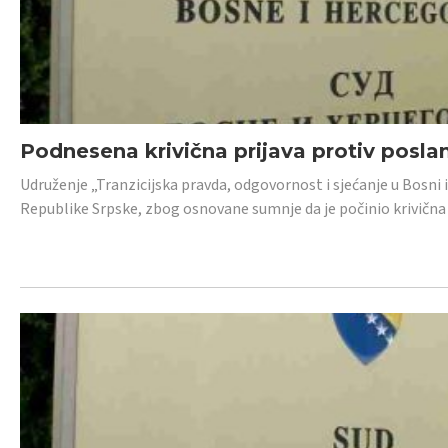
Podnesena krivična prijava protiv posl
Udruženje „Tranzicijska pravda, odgovornost i sjećanje u Bosni 
Republike Srpske, zbog osnovane sumnje da je počinio krivična dj