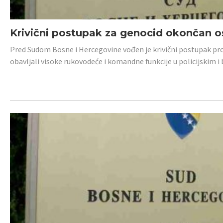
Krivični postupak za genocid okončan 
Pred Sudom Bosne i Hercegovine vođen je krivični postupak proti
obavljali visoke rukovodeće i komandne funkcije u policijskim