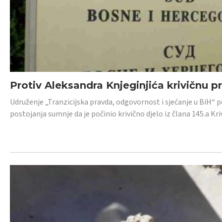
Protiv Aleksandra Knjeginjića krivičnu p
Udruženje „Tranzicijska pravda, odgovornost i sjećanje u BiH“ 
postojanja sumnje da je počinio krivično djelo iz člana 145.a K