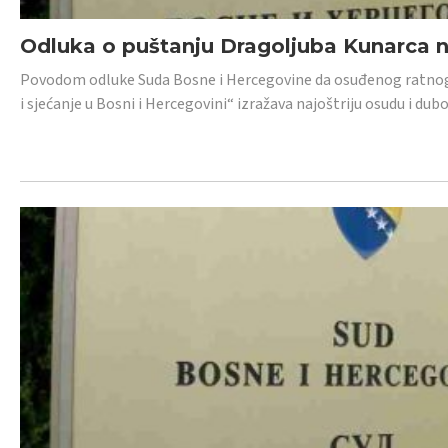
Odluka o puštanju Dragoljuba Kunarca n
Povodom odluke Suda Bosne i Hercegovine da osuđenog ratnog z
i sjećanje u Bosni i Hercegovini“ izražava najoštriju osudu i 