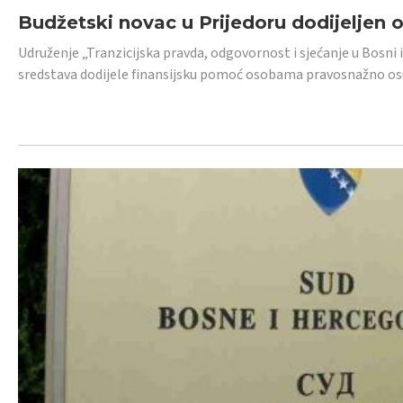
Budžetski novac u Prijedoru dodijeljen
Udruženje „Tranzicijska pravda, odgovornost i sjećanje u Bosni 
sredstava dodijele finansijsku pomoć osobama pravosnažno os