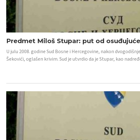
Predmet Miloš Stupar: put od osuđujuć
U julu 2008. godine Sud Bosne i Hercegovine, nakon dvogodišnj
Šekovići, oglašen krivim. Sud je utvrdio da je Stupar, kao nadr