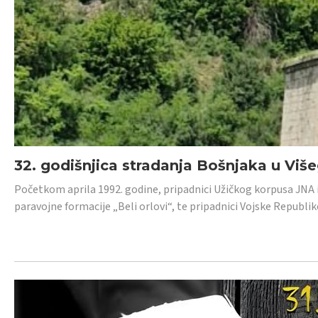
32. godišnjica stradanja Bošnjaka u Viš
Početkom aprila 1992. godine, pripadnici Užičkog korpusa JNA iz 
paravojne formacije „Beli orlovi“, te pripadnici Vojske Republik