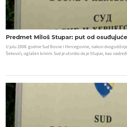
Predmet Miloš Stupar: put od osuđujuć
U julu 2008. godine Sud Bosne i Hercegovine, nakon dvogodišnj
Šekovići, oglašen krivim. Sud je utvrdio da je Stupar, kao nadr