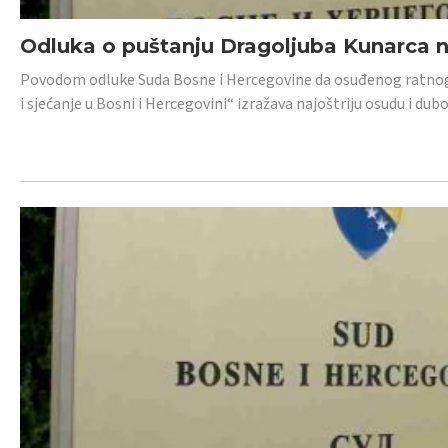
Odluka o puštanju Dragoljuba Kunarca n
Povodom odluke Suda Bosne i Hercegovine da osuđenog ratnog z
i sjećanje u Bosni i Hercegovini“ izražava najoštriju osudu i 