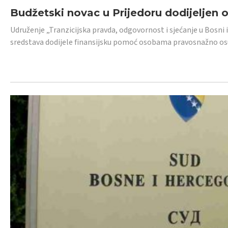
Budžetski novac u Prijedoru dodijeljen
Udruženje „Tranzicijska pravda, odgovornost i sjećanje u Bosni 
sredstava dodijele finansijsku pomoć osobama pravosnažno os