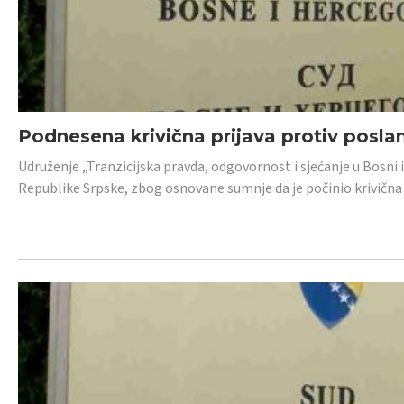
Podnesena krivična prijava protiv posl
Udruženje „Tranzicijska pravda, odgovornost i sjećanje u Bosni 
Republike Srpske, zbog osnovane sumnje da je počinio krivična dj