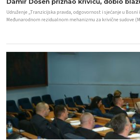
Damir Došen priznao krivicu, dobio blažu
Udruženje „Tranzicijska pravda, odgovornost i sjećanje u Bosni i
Međunarodnom rezidualnom mehanizmu za krivične sudove (MR