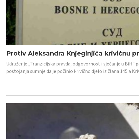
Protiv Aleksandra Knjeginjića krivičnu p
Udruženje „Tranzicijska pravda, odgovornost i sjećanje u BiH“ 
postojanja sumnje da je počinio krivično djelo iz člana 145.a K