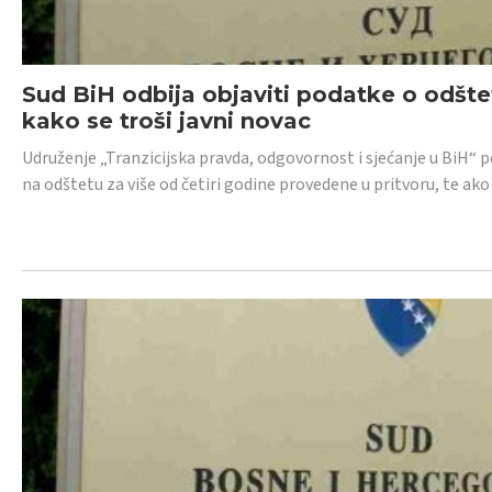
Sud BiH odbija objaviti podatke o odštet
kako se troši javni novac
Udruženje „Tranzicijska pravda, odgovornost i sjećanje u BiH“ p
na odštetu za više od četiri godine provedene u pritvoru, te ako