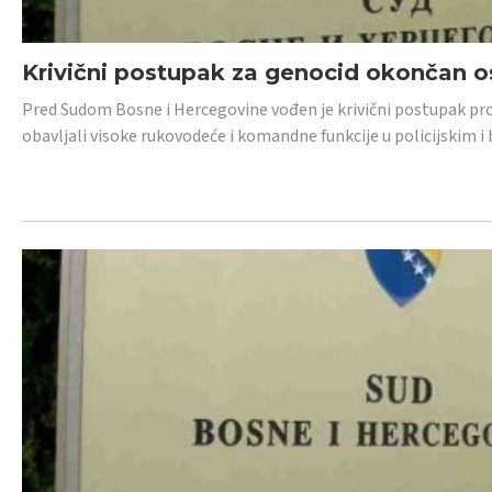
Krivični postupak za genocid okončan 
Pred Sudom Bosne i Hercegovine vođen je krivični postupak proti
obavljali visoke rukovodeće i komandne funkcije u policijskim