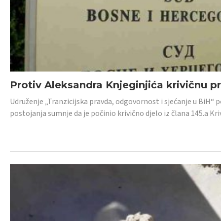
Protiv Aleksandra Knjeginjića krivičnu p
Udruženje „Tranzicijska pravda, odgovornost i sjećanje u BiH“ 
postojanja sumnje da je počinio krivično djelo iz člana 145.a K