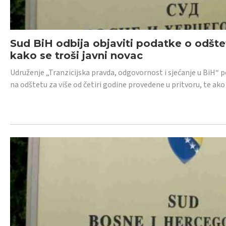
Sud BiH odbija objaviti podatke o odštet
kako se troši javni novac
Udruženje „Tranzicijska pravda, odgovornost i sjećanje u BiH“ p
na odštetu za više od četiri godine provedene u pritvoru, te ako