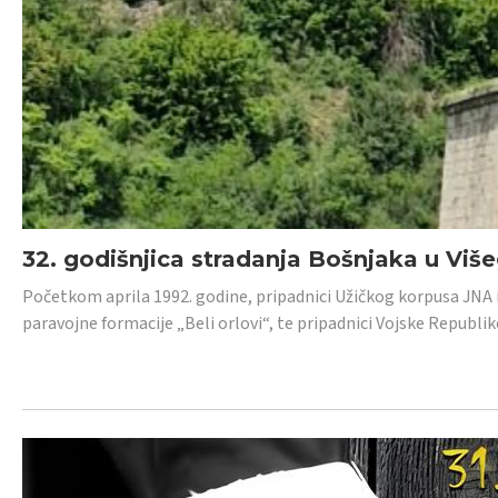
32. godišnjica stradanja Bošnjaka u Viš
Početkom aprila 1992. godine, pripadnici Užičkog korpusa JNA iz 
paravojne formacije „Beli orlovi“, te pripadnici Vojske Republik