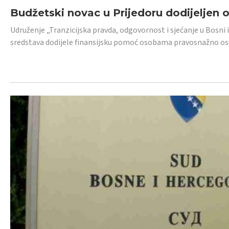
Budžetski novac u Prijedoru dodijeljen
Udruženje „Tranzicijska pravda, odgovornost i sjećanje u Bosni 
sredstava dodijele finansijsku pomoć osobama pravosnažno os