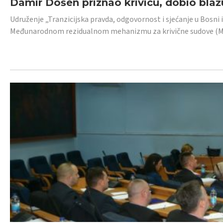
Damir Došen priznao krivicu, dobio blažu
Udruženje „Tranzicijska pravda, odgovornost i sjećanje u Bosni i
Međunarodnom rezidualnom mehanizmu za krivične sudove (MR