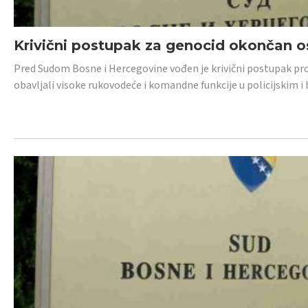
Krivični postupak za genocid okončan 
Pred Sudom Bosne i Hercegovine vođen je krivični postupak proti
obavljali visoke rukovodeće i komandne funkcije u policijskim