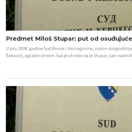
Predmet Miloš Stupar: put od osuđujuć
U julu 2008. godine Sud Bosne i Hercegovine, nakon dvogodišnj
Šekovići, oglašen krivim. Sud je utvrdio da je Stupar, kao nadr