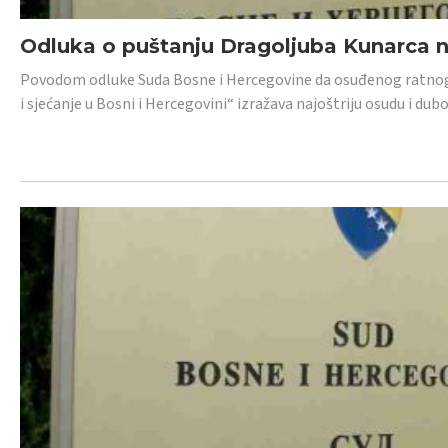
Odluka o puštanju Dragoljuba Kunarca n
Povodom odluke Suda Bosne i Hercegovine da osuđenog ratnog z
i sjećanje u Bosni i Hercegovini“ izražava najoštriju osudu i 