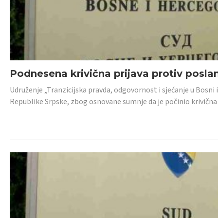
Podnesena krivična prijava protiv posl
Udruženje „Tranzicijska pravda, odgovornost i sjećanje u Bosni 
Republike Srpske, zbog osnovane sumnje da je počinio krivična dj