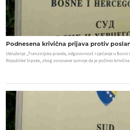
Podnesena krivična prijava protiv posl
Udruženje „Tranzicijska pravda, odgovornost i sjećanje u Bosni 
Republike Srpske, zbog osnovane sumnje da je počinio krivična dj