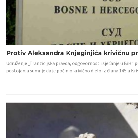
Protiv Aleksandra Knjeginjića krivičnu p
Udruženje „Tranzicijska pravda, odgovornost i sjećanje u BiH“ 
postojanja sumnje da je počinio krivično djelo iz člana 145.a K