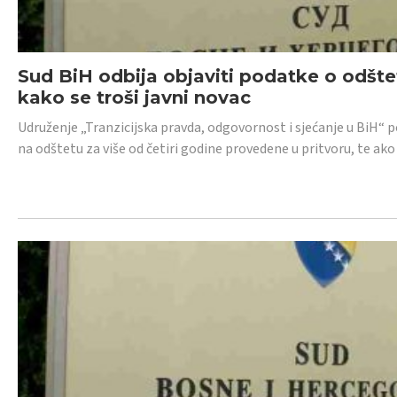
Sud BiH odbija objaviti podatke o odštet
kako se troši javni novac
Udruženje „Tranzicijska pravda, odgovornost i sjećanje u BiH“ p
na odštetu za više od četiri godine provedene u pritvoru, te ako