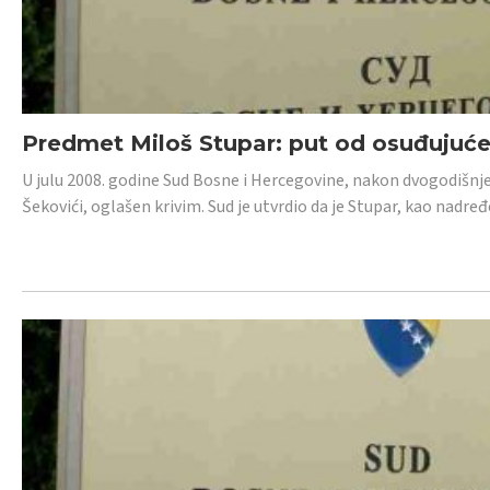
Predmet Miloš Stupar: put od osuđujuć
U julu 2008. godine Sud Bosne i Hercegovine, nakon dvogodišnj
Šekovići, oglašen krivim. Sud je utvrdio da je Stupar, kao nadr