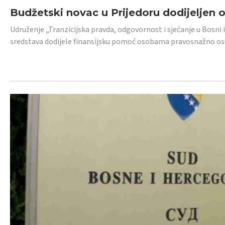
Budžetski novac u Prijedoru dodijeljen
Udruženje „Tranzicijska pravda, odgovornost i sjećanje u Bosni 
sredstava dodijele finansijsku pomoć osobama pravosnažno os