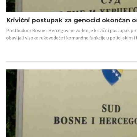
Krivični postupak za genocid okončan 
Pred Sudom Bosne i Hercegovine vođen je krivični postupak proti
obavljali visoke rukovodeće i komandne funkcije u policijskim