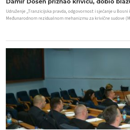
Damir Došen priznao krivicu, dobio blažu
Udruženje „Tranzicijska pravda, odgovornost i sjećanje u Bosni i
Međunarodnom rezidualnom mehanizmu za krivične sudove (MR