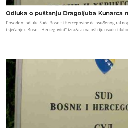
Odluka o puštanju Dragoljuba Kunarca n
Povodom odluke Suda Bosne i Hercegovine da osuđenog ratnog z
i sjećanje u Bosni i Hercegovini“ izražava najoštriju osudu i 