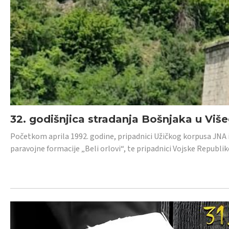
32. godišnjica stradanja Bošnjaka u Viš
Početkom aprila 1992. godine, pripadnici Užičkog korpusa JNA iz 
paravojne formacije „Beli orlovi“, te pripadnici Vojske Republik