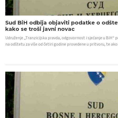
Sud BiH odbija objaviti podatke o odštet
kako se troši javni novac
Udruženje „Tranzicijska pravda, odgovornost i sjećanje u BiH“ p
na odštetu za više od četiri godine provedene u pritvoru, te ako