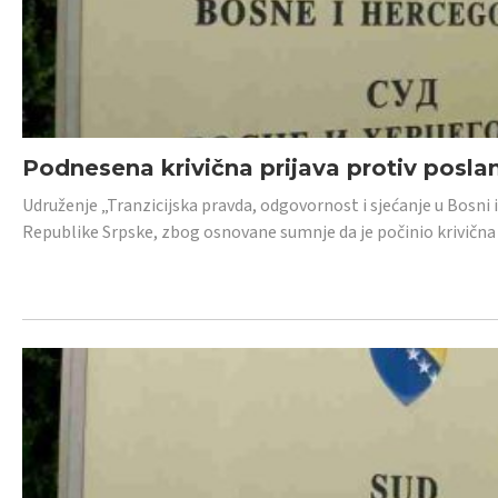
Podnesena krivična prijava protiv posl
Udruženje „Tranzicijska pravda, odgovornost i sjećanje u Bosni 
Republike Srpske, zbog osnovane sumnje da je počinio krivična dj