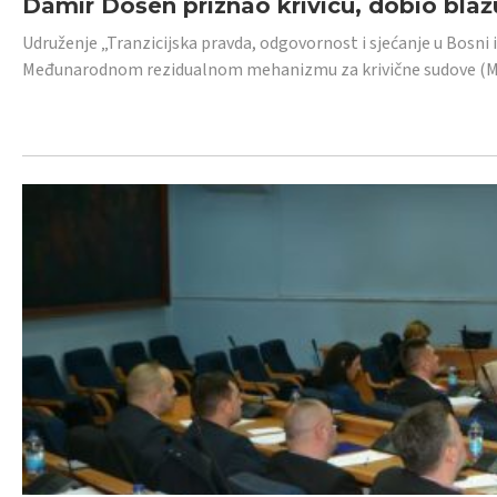
Damir Došen priznao krivicu, dobio blažu
Udruženje „Tranzicijska pravda, odgovornost i sjećanje u Bosni i
Međunarodnom rezidualnom mehanizmu za krivične sudove (MR