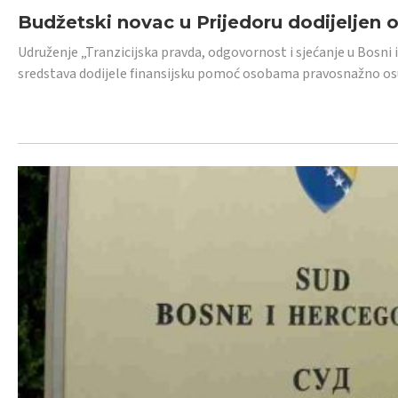
Budžetski novac u Prijedoru dodijeljen
Udruženje „Tranzicijska pravda, odgovornost i sjećanje u Bosni 
sredstava dodijele finansijsku pomoć osobama pravosnažno os