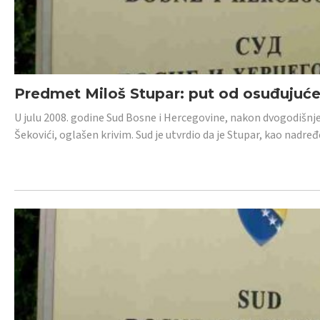
Predmet Miloš Stupar: put od osuđujuć
U julu 2008. godine Sud Bosne i Hercegovine, nakon dvogodišnj
Šekovići, oglašen krivim. Sud je utvrdio da je Stupar, kao nadr