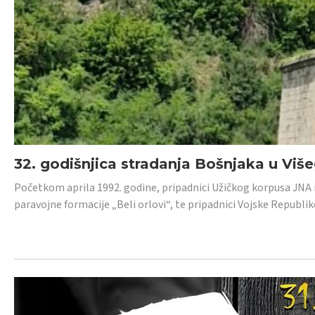
32. godišnjica stradanja Bošnjaka u Viš
Početkom aprila 1992. godine, pripadnici Užičkog korpusa JNA iz 
paravojne formacije „Beli orlovi“, te pripadnici Vojske Republik