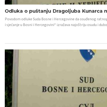
Odluka o puštanju Dragoljuba Kunarca n
Povodom odluke Suda Bosne i Hercegovine da osuđenog ratnog z
i sjećanje u Bosni i Hercegovini“ izražava najoštriju osudu i 