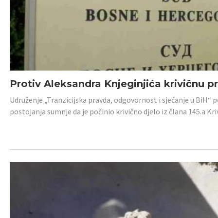
Protiv Aleksandra Knjeginjića krivičnu p
Udruženje „Tranzicijska pravda, odgovornost i sjećanje u BiH“ 
postojanja sumnje da je počinio krivično djelo iz člana 145.a K