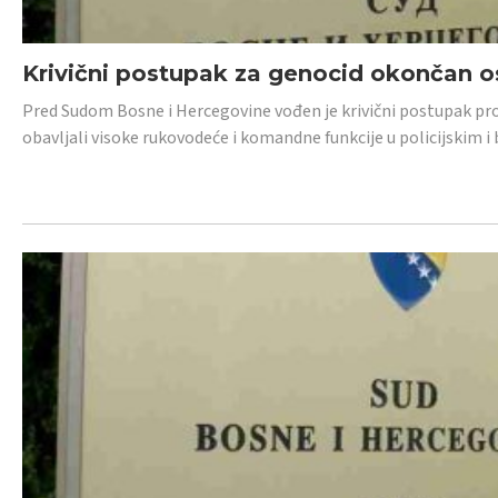
Krivični postupak za genocid okončan 
Pred Sudom Bosne i Hercegovine vođen je krivični postupak proti
obavljali visoke rukovodeće i komandne funkcije u policijskim