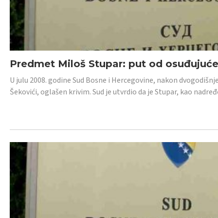
Predmet Miloš Stupar: put od osuđujuć
U julu 2008. godine Sud Bosne i Hercegovine, nakon dvogodišnj
Šekovići, oglašen krivim. Sud je utvrdio da je Stupar, kao nadr