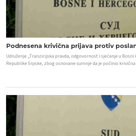
Podnesena krivična prijava protiv posl
Udruženje „Tranzicijska pravda, odgovornost i sjećanje u Bosni 
Republike Srpske, zbog osnovane sumnje da je počinio krivična dj