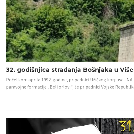
32. godišnjica stradanja Bošnjaka u Viš
Početkom aprila 1992. godine, pripadnici Užičkog korpusa JNA iz 
paravojne formacije „Beli orlovi“, te pripadnici Vojske Republik