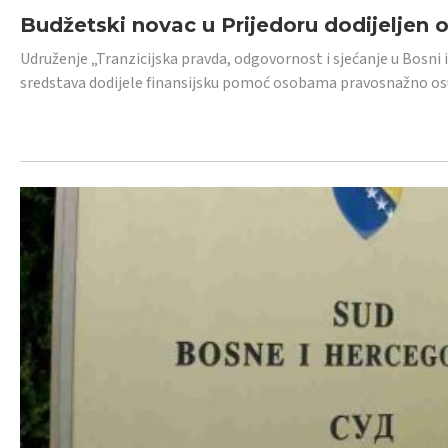
Budžetski novac u Prijedoru dodijeljen
Udruženje „Tranzicijska pravda, odgovornost i sjećanje u Bosni 
sredstava dodijele finansijsku pomoć osobama pravosnažno os