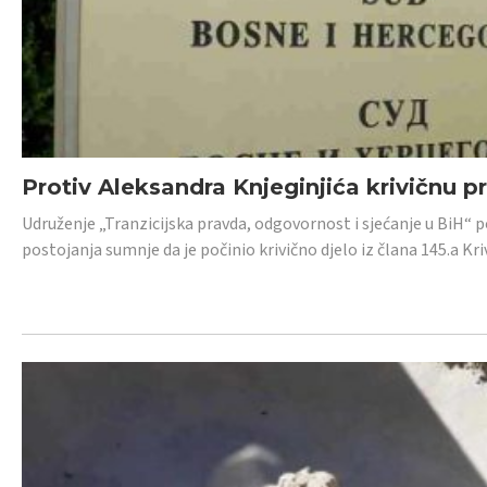
Protiv Aleksandra Knjeginjića krivičnu p
Udruženje „Tranzicijska pravda, odgovornost i sjećanje u BiH“ 
postojanja sumnje da je počinio krivično djelo iz člana 145.a K