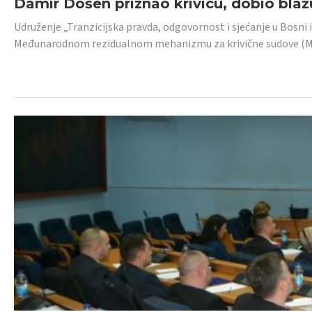
Damir Došen priznao krivicu, dobio blažu
Udruženje „Tranzicijska pravda, odgovornost i sjećanje u Bosni i
Međunarodnom rezidualnom mehanizmu za krivične sudove (MR