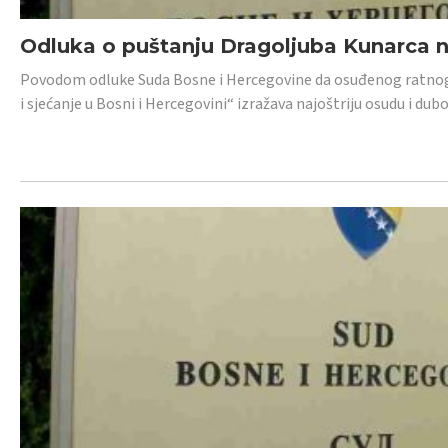
Odluka o puštanju Dragoljuba Kunarca n
Povodom odluke Suda Bosne i Hercegovine da osuđenog ratnog z
i sjećanje u Bosni i Hercegovini“ izražava najoštriju osudu i 