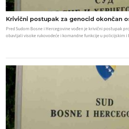
Krivični postupak za genocid okončan 
Pred Sudom Bosne i Hercegovine vođen je krivični postupak proti
obavljali visoke rukovodeće i komandne funkcije u policijskim