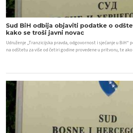
Sud BiH odbija objaviti podatke o odštet
kako se troši javni novac
Udruženje „Tranzicijska pravda, odgovornost i sjećanje u BiH“ p
na odštetu za više od četiri godine provedene u pritvoru, te ako