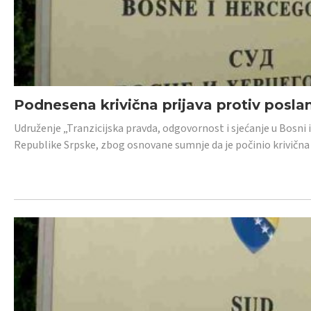
Podnesena krivična prijava protiv posl
Udruženje „Tranzicijska pravda, odgovornost i sjećanje u Bosni 
Republike Srpske, zbog osnovane sumnje da je počinio krivična dj