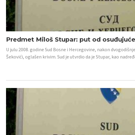
Predmet Miloš Stupar: put od osuđujuć
U julu 2008. godine Sud Bosne i Hercegovine, nakon dvogodišnj
Šekovići, oglašen krivim. Sud je utvrdio da je Stupar, kao nadr