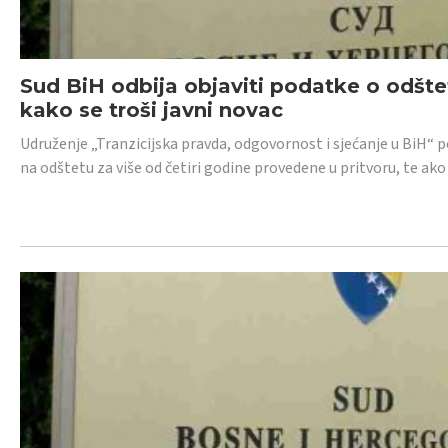
Sud BiH odbija objaviti podatke o odštet
kako se troši javni novac
Udruženje „Tranzicijska pravda, odgovornost i sjećanje u BiH“ p
na odštetu za više od četiri godine provedene u pritvoru, te ako