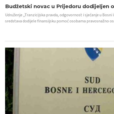
Budžetski novac u Prijedoru dodijeljen
Udruženje „Tranzicijska pravda, odgovornost i sjećanje u Bosni 
sredstava dodijele finansijsku pomoć osobama pravosnažno os