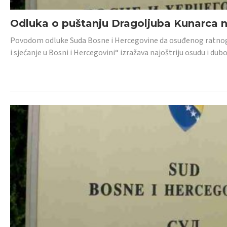
Odluka o puštanju Dragoljuba Kunarca n
Povodom odluke Suda Bosne i Hercegovine da osuđenog ratnog z
i sjećanje u Bosni i Hercegovini“ izražava najoštriju osudu i 