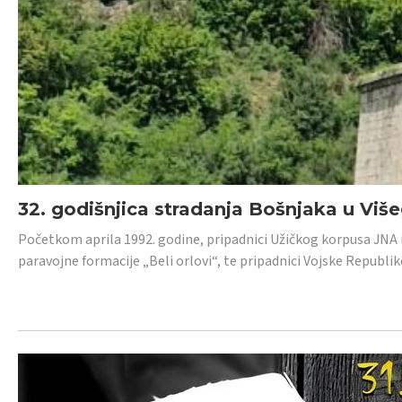
32. godišnjica stradanja Bošnjaka u Viš
Početkom aprila 1992. godine, pripadnici Užičkog korpusa JNA iz 
paravojne formacije „Beli orlovi“, te pripadnici Vojske Republik