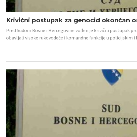
Krivični postupak za genocid okončan 
Pred Sudom Bosne i Hercegovine vođen je krivični postupak proti
obavljali visoke rukovodeće i komandne funkcije u policijskim