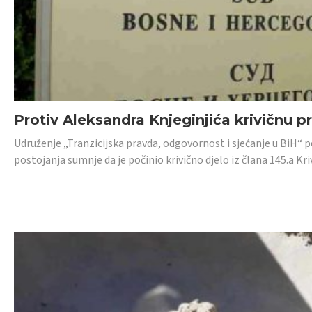
Protiv Aleksandra Knjeginjića krivičnu p
Udruženje „Tranzicijska pravda, odgovornost i sjećanje u BiH“ 
postojanja sumnje da je počinio krivično djelo iz člana 145.a K