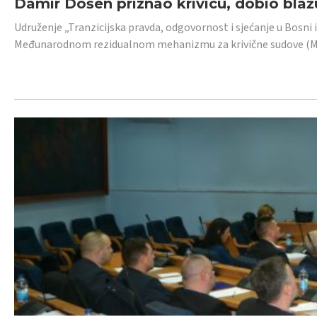
Damir Došen priznao krivicu, dobio blažu
Udruženje „Tranzicijska pravda, odgovornost i sjećanje u Bosni i
Međunarodnom rezidualnom mehanizmu za krivične sudove (MR