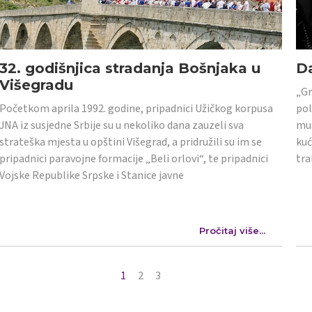
32. godišnjica stradanja Bošnjaka u
Da
Višegradu
„Gr
Početkom aprila 1992. godine, pripadnici Užičkog korpusa
pol
JNA iz susjedne Srbije su u nekoliko dana zauzeli sva
mus
strateška mjesta u opštini Višegrad, a pridružili su im se
kuć
pripadnici paravojne formacije „Beli orlovi“, te pripadnici
tra
Vojske Republike Srpske i Stanice javne
Pročitaj više...
1
2
3