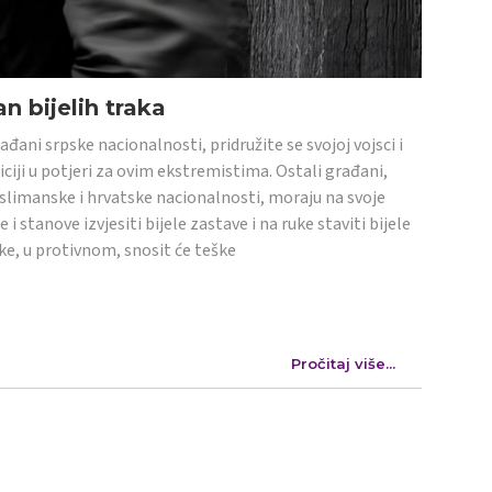
n bijelih traka
ađani srpske nacionalnosti, pridružite se svojoj vojsci i
iciji u potjeri za ovim ekstremistima. Ostali građani,
limanske i hrvatske nacionalnosti, moraju na svoje
e i stanove izvjesiti bijele zastave i na ruke staviti bijele
ke, u protivnom, snosit će teške
Pročitaj više...