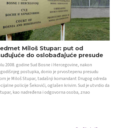
edmet Miloš Stupar: put od
suđujuće do oslobađajuće presude
ulu 2008. godine Sud Bosne i Hercegovine, nakon
godišnjeg postupka, donio je prvostepenu presudu
om je Miloš Stupar, tadašnji komandant Drugog odreda
cijalne policije Šekovići, oglašen krivim. Sud je utvrdio da
Stupar, kao nadređena i odgovorna osoba, znao