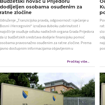
Budžetski novac u Prijedoru
Od
dodijeljen osobama osuđenim za
K
ratne zločine
po
Udruženje „Tranzicijska pravda, odgovornost i sjećanje u
Pov
Bosni i Hercegovini“ izražava duboku zabrinutost i
rat
najoštrije osuđuje odluku nadležnih organa Grada Prijedora
slo
da iz budžetskih sredstava dodijele finansijsku pomoć
odg
osobama pravosnažno osuđenim za ratne zločine. Prema
naj
javno dostupnim informacijama objavljenim u
po
Pročitaj više...