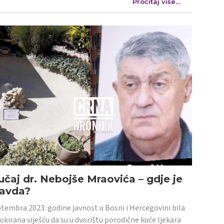
Pročitaj više...
učaj dr. Nebojše Mraovića – gdje je
ravda?
tembra 2023. godine javnost u Bosni i Hercegovini bila
šokirana viješću da su u dvorištu porodične kuće ljekara