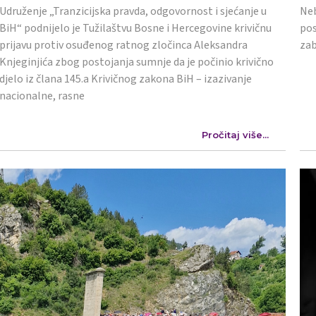
Udruženje „Tranzicijska pravda, odgovornost i sjećanje u
Neb
BiH“ podnijelo je Tužilaštvu Bosne i Hercegovine krivičnu
pos
prijavu protiv osuđenog ratnog zločinca Aleksandra
zab
Knjeginjića zbog postojanja sumnje da je počinio krivično
djelo iz člana 145.a Krivičnog zakona BiH – izazivanje
nacionalne, rasne
Pročitaj više...