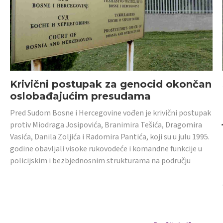
Krivični postupak za genocid okončan
oslobađajućim presudama
Pred Sudom Bosne i Hercegovine vođen je krivični postupak
protiv Miodraga Josipovića, Branimira Tešića, Dragomira
Vasića, Danila Zoljića i Radomira Pantića, koji su u julu 1995.
godine obavljali visoke rukovodeće i komandne funkcije u
policijskim i bezbjednosnim strukturama na području