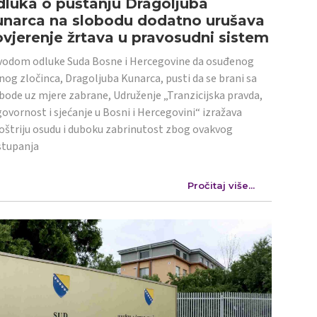
luka o puštanju Dragoljuba
unarca na slobodu dodatno urušava
vjerenje žrtava u pravosudni sistem
odom odluke Suda Bosne i Hercegovine da osuđenog
nog zločinca, Dragoljuba Kunarca, pusti da se brani sa
bode uz mjere zabrane, Udruženje „Tranzicijska pravda,
ovornost i sjećanje u Bosni i Hercegovini“ izražava
oštriju osudu i duboku zabrinutost zbog ovakvog
stupanja
Pročitaj više...