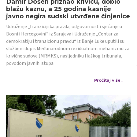
Damir Došen priznao krivicu, dobio
blažu kaznu, a 25 godina kasnije
javno negira sudski utvrđene činjenice
Udruženje „Tranzicijska pravda, odgovornost i sjećanje u
Bosni i Hercegovini“ iz Sarajeva i Udruženje „Centar za
demokratiju i tranzicionu pravdu“ iz Banje Luke uputili su
službeni dopis Međunarodnom rezidualnom mehanizmu za
krivične sudove (MRMKS), nasljedniku Haškog tribunala,
povodom javnih istupa
Pročitaj više...