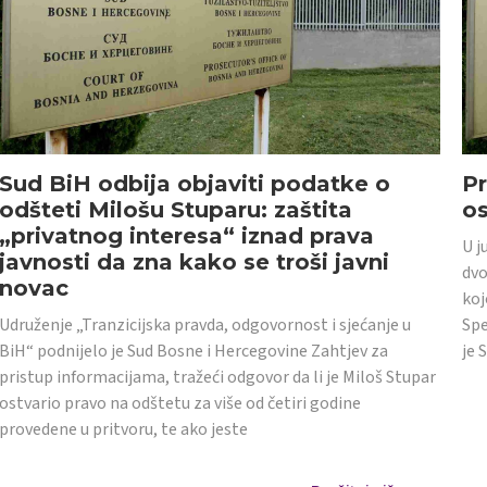
Sud BiH odbija objaviti podatke o
Pr
odšteti Milošu Stuparu: zaštita
o
„privatnog interesa“ iznad prava
U j
javnosti da zna kako se troši javni
dvo
novac
koj
Udruženje „Tranzicijska pravda, odgovornost i sjećanje u
Spe
BiH“ podnijelo je Sud Bosne i Hercegovine Zahtjev za
je 
pristup informacijama, tražeći odgovor da li je Miloš Stupar
ostvario pravo na odštetu za više od četiri godine
provedene u pritvoru, te ako jeste