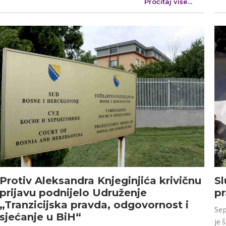
Pročitaj više...
Protiv Aleksandra Knjeginjića krivičnu
Sl
prijavu podnijelo Udruženje
p
„Tranzicijska pravda, odgovornost i
Sep
sjećanje u BiH“
je 